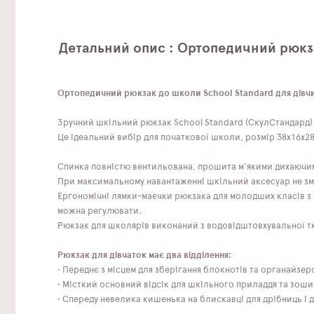
Детальний опис : Ортопедичний рюкза
Ортопедичний рюкзак до школи School Standard для дівчин
Зручний шкільний рюкзак School Standard (СкулСтандард) 
Це ідеальний вибір для початкової школи, розмір 38х16х28
Спинка повністю вентильована, прошита м'якими дихаючи
При максимальному навантаженні шкільний аксесуар не зм
Ергономічні лямки-маєчки рюкзака для молодших класів з 
можна регулювати.
Рюкзак для школярів виконаний з водовідштовхувальної тка
Рюкзак для дівчаток має два відділення:
• Переднє з місцем для зберігання блокнотів та органайзер
• Місткий основний відсік для шкільного приладдя та зоши
• Спереду невелика кишенька на блискавці для дрібниць і д