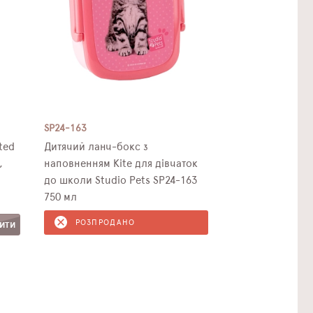
SP24-163
ted
Дитячий ланч-бокс з
,
наповненням Kite для дівчаток
до школи Studio Pets SP24-163
750 мл
РОЗПРОДАНО
ИТИ