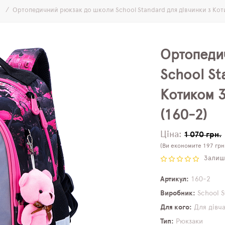
і
Ортопедичний рюкзак до школи School Standard для дівчинки з Котик
Ортопеди
School St
Котиком 3
(160-2)
Ціна:
1 070 грн.
(Ви економите 197 грн
Залиши
Артикул
160-2
Виробник
School 
Для кого
Для дівч
Тип
Рюкзаки