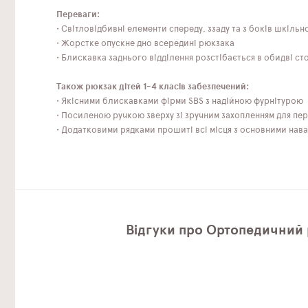
Переваги:
• Світловідбивні елементи спереду, ззаду та з боків шкіль
• Жорстке опускне дно всередині рюкзака
• Блискавка заднього відділення розстібається в обидві с
Також рюкзак дітей 1-4 класів забезпечений:
• Якісними блискавками фірми SBS з надійною фурнітурою
• Посиленою ручкою зверху зі зручним захопленням для пер
• Додатковими рядками прошиті всі місця з основними нав
Відгуки про Ортопедичний 