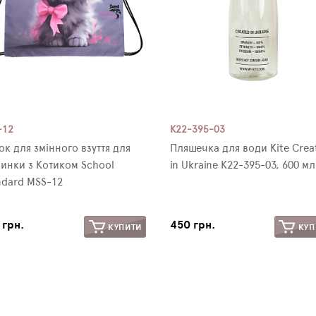
-12
K22-395-03
ок для змінного взуття для
Пляшечка для води Kite Crea
чинки з Котиком School
in Ukraine K22-395-03, 600 мл
ndard MSS-12
 грн.
450 грн.
КУПИТИ
КУП