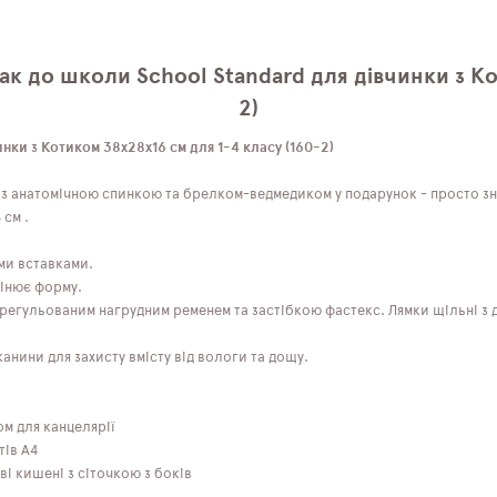
к до школи School Standard для дівчинки з Кот
2)
ки з Котиком 38х28х16 см для 1-4 класу (160-2)
з анатомічною спинкою та брелком-ведмедиком у подарунок - просто зна
 см .
ми вставками.
інює форму.
регульованим нагрудним ременем та застібкою фастекс. Лямки щільні з
нини для захисту вмісту від вологи та дощу.
ом для канцелярії
тів А4
ві кишені з сіточкою з боків