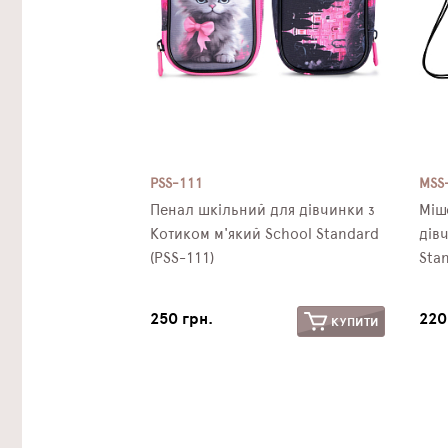
PSS-111
MSS
Пенал шкільний для дівчинки з
Міш
Котиком м'який School Standard
дів
(PSS-111)
Sta
250 грн.
220
КУПИТИ