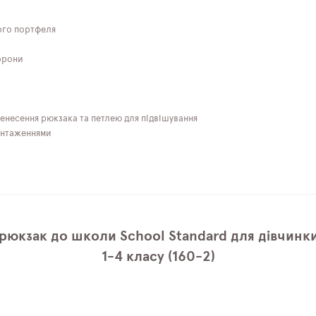
ного портфеля
торони
енесення рюкзака та петлею для підвішування
антаженнями
рюкзак до школи School Standard для дівчинки
1-4 класу (160-2)