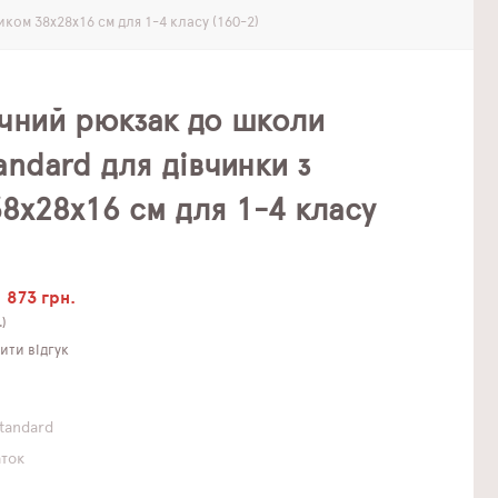
ом 38х28х16 см для 1-4 класу (160-2)
чний рюкзак до школи
andard для дівчинки з
8х28х16 см для 1-4 класу
873 грн.
.)
ти відгук
Standard
аток