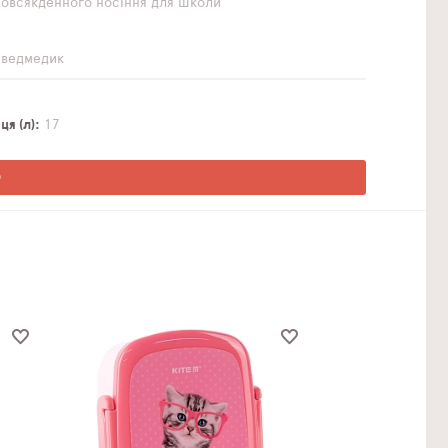
повсякденного носіння
для школи
 ведмедик
я (л)
17
О