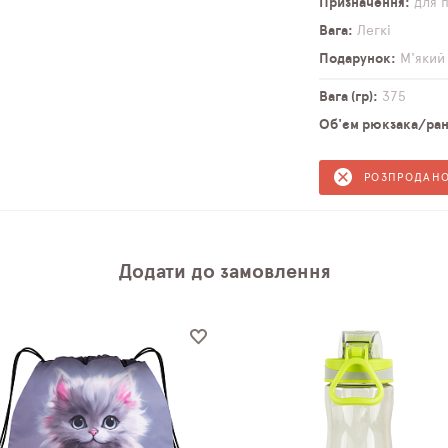
Призначення
для 
Вага
Легкі
Подарунок
М'який
Вага (гр)
375
Об'єм рюкзака/ранц
РОЗПРОДАН
Додати до замовлення