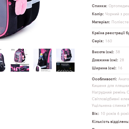
Спинка
Ортопеди
Колір
Чорний з р
Матеріал
Поліесте
Країна реєстрації 
Серія
160
Висота (см)
38
Довжина (см)
28
Ширина (см)
16
Особливості
Анато
Кишеня для пляшк
Нагрудний ремінь
О
Світловідбивні еле
Ущільнена спинка
Вік
10 років
6 рокі
Кількість відділень