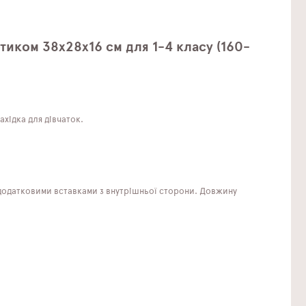
иком 38х28х16 см для 1-4 класу (160-
хідка для дівчаток.
 додатковими вставками з внутрішньої сторони. Довжину