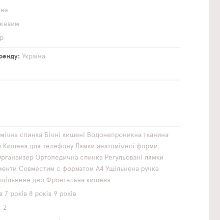
чна
ожевим
р
бренду
Україна
мічна спинка
Бічні кишені
Водонепроникна тканина
и
Кишеня для телефону
Лямки анатомічної форми
рганайзер
Ортопедична спинка
Регульовані лямки
менти
Совместим с форматом А4
Ущільнена ручка
Ущільнене дно
Фронтальна кишеня
в
7 років
8 років
9 років
2