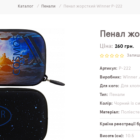
Каталог
Пенали
Пенал жорсткий Winner P-222
Пенал жо
Ціна:
260 грн.
Залиши
Артикул
P-222
Виробник
Winner 
Для кого
Для хлоп
Тип
Пенали
Колір
Чорний із с
Матеріал
Поліесте
Країна реєстрації 
Висота (см)
10,5