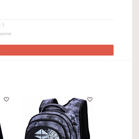
1
школи
О