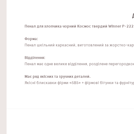
Пенал для хлопчика чорний Космос твердий Winner P-222
Форма:
Пенал шкільний каркасний, виготовлений за жорстко-карк
Відділення:
Пенал має одне велике відділення, розділене перегородкою, 
Має ряд якісних та зручних деталей.
Якісні блискавки фірми «SBS» + фірмові бігунки та фурніту