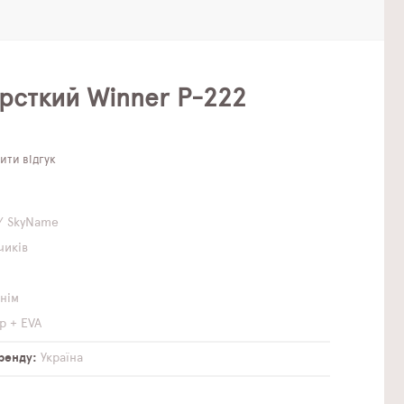
рсткий Winner P-222
ти відгук
/ SkyName
чиків
инім
р + EVA
бренду
Україна