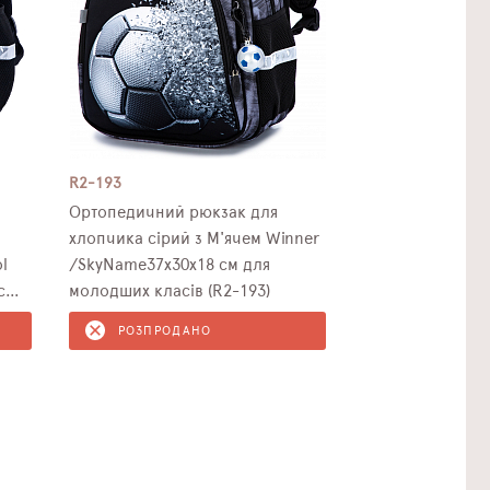
R2-193
Ортопедичний рюкзак для
хлопчика сірий з М'ячем Winner
l
/SkyName37х30х18 см для
с
молодших класів (R2-193)
РОЗПРОДАНО