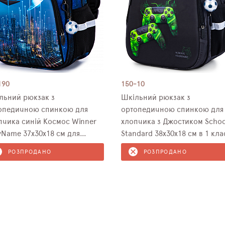
190
150-10
льний рюкзак з
Шкільний рюкзак з
опедичною спинкою для
ортопедичною спинкою для
пчика синій Космос Winner
хлопчика з Джостиком Schoo
yName 37х30х18 см для
Standard 38х30х18 см в 1 кла
одших класів (R2-190)
(150-10)
РОЗПРОДАНО
РОЗПРОДАНО