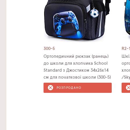
300-5
R2-
Ортопедичний рюкзак (ранець)
Шкі
до школи для хлопчика School
орт
Standard з Джостиком 34х26х14
хло
см для початкової школи (300-5)
/Sk
мол
РОЗПРОДАНО