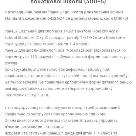
початкової школи (300-5)
Ортопедичний рюкзак (ранець) до школи для хлопчика School
Standard з Джостиком 34х26х14 см для початкової школи (300-5)
Ранець шкільний для хлопчика 14,5л з анатомічною спинкою
School Standard (СкулСтандард), розмір 34х14х26 см з брелком в
подарунок для (початкової школи 1-4 класи).
Ранець для школи для хлопчика "Розкладачка" відкривається по
периметру на 180 градусів і набуває плоскої форми, що полегшує
догляд.
Конструкція портфеля запобігає деформації виробу при
навантаженні та розподіляє вагу по всій площі шкільного виробу.
Це також забезпечує правильну ергономічну форму дитячого ранцю
для першокласника та допоможе зберегти здорову спину
школярам та студентам.
У такому зручному наплічнику для школяра хребет захищений
спеціально сконструйованою ергономічною спинкою.
Спина дитячого портфеля повністю вентильована і прошита
м'якими дихающими вставками.
Яскравий та стильний ранець підійде для дітей 1-4 класів та