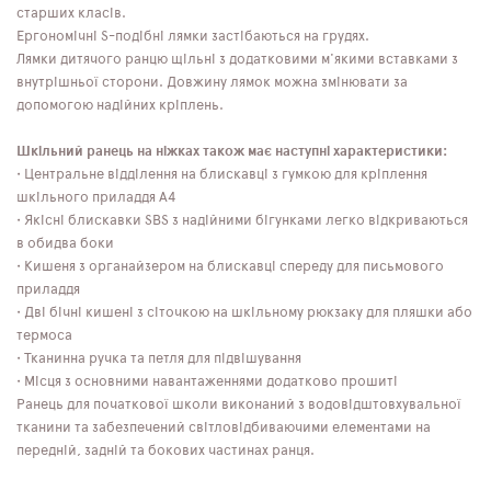
старших класів.
Ергономічні S-подібні лямки застібаються на грудях.
Лямки дитячого ранцю щільні з додатковими м'якими вставками з
внутрішньої сторони. Довжину лямок можна змінювати за
допомогою надійних кріплень.
Шкільний ранець на ніжках також має наступні характеристики:
• Центральне відділення на блискавці з гумкою для кріплення
шкільного приладдя А4
• Якісні блискавки SBS з надійними бігунками легко відкриваються
в обидва боки
• Кишеня з органайзером на блискавці спереду для письмового
приладдя
• Дві бічні кишені з сіточкою на шкільному рюкзаку для пляшки або
термоса
• Тканинна ручка та петля для підвішування
• Місця з основними навантаженнями додатково прошиті
Ранець для початкової школи виконаний з водовідштовхувальної
тканини та забезпечений світловідбиваючими елементами на
передній, задній та бокових частинах ранця.