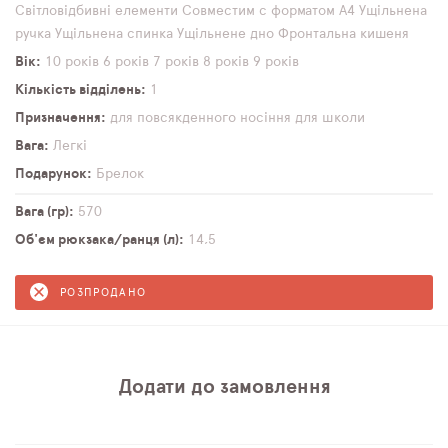
Світловідбивні елементи
Совместим с форматом А4
Ущільнена
ручка
Ущільнена спинка
Ущільнене дно
Фронтальна кишеня
Вік
10 років
6 років
7 років
8 років
9 років
Кількість відділень
1
Призначення
для повсякденного носіння
для школи
Вага
Легкі
Подарунок
Брелок
Вага (гр)
570
Об'єм рюкзака/ранця (л)
14,5
РОЗПРОДАНО
Додати до замовлення