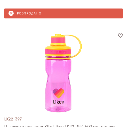
РОЗПРОДАНО
LK22-397
Пляшечка для води Kite Likee LK22-397, 500 мл, родева