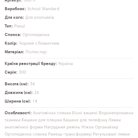
Артикул
300-5
Виробник
School Standard
Для кого
Для хлопчиків
Тип
Ранці
Спинка
Ортопедична
Колір
Чорний з блакитним
Матеріал
Поліестер
Країна реєстрації бренду
Україна
Серія
300
Висота (см)
34
Довжина (см)
26
Ширина (см)
14
Особливості
Анатомічна спинка
Бічні кишені
Водонепроникна
тканина
Кишеня для пляшки
Кишеня для телефону
Лямки
анатомічної форми
Нагрудний ремінь
Ніжки
Органайзер
Ортопедична спинка
Ранець-трансформер
Регульовані лямки