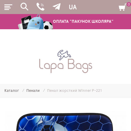
0
UA
ОПЛАТА "ПАКУНОК ШКОЛЯРА"
РЮКЗАКИ
ШКІЛЬНІ РЮКЗАКИ ТА РАНЦІ
ПІДЛІТКОВІ РЮКЗАКИ
Каталог
Пенали
Пенал жорсткий Winner P-221
МОЛОДІЖНІ РЮКЗАКИ
ПЕНАЛИ
МІШКИ ДЛЯ ВЗУТТЯ