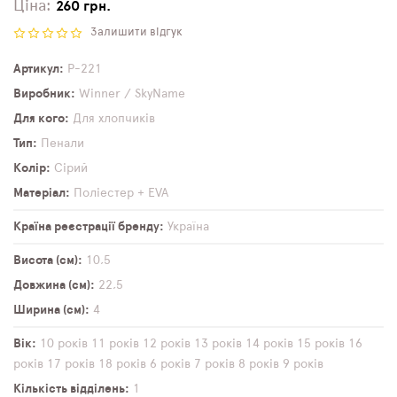
Ціна:
260 грн.
Залишити відгук
Артикул
P-221
Виробник
Winner / SkyName
Для кого
Для хлопчиків
Тип
Пенали
Колір
Сірий
Матеріал
Поліестер + EVA
Країна реєстрації бренду
Україна
Висота (см)
10,5
Довжина (см)
22,5
Ширина (см)
4
Вік
10 років
11 років
12 років
13 років
14 років
15 років
16
років
17 років
18 років
6 років
7 років
8 років
9 років
Кількість відділень
1