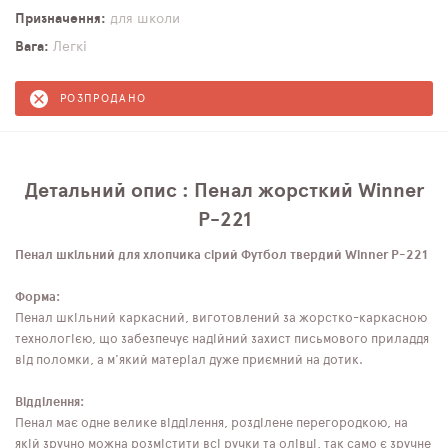
Призначення
для школи
Вага
Легкі
РОЗПРОДАНО
Детальний опис : Пенал жорсткий Winner
P-221
Пенал шкільний для хлопчика сірий Футбол твердий Winner P-221
Форма:
Пенал шкільний каркасний, виготовлений за жорстко-каркасною
технологією, що забезпечує надійний захист письмового приладдя
від поломки, а м'який матеріал дуже приємний на дотик.
Відділення:
Пенал має одне велике відділення, розділене перегородкою, на
якій зручно можна розмістити всі ручки та олівці, так само є зручне