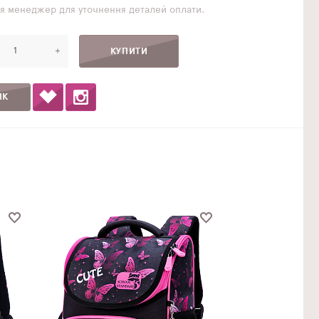
ься менеджер для уточнення деталей оплати.
+
ІК