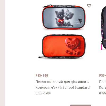
PSS-148
PSS
Пенал шкільний для дівчинки з
Пен
Котиком м'який School Standard
Кот
(PSS-148)
(PSS