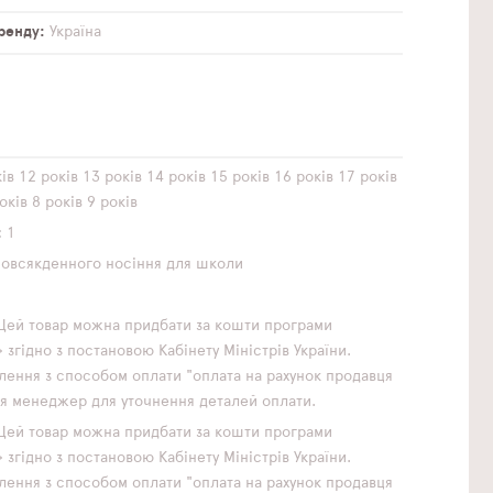
бренду
Україна
ів
12 років
13 років
14 років
15 років
16 років
17 років
оків
8 років
9 років
1
повсякденного носіння
для школи
Цей товар можна придбати за кошти програми
згідно з постановою Кабінету Міністрів України.
ення з способом оплати "оплата на рахунок продавця
ься менеджер для уточнення деталей оплати.
Цей товар можна придбати за кошти програми
згідно з постановою Кабінету Міністрів України.
ення з способом оплати "оплата на рахунок продавця