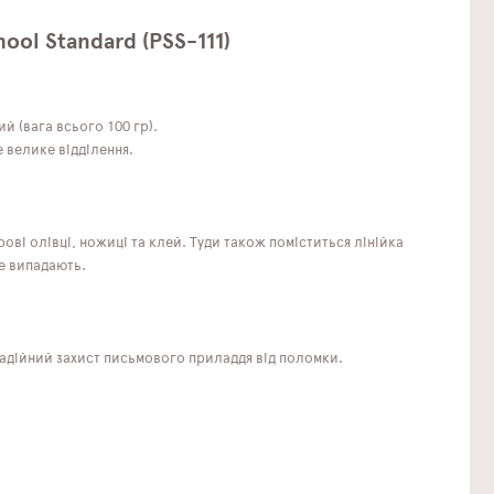
ol Standard (PSS-111)
й (вага всього 100 гр).
 велике відділення.
ові олівці, ножиці та клей. Туди також поміститься лінійка
не випадають.
надійний захист письмового приладдя від поломки.