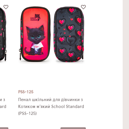
PSS-125
и з
Пенал шкільний для дівчинки з
ard
Котиком м'який School Standard
(PSS-125)