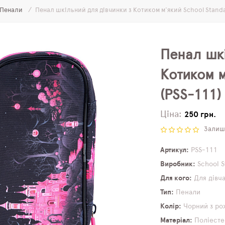
Пенали
Пенал шкільний для дівчинки з Котиком м'який School Standa
Пенал шкі
Котиком м
(PSS-111)
Ціна:
250 грн.
Залиши
Артикул
PSS-111
Виробник
School 
Для кого
Для дівч
Тип
Пенали
Колір
Чорний з р
Матеріал
Поліесте