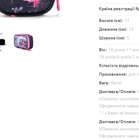
Країна реєстрації 
Висота (см)
12
Довжина (см)
23
Ширина (см)
5
Вік
10 років
11 рок
18 років
6 років
7 р
Кількість відділень
Призначення
для 
Вага
Легкі
Доставка/Оплата
«Пакунок школяра» 
Оформлюйте замовл
" і з Вами зв'яжит
Доставка/Оплата
«Пакунок школяра» 
Оформлюйте замовл