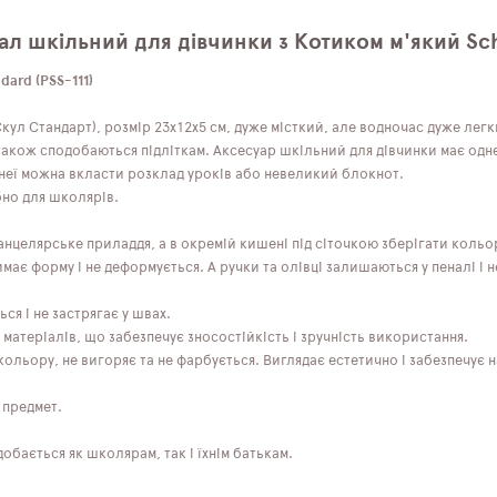
ал шкільний для дівчинки з Котиком м'який Scho
dard (PSS-111)
кул Стандарт), розмір 23х12х5 см, дуже місткий, але водночас дуже легки
 також сподобаються підліткам. Аксесуар шкільний для дівчинки має одне
 неї можна вкласти розклад уроків або невеликий блокнот.
бно для школярів.
нцелярське приладдя, а в окремій кишені під сіточкою зберігати кольор
має форму і не деформується. А ручки та олівці залишаються у пеналі і 
ся і не застрягає у швах.
атеріалів, що забезпечує зносостійкість і зручність використання.
ольору, не вигоряє та не фарбується. Виглядає естетично і забезпечує 
 предмет.
бається як школярам, ​​так і їхнім батькам.