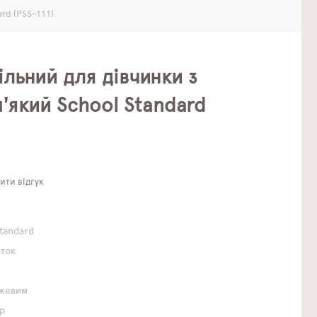
rd (PSS-111)
льний для дівчинки з
'який School Standard
ти відгук
Standard
аток
ожевим
р