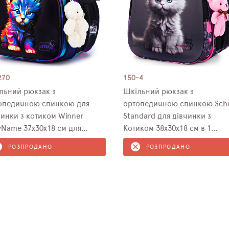
270
150-4
льний рюкзак з
Шкільний рюкзак з
опедичною спинкою для
ортопедичною спинкою Sch
чинки з котиком Winner
Standard для дівчинки з
yName 37х30х18 см для
Котиком 38х30х18 см в 1
одших класів (R3-270)
клас(150-4)
РОЗПРОДАНО
РОЗПРОДАНО