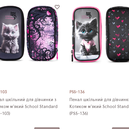
-103
PSS-136
ал шкільний для дівчинки з
Пенал шкільний для дівчинк
иком м'який School Standard
Котиком м'який School Stand
-103)
(PSS-136)