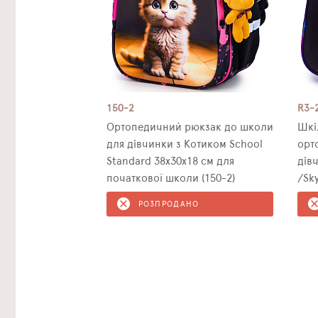
150-2
R3-
Ортопедичний рюкзак до школи
Шкі
для дівчинки з Котиком School
орт
Standard 38х30х18 см для
дів
початкової школи (150-2)
/Sk
мол
РОЗПРОДАНО