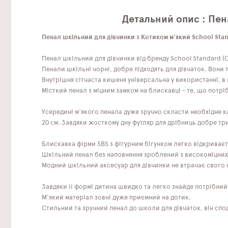
Детальний опис : Пен
Пенал шкільний для дівчинки з Котиком м'який School Stan
Пенал шкільний для дівчинки від бренду School Standard (С
Пенали шкільні чорні, добре підходять для дівчаток. Вони
Внутрішня сітчаста кишеня універсальна у використанні, в
Місткий пенал з міцним замком на блискавці - те, що потрі
Усередині м'якого пенала дуже зручно скласти необхідне ка
20 см. Завдяки жосткому дну футляр для дрібниць добре три
Блискавка фірми SBS з фігурним бігунком легко відкриваєть
Шкільний пенал без наповнення зроблений з високоміцних м
Модний шкільний аксесуар для дівчинки не втрачає свого к
Завдяки її формі дитина швидко та легко знайде потрібний
М'який матеріал зовні дуже приємний на дотик.
Стильний та зручний пенал до школи для дівчаток, він сподо