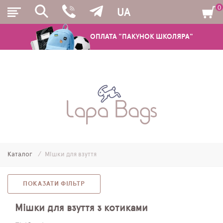
0
UA
ОПЛАТА "ПАКУНОК ШКОЛЯРА"
РЮКЗАКИ
ШКІЛЬНІ РЮКЗАКИ ТА РАНЦІ
ПІДЛІТКОВІ РЮКЗАКИ
Каталог
Мішки для взуття
МОЛОДІЖНІ РЮКЗАКИ
ПЕНАЛИ
ПОКАЗАТИ ФІЛЬТР
МІШКИ ДЛЯ ВЗУТТЯ
Мішки для взуття з котиками