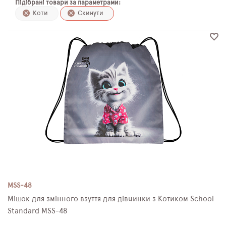
Підібрані товари за параметрами:
ПЛЯШКИ ДЛЯ ВОДИ
Коти
Скинути
DELUNE
SCHOOL STANDARD
SKYNAME
РОЗПРОДАЖ
MSS-48
Мішок для змінного взуття для дівчинки з Котиком School
Standard MSS-48