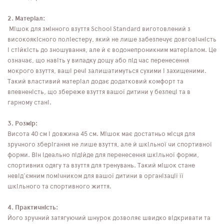
2. Матеріал:
Мішок для змінного взуття School Standard виготовлений з
високоякісного поліестеру, який не лише забезпечує довговічність
і стійкість до зношування, але й є водонепроникним матеріалом. Це
означає, що навіть у випадку дощу або під час перенесення
мокрого взуття, ваші речі залишатимуться сухими і захищеними.
Такий властивий матеріал додає додатковий комфорт та
впевненість, що збереже взуття вашої дитини у безпеці та в
гарному стані.
3. Розмір:
Висота 40 см і довжина 45 см. Мішок має достатньо місця для
зручного зберігання не лише взуття, але й шкільної чи спортивної
форми. Він ідеально підійде для перенесення шкільної форми,
спортивних одягу та взуття для тренувань. Такий мішок стане
невід'ємним помічником для вашої дитини в організації її
шкільного та спортивного життя.
4. Практичність:
Його зручний затягуючий шнурок дозволяє швидко відкривати та