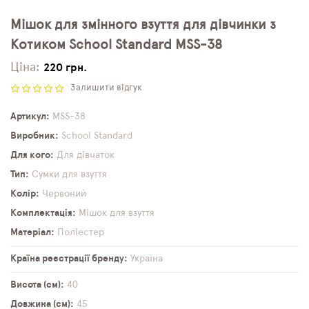
Мішок для змінного взуття для дівчинки з
Котиком School Standard MSS-38
Ціна:
220 грн.
Залишити відгук
Артикул
MSS-38
Виробник
School Standard
Для кого
Для дівчаток
Тип
Сумки для взуття
Колір
Червоний
Комплектація
Мішок для взуття
Матеріал
Поліестер
Країна реєстрації бренду
Україна
Висота (см)
40
Довжина (см)
45