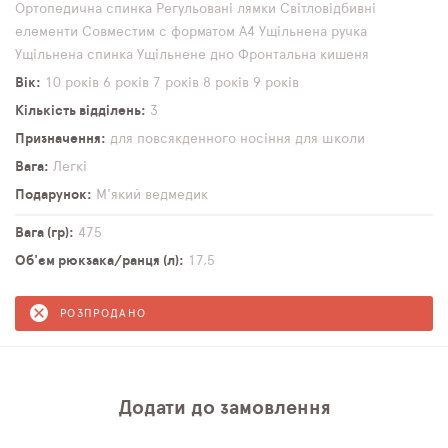
Ортопедична спинка
Регульовані лямки
Світловідбивні
елементи
Совместим с форматом А4
Ущільнена ручка
Ущільнена спинка
Ущільнене дно
Фронтальна кишеня
Вік
10 років
6 років
7 років
8 років
9 років
Кількість відділень
3
Призначення
для повсякденного носіння
для школи
Вага
Легкі
Подарунок
М'який ведмедик
Вага (гр)
475
Об'єм рюкзака/ранця (л)
17,5
РОЗПРОДАНО
Додати до замовлення