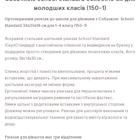
молодших класів (150-1)
Ортопедичний рюкзак до школи для дівчинки з Собачкою School
Standard 38х30х18 см для 1-4 класу (150-1)
Яскравий стильний шкільний рюкзак School Standard
(СкулСтандард) з анатомічною спинкою та ведмедиком на брелку у
подарунок просто створений для дівчинки початкових класів. Його
розмір 38х18х30 см .
Спинка жорстка і повністю вентильована, прошита м'якими
вставками, що дихають. При максимальному навантаженні
шкільний аксесуар не змінює форму.
Ергономічні лямки-маєчка рюкзака для першокласника з
регульованим нагрудним ременем та застібкою фастекс.
Лямки щільні з додатковими вставками з внутрішньої сторони.
Довжину можна регулювати. Рюкзак для школярів виконаний із
водовідштовхувальної тканини для захисту вмісту від вологи та
дощу.
Рюкзак для дівчаток має три відділення: