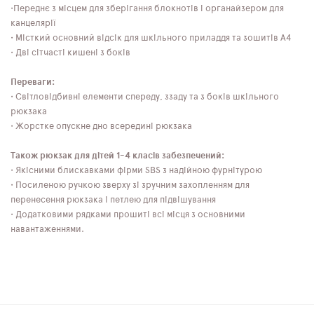
•Переднє з місцем для зберігання блокнотів і органайзером для
канцелярії
• Місткий основний відсік для шкільного приладдя та зошитів А4
• Дві сітчасті кишені з боків
Переваги:
• Світловідбивні елементи спереду, ззаду та з боків шкільного
рюкзака
• Жорстке опускне дно всередині рюкзака
Також рюкзак для дітей 1-4 класів забезпечений:
• Якісними блискавками фірми SBS з надійною фурнітурою
• Посиленою ручкою зверху зі зручним захопленням для
перенесення рюкзака і петлею для підвішування
• Додатковими рядками прошиті всі місця з основними
навантаженнями.