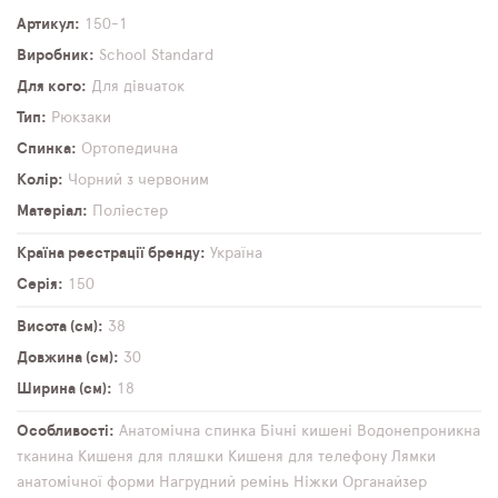
Артикул
150-1
Виробник
School Standard
Для кого
Для дівчаток
Тип
Рюкзаки
Спинка
Ортопедична
Колір
Чорний з червоним
Матеріал
Поліестер
Країна реєстрації бренду
Україна
Серія
150
Висота (см)
38
Довжина (см)
30
Ширина (см)
18
Особливості
Анатомічна спинка
Бічні кишені
Водонепроникна
тканина
Кишеня для пляшки
Кишеня для телефону
Лямки
анатомічної форми
Нагрудний ремінь
Ніжки
Органайзер