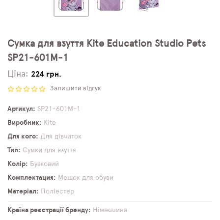
Сумка для взуття Kite Education Studio Pets
SP21-601M-1
Ціна:
224 грн.
Залишити відгук
Артикул
SP21-601M-1
Виробник
Kite
Для кого
Для дівчаток
Тип
Сумки для взуття
Колір
Бузковий
Комплектация
Мешок для обуви
Матеріал
Поліестер
Країна реєстрації бренду
Німеччина