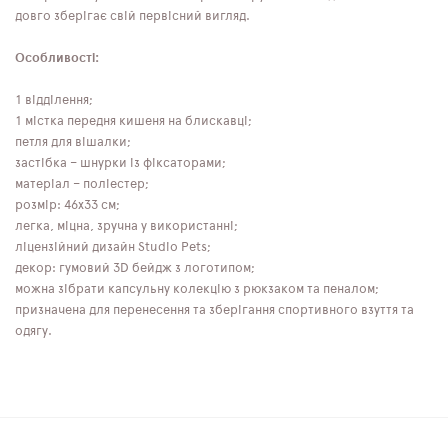
довго зберігає свій первісний вигляд.
Особливості:
1 відділення;
1 містка передня кишеня на блискавці;
петля для вішалки;
застібка – шнурки із фіксаторами;
матеріал – поліестер;
розмір: 46x33 см;
легка, міцна, зручна у використанні;
ліцензійний дизайн Studio Pets;
декор: гумовий 3D бейдж з логотипом;
можна зібрати капсульну колекцію з рюкзаком та пеналом;
призначена для перенесення та зберігання спортивного взуття та
одягу.