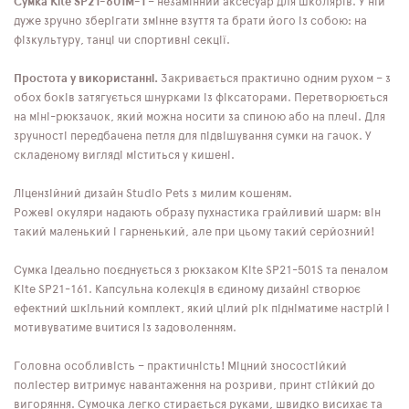
Сумка Kite SP21-601M-1
– незамінний аксесуар для школярів. У ній
дуже зручно зберігати змінне взуття та брати його із собою: на
фізкультуру, танці чи спортивні секції.
Простота у використанні.
Закривається практично одним рухом – з
обох боків затягується шнурками із фіксаторами. Перетворюється
на міні-рюкзачок, який можна носити за спиною або на плечі. Для
зручності передбачена петля для підвішування сумки на гачок. У
складеному вигляді міститься у кишені.
Ліцензійний дизайн Studio Pets з милим кошеням.
Рожеві окуляри надають образу пухнастика грайливий шарм: він
такий маленький і гарненький, але при цьому такий серйозний!
Сумка ідеально поєднується з рюкзаком Kite SP21-501S та пеналом
Kite SP21-161. Капсульна колекція в єдиному дизайні створює
ефектний шкільний комплект, який цілий рік підніматиме настрій і
мотивуватиме вчитися із задоволенням.
Головна особливість – практичність! Міцний зносостійкий
поліестер витримує навантаження на розриви, принт стійкий до
вигоряння. Сумочка легко стирається руками, швидко висихає та