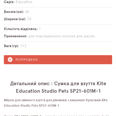
Серія
Education
Висота (см)
46
Ширина (см)
33
Кількість відділень
1
Призначення
для повсякденного носіння
для школи
Вага (гр)
112
РОЗПРОДАНО
Детальний опис : Сумка для взуття Kite
Education Studio Pets SP21-601M-1
Мішок для змінного взуття для дівчинки з кишенею бузковий Kite
Education Studio Pets SP21-601M-1