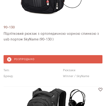
90-130
Підлітковий рюкзак з ортопедичною чорною спинкою з
usb портом SkyName (90-130 )
РОЗПРОДАНО
Тип:
Рюкзаки
Бренд:
Winner / SkyName