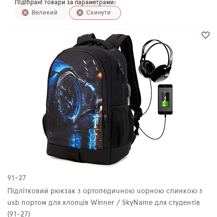
Підібрані товари за параметрами:
ПЛЯШКИ ДЛЯ ВОДИ
Великий
Скинути
DELUNE
SCHOOL STANDARD
SKYNAME
РОЗПРОДАЖ
91-27
Підлітковий рюкзак з ортопедичною чорною спинкою з
usb портом для хлопців Winner / SkyName для студентів
(91-27)