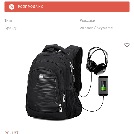
РОЗПРОДАНО
Тип:
Рюкзаки
Бренд:
Winner / SkyName
90-127