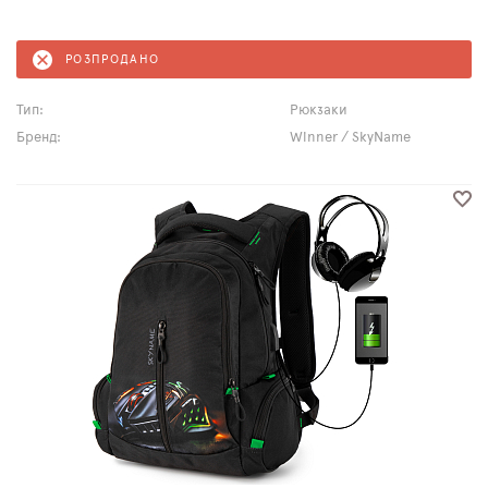
РОЗПРОДАНО
Тип:
Рюкзаки
Бренд:
Winner / SkyName