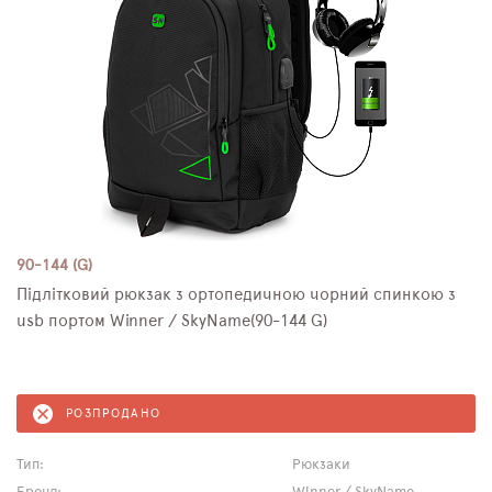
90-144 (G)
Підлітковий рюкзак з ортопедичною чорний спинкою з
usb портом Winner / SkyName(90-144 G)
РОЗПРОДАНО
Тип:
Рюкзаки