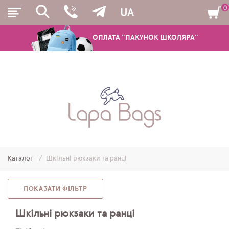
0
UA
ОПЛАТА "ПАКУНОК ШКОЛЯРА"
РЮКЗАКИ
ШКІЛЬНІ РЮКЗАКИ ТА РАНЦІ
ПІДЛІТКОВІ РЮКЗАКИ
Каталог
Шкільні рюкзаки та ранці
МОЛОДІЖНІ РЮКЗАКИ
ПЕНАЛИ
ПОКАЗАТИ ФІЛЬТР
МІШКИ ДЛЯ ВЗУТТЯ
Шкільні рюкзаки та ранці