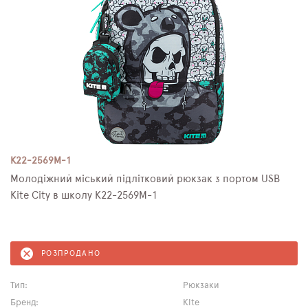
K22-2569M-1
Молодіжний міський підлітковий рюкзак з портом USB
Kite City в школу K22-2569M-1
РОЗПРОДАНО
Тип:
Рюкзаки
Бренд:
Kite