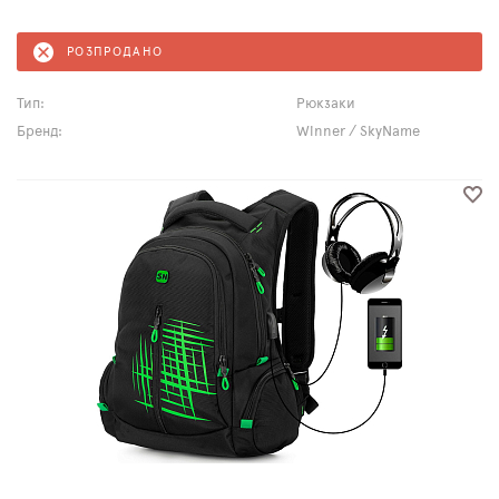
РОЗПРОДАНО
Тип:
Рюкзаки
Бренд:
Winner / SkyName