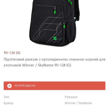
90-124 (G)
Підлітковий рюкзак з ортопедичною спинкою чорний для
хлопчиків Winner / SkyName 90-124 (G)
РОЗПРОДАНО
Тип:
Рюкзаки
Бренд:
Winner / SkyName