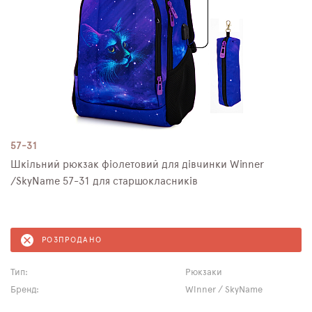
57-31
Шкільний рюкзак фіолетовий для дівчинки Winner
/SkyNamе 57-31 для старшокласників
РОЗПРОДАНО
Тип:
Рюкзаки
Бренд:
Winner / SkyName