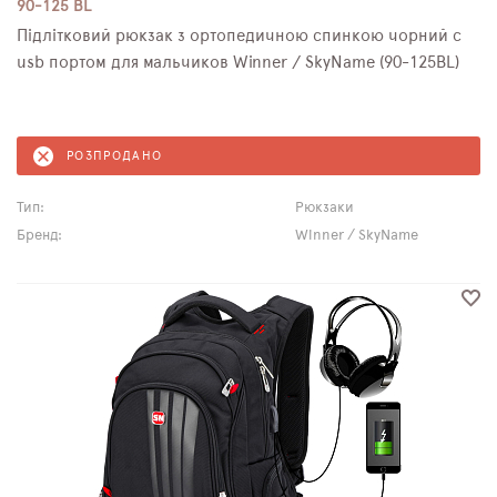
90-125 BL
Підлітковий рюкзак з ортопедичною спинкою чорний с
usb портом для мальчиков Winner / SkyName (90-125BL)
РОЗПРОДАНО
Тип:
Рюкзаки
Бренд:
Winner / SkyName