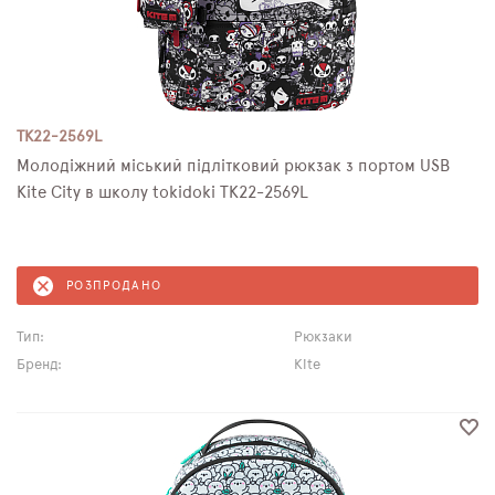
TK22-2569L
Молодіжний міський підлітковий рюкзак з портом USB
Kite City в школу tokidoki TK22-2569L
РОЗПРОДАНО
Тип:
Рюкзаки
Бренд:
Kite