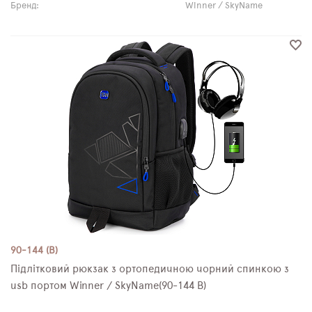
Бренд:
Winner / SkyName
90-144 (B)
Підлітковий рюкзак з ортопедичною чорний спинкою з
usb портом Winner / SkyName(90-144 B)