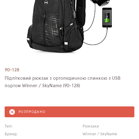
90-128
Підлітковий рюкзак з ортопедичною спинкою з USB
портом Winner / SkyName (90-128)
РОЗПРОДАНО
Тип:
Рюкзаки
Бренд:
Winner / SkyName