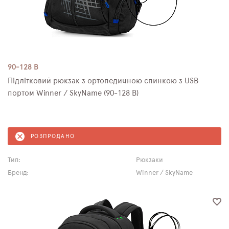
90-128 B
Підлітковий рюкзак з ортопедичною спинкою з USB
портом Winner / SkyName (90-128 B)
РОЗПРОДАНО
Тип:
Рюкзаки
Бренд:
Winner / SkyName