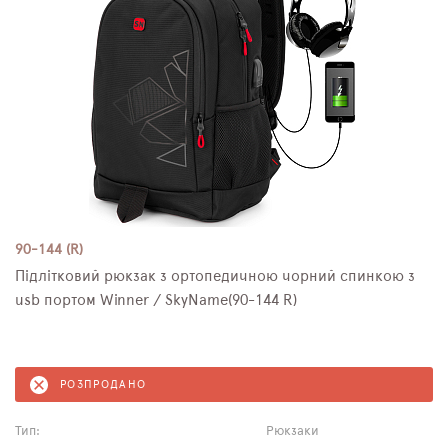
90-144 (R)
Підлітковий рюкзак з ортопедичною чорний спинкою з
usb портом Winner / SkyName(90-144 R)
РОЗПРОДАНО
Тип:
Рюкзаки