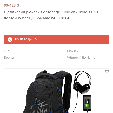
90-128 G
Підлітковий рюкзак з ортопедичною спинкою з USB
портом Winner / SkyName (90-128 G)
РОЗПРОДАНО
Тип:
Рюкзаки
Бренд:
Winner / SkyName