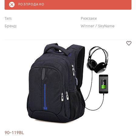
РОЗПРОДАНО
Тип:
Рюкзаки
Бренд:
Winner / SkyName
90-119BL