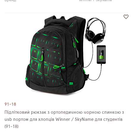
Бренд:
Winner / SkyName
91-18
Підлітковий рюкзак з ортопедичною чорною спинкою з
usb портом для хлопців Winner / SkyName для студентів
(91-18)