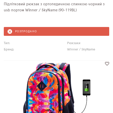
Підлітковий рюкзак з ортопедичною спинкою чорний з
usb портом Winner / SkyName (90-119BL)
РОЗПРОДАНО
Тип:
Рюкзаки
Бренд:
Winner / SkyName