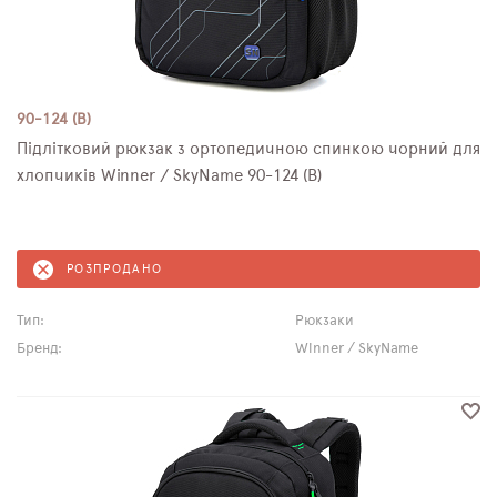
90-124 (B)
Підлітковий рюкзак з ортопедичною спинкою чорний для
хлопчиків Winner / SkyName 90-124 (B)
РОЗПРОДАНО
Тип:
Рюкзаки
Бренд:
Winner / SkyName