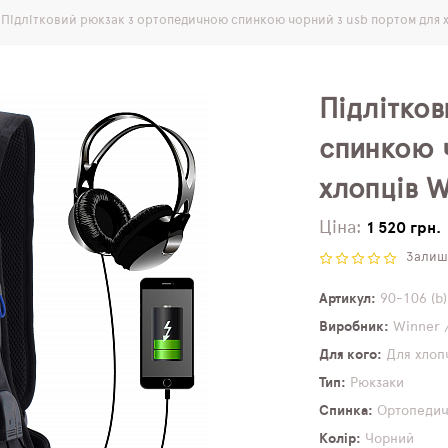
Підлітковий рюкзак з ортопедичною спинкою чорний з usb портом для х
Підлітко
спинкою 
хлопців W
Ціна:
1 520 грн.
Залиши
Артикул
90-106 (b)
Виробник
Winner 
Для кого
Для хлоп
Тип
Рюкзаки
Спинка
Ортопеди
Колір
Чорний