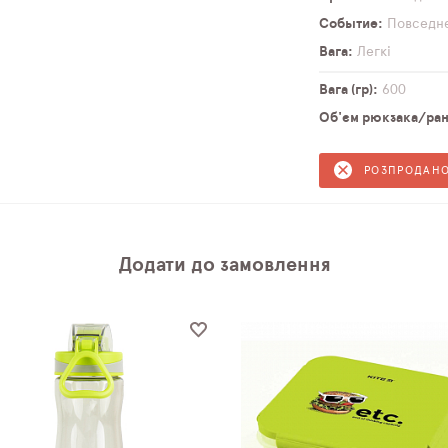
Событие
Повседн
Вага
Легкі
Вага (гр)
600
Об'єм рюкзака/ранц
РОЗПРОДАН
Додати до замовлення