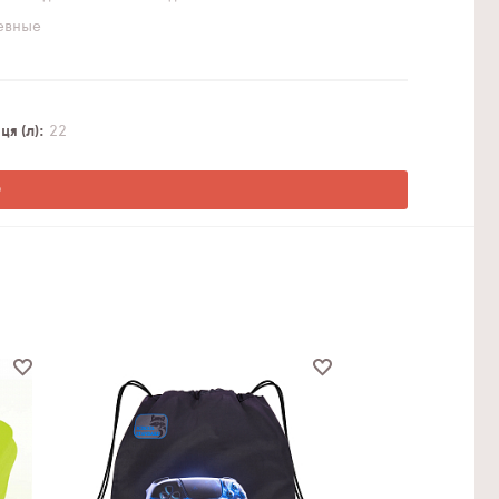
евные
я (л)
22
О