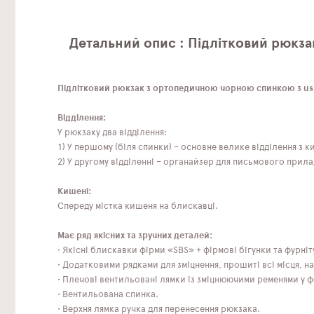
Детальний опис : Підлітковий рюкза
Підлітковий рюкзак з ортопедичною чорною спинкою з usb
Відділення:
У рюкзаку два відділення:
1) У першому (біля спинки) – основне велике відділення з
2) У другому відділенні – органайзер для письмового прила
Кишені:
Спереду містка кишеня на блискавці.
Має ряд якісних та зручних деталей:
• Якісні блискавки фірми «SBS» + фірмові бігунки та фурніт
• Додатковими рядками для зміцнення, прошиті всі місця, н
• Плечові вентильовані лямки із зміцнюючими ременями у 
• Вентильована спинка.
• Верхня лямка ручка для перенесення рюкзака.