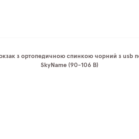
юкзак з ортопедичною спинкою чорний з usb п
SkyName (90-106 B)