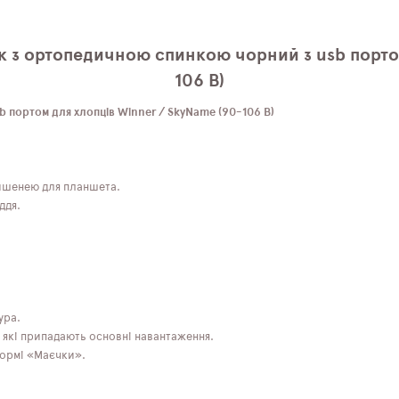
к з ортопедичною спинкою чорний з usb порто
106 B)
 портом для хлопців Winner / SkyName (90-106 B)
 кишенею для планшета.
ддя.
ура.
а які припадають основні навантаження.
формі «Маєчки».