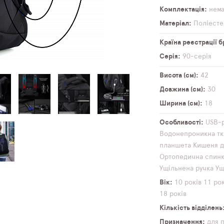
Комплектація
нем
Матеріал
Поліесте
Країна реєстрації 
Серія
90-серія
Висота (см)
42
Довжина (см)
30
Ширина (см)
18
Особливості
USB-
Водонепроникна тк
планшета
Кишеня д
Ортопедична спин
Ущільнена ручка
Ущ
Вік
10 років
11 рок
18 років
Кількість відділень
Призначення
для 