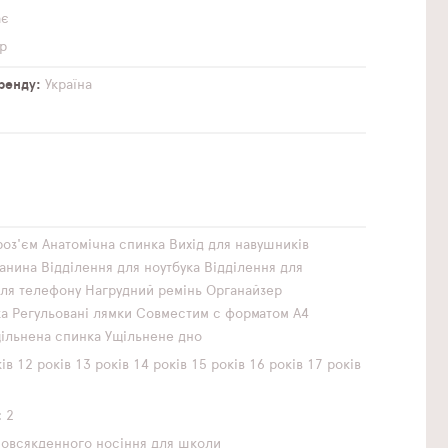
ає
р
бренду
Україна
роз'єм
Анатомічна спинка
Вихід для навушників
анина
Відділення для ноутбука
Відділення для
ля телефону
Нагрудний ремінь
Органайзер
ка
Регульовані лямки
Совместим с форматом А4
ільнена спинка
Ущільнене дно
ів
12 років
13 років
14 років
15 років
16 років
17 років
2
повсякденного носіння
для школи