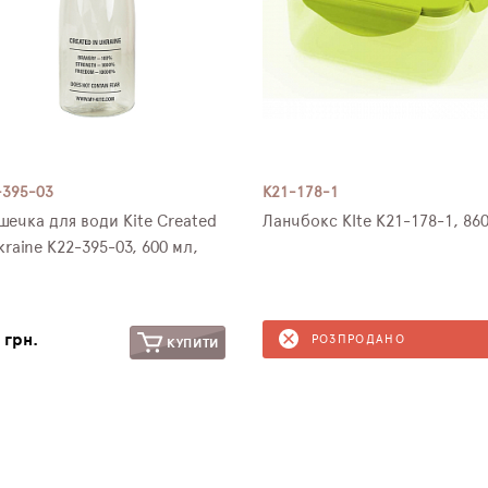
-395-03
K21-178-1
шечка для води Kite Created
Ланчбокс KIte K21-178-1, 86
kraine K22-395-03, 600 мл,
 грн.
РОЗПРОДАНО
КУПИТИ