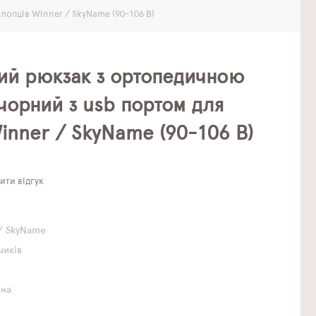
лопців Winner / SkyName (90-106 B)
вий рюкзак з ортопедичною
чорний з usb портом для
inner / SkyName (90-106 B)
ти відгук
/ SkyName
чиків
чна