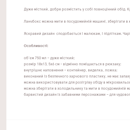
Дуже місткий, добре розмістить у собі повноцінний обід. 
Ланчбокс можна мити в посудомийній машині, зберігати в 
Яскравий дизайн сподобається і малюкам, і підліткам. Чар
Особливості:
об'єм 750 мл – дуже місткий;
розмір 18х13, 5х6 см - відмінно поміщається в рюкзаку;
внутрішнє наповнення – контейнер, виделка, ложка;
виконаний із безпечного харчового пластику, не має запаху
можна використовувати для розігріву обіду в мікрохвильов
можна зберігати в холодильнику та мити в посудомийній м
барвистий дизайн із забавними персонажами – для чудово