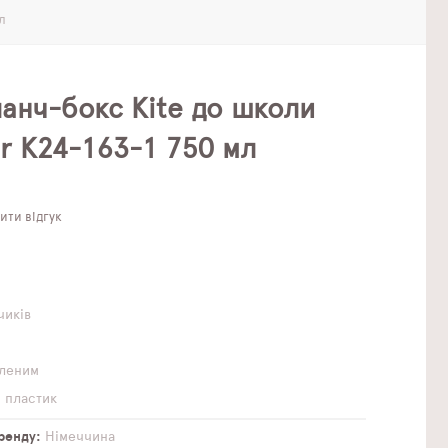
л
ланч-бокс Kite до школи
r K24-163-1 750 мл
ти відгук
1
чиків
еленим
 пластик
бренду
Німеччина