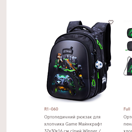
R1-060
Full
Ортопедичний рюкзак для
Орт
хлопчика Game Майнкрафт
пен
37х30х16 см сірий Winner /
хлоп