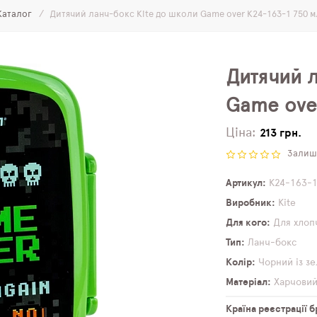
Каталог
Дитячий ланч-бокс Kite до школи Game over K24-163-1 750 м
Дитячий 
Game ove
Ціна:
213 грн.
Залиши
Артикул
K24-163-
Виробник
Kite
Для кого
Для хлоп
Тип
Ланч-бокс
Колір
Чорний із з
Матеріал
Харчовий
Країна реєстрації 