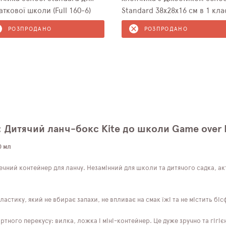
ткової школи (Full 160-6)
Standard 38х28х16 см в 1 кла
(160-6)
РОЗПРОДАНО
РОЗПРОДАНО
: Дитячий ланч-бокс Kite до школи Game over 
0 мл
чний контейнер для ланчу. Незамінний для школи та дитячого садка, акту
астику, який не вбирає запахи, не впливає на смак їжі та не містить бі
ного перекусу: вилка, ложка і міні-контейнер. Це дуже зручно та гігіє