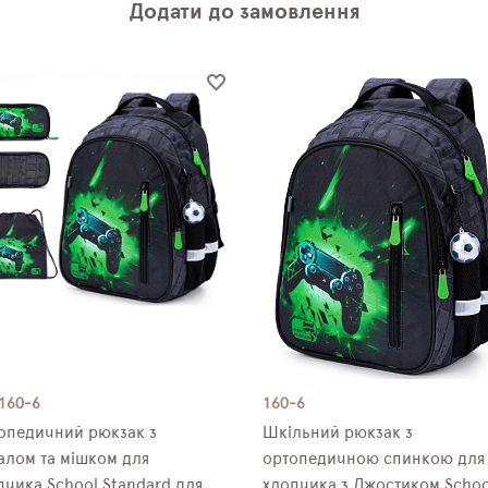
Додати до замовлення
 160-6
160-6
опедичний рюкзак з
Шкільний рюкзак з
алом та мішком для
ортопедичною спинкою для
чика School Standard для
хлопчика з Джостиком Schoo