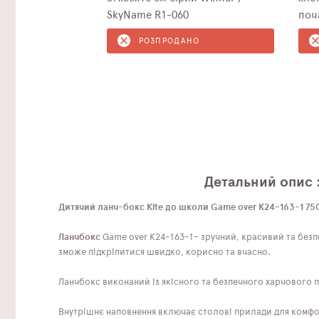
SkyName R1-060
поча
РОЗПРОДАНО
Детальний опис 
Дитячий ланч-бокс Kite до школи Game over K24-163-1 75
Ланчбокс
Game over K24-163-1– зручний, красивий та безпе
зможе підкріпитися швидко, корисно та вчасно.
Ланчбокс виконаний із якісного та безпечного харчового пл
Внутрішнє наповнення включає столові прилади для комфорт