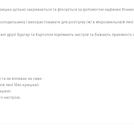
Кришка щільно закривається та фіксується за допомогою надійних бічних
холодильнику і використовувати для розігріву їжі в мікрохвильовій печ
івні друзі Бургер та Картопля піднімають настрій та бажають приємного 
 та не впливає на смак;
ій печі (без кришки);
ашині;
го настрою.