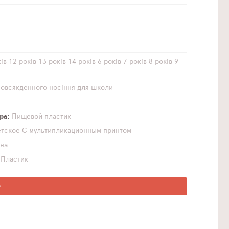
ів
12 років
13 років
14 років
6 років
7 років
8 років
9
повсякденного носіння
для школи
ра
Пищевой пластик
етское
С мультипликационным принтом
на
Пластик
О