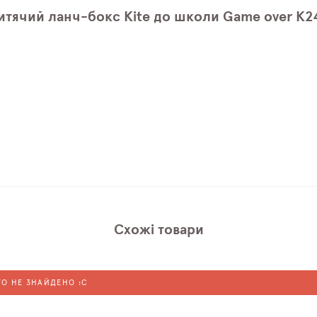
итячий ланч-бокс Kite до школи Game over K2
Схожі товари
ГО НЕ ЗНАЙДЕНО :C