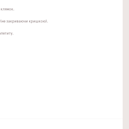
 клямок.
і (не закриваючи кришкою).
апетиту.