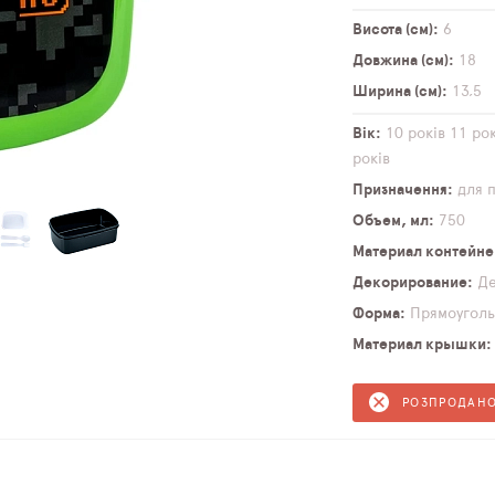
Висота (см)
6
Довжина (см)
18
Ширина (см)
13,5
Вік
10 років
11 рок
років
Призначення
для 
Объем, мл
750
Материал контейне
Декорирование
Д
Форма
Прямоуголь
Материал крышки
РОЗПРОДАН