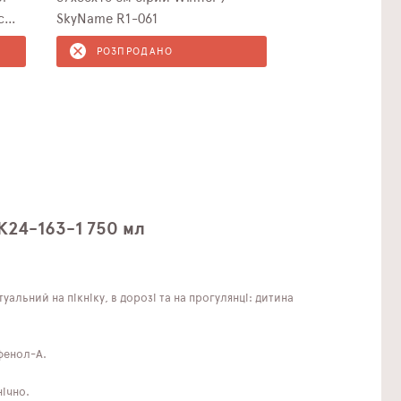
с
SkyName R1-061
РОЗПРОДАНО
K24-163-1 750 мл
альний на пікніку, в дорозі та на прогулянці: дитина
сфенол-А.
нічно.