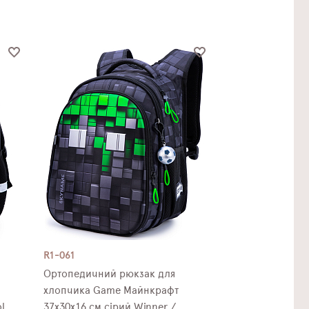
R1-061
Ортопедичний рюкзак для
хлопчика Game Майнкрафт
l
37х30х16 см сірий Winner /