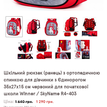
Шкільний рюкзак (ранець) з ортопедичною
спинкою для дівчинки з Єдинорогом
35х27х15 см червоний для початкової
школи Winner / SkyName R4-403
Ціна:
1 640 грн.
1 290 грн.
(Ви економите 350 грн.)