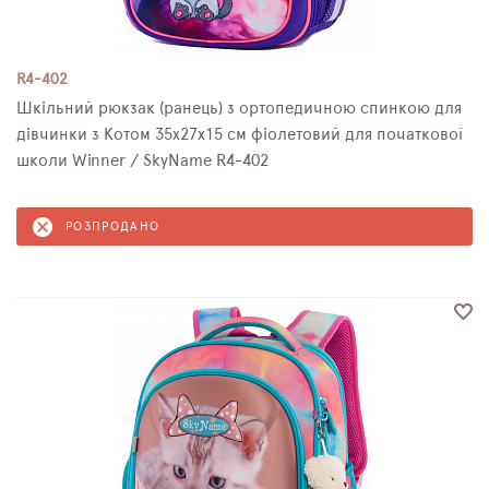
R4-402
Шкільний рюкзак (ранець) з ортопедичною спинкою для
дівчинки з Котом 35х27х15 см фіолетовий для початкової
школи Winner / SkyName R4-402
РОЗПРОДАНО