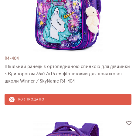
R4-404
Шкільний ранець з ортопедичною спинкою для дівчинки
з Єдинорогом 35х27х15 см фіолетовий для початкової
школи Winner / SkyName R4-404
РОЗПРОДАНО