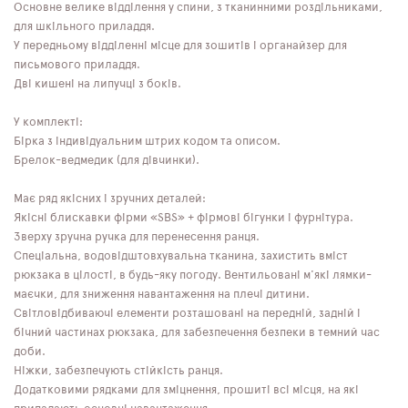
Основне велике відділення у спини, з тканинними роздільниками,
для шкільного приладдя.
У передньому відділенні місце для зошитів і органайзер для
письмового приладдя.
Дві кишені на липучці з боків.
У комплекті:
Бірка з індивідуальним штрих кодом та описом.
Брелок-ведмедик (для дівчинки).
Має ряд якісних і зручних деталей:
Якісні блискавки фірми «SBS» + фірмові бігунки і фурнітура.
Зверху зручна ручка для перенесення ранця.
Спеціальна, водовідштовхувальна тканина, захистить вміст
рюкзака в цілості, в будь-яку погоду. Вентильовані м'які лямки-
маєчки, для зниження навантаження на плечі дитини.
Світловідбиваючі елементи розташовані на передній, задній і
бічний частинах рюкзака, для забезпечення безпеки в темний час
доби.
Ніжки, забезпечують стійкість ранця.
Додатковими рядками для зміцнення, прошиті всі місця, на які