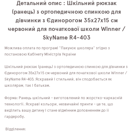
Детальний опис : Шкільний рюкзак
(ранець) з ортопедичною спинкою для
дівчинки з Єдинорогом 35х27х15 см
червоний для початкової школи Winner /
SkyName R4-403
Можлива оплата по програмі "Пакунок школяра" згідно з
постановою Кабінету Міністрів України
Шкільний рюкзак (ранець) з ортопедичною спинкою для дівчинки з
Єдинорогом 35х27х15 см червоний для початкової школи Winner /
SkyName R4-403. Яскравий і стильний, він сподобається як
школярам, ​​так і батькам.
Форма: Ранець шкільний - виготовлений по жорстко-каркасній
технології. Яскраві кольори, незвичайні принти - це те, що
виділить вашу дитину і стане відмінним доповненням до її
гардеробу.
Відділення: