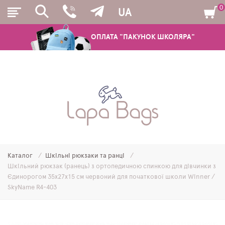
0
UA
ОПЛАТА "ПАКУНОК ШКОЛЯРА"
РЮКЗАКИ
ШКІЛЬНІ РЮКЗАКИ ТА РАНЦІ
ПІДЛІТКОВІ РЮКЗАКИ
Каталог
Шкільні рюкзаки та ранці
МОЛОДІЖНІ РЮКЗАКИ
Шкільний рюкзак (ранець) з ортопедичною спинкою для дівчинки з
Єдинорогом 35х27х15 см червоний для початкової школи Winner /
ПЕНАЛИ
SkyName R4-403
МІШКИ ДЛЯ ВЗУТТЯ