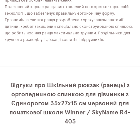
припадають основні навантаження.
Полегшений каркас ранця виготовлений по жорстко-каркасній
технології, що забезпечує правильну ергономічну форму.
Ергономічна спинка ранця розроблена з урахуванням анатомії
дитини, хребет захищений спеціально сконструйованою спинкою,
що робить носіння ранця максимально зручним. Роздільники для
зручного розподілу і фіксації зошитів і підручників.
Відгуки про Шкільний рюкзак (ранець) з
ортопедичною спинкою для дівчинки з
Єдинорогом 35х27х15 см червоний для
початкової школи Winner / SkyName R4-
403