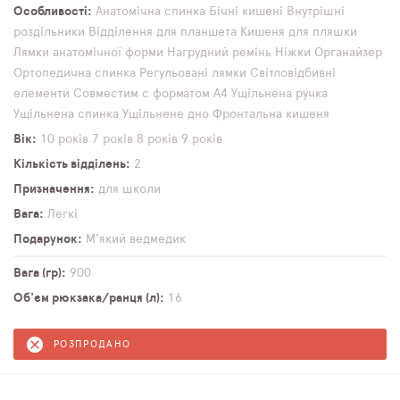
Особливості
Анатомічна спинка
Бічні кишені
Внутрішні
роздільники
Відділення для планшета
Кишеня для пляшки
Лямки анатомічної форми
Нагрудний ремінь
Ніжки
Органайзер
Ортопедична спинка
Регульовані лямки
Світловідбивні
елементи
Совместим с форматом А4
Ущільнена ручка
Ущільнена спинка
Ущільнене дно
Фронтальна кишеня
Вік
10 років
7 років
8 років
9 років
Кількість відділень
2
Призначення
для школи
Вага
Легкі
Подарунок
М'який ведмедик
Вага (гр)
900
Об'єм рюкзака/ранця (л)
16
РОЗПРОДАНО