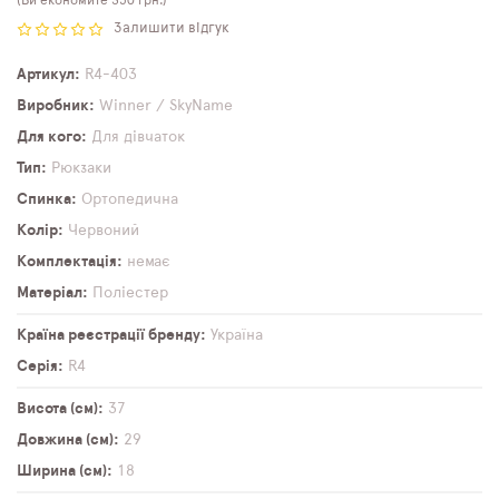
Залишити відгук
Артикул
R4-403
Виробник
Winner / SkyName
Для кого
Для дівчаток
Тип
Рюкзаки
Спинка
Ортопедична
Колір
Червоний
Комплектація
немає
Матеріал
Поліестер
Країна реєстрації бренду
Україна
Серія
R4
Висота (см)
37
Довжина (см)
29
Ширина (см)
18