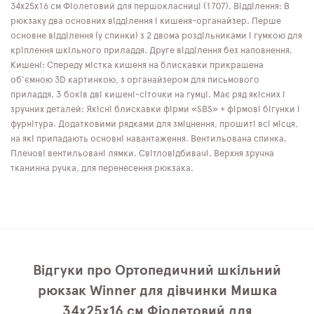
34х25х16 см Фіолетовий для першокласниці (1707). Відділення: В
рюкзаку два основних відділення і кишеня-органайзер. Перше
основне відділення (у спинки) з 2 двома роздільниками і гумкою для
кріплення шкільного приладдя. Друге відділення без наповнення.
Кишені: Спереду містка кишеня на блискавки прикрашена
об'ємною 3D картинкою, з органайзером для письмового
приладдя. З боків дві кишені-сіточки на гумці. Має ряд якісних і
зручних деталей: Якісні блискавки фірми «SBS» + фірмові бігунки і
фурнітура. Додатковими рядками для зміцнення, прошиті всі місця,
на які припадають основні навантаження. Вентильована спинка.
Плечові вентильовані лямки. Світловідбивачі. Верхня зручна
тканинна ручка, для перенесення рюкзака.
Відгуки про Ортопедичний шкільний
рюкзак Winner для дівчинки Мишка
34х25х16 см Фіолетовий для