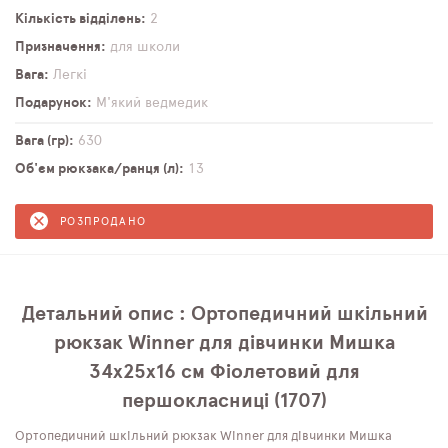
Кількість відділень
2
Призначення
для школи
Вага
Легкі
Подарунок
М'який ведмедик
Вага (гр)
630
Об'єм рюкзака/ранця (л)
13
РОЗПРОДАНО
Детальний опис : Ортопедичний шкільний
рюкзак Winner для дівчинки Мишка
34х25х16 см Фіолетовий для
першокласниці (1707)
Ортопедичний шкільний рюкзак Winner для дівчинки Мишка