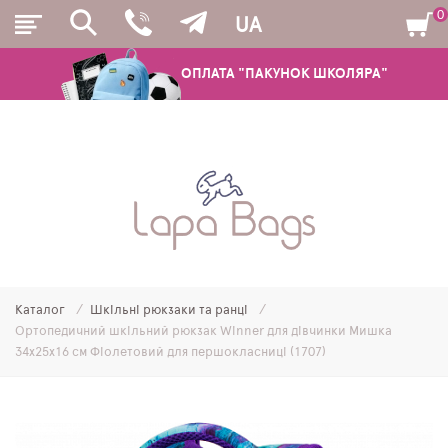
0
UA
ОПЛАТА "ПАКУНОК ШКОЛЯРА"
РЮКЗАКИ
ШКІЛЬНІ РЮКЗАКИ ТА РАНЦІ
ПІДЛІТКОВІ РЮКЗАКИ
Каталог
Шкільні рюкзаки та ранці
МОЛОДІЖНІ РЮКЗАКИ
Ортопедичний шкільний рюкзак Winner для дівчинки Мишка
34х25х16 см Фіолетовий для першокласниці (1707)
ПЕНАЛИ
МІШКИ ДЛЯ ВЗУТТЯ