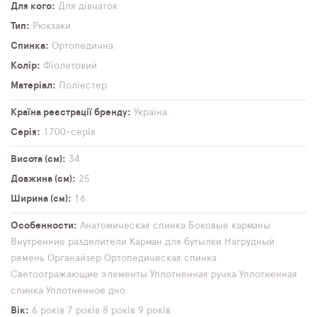
Для кого
Для дівчаток
Тип
Рюкзаки
Спинка
Ортопедична
Колір
Фіолетовий
Матеріал
Поліестер
Країна реєстрації бренду
Україна
Серія
1700-серія
Висота (см)
34
Довжина (см)
25
Ширина (см)
16
Особенности
Анатомическая спинка
Боковые карманы
Внутренние разделители
Карман для бутылки
Нагрудный
ремень
Органайзер
Ортопедическая спинка
Светоотражающие элементы
Уплотненная ручка
Уплотненная
спинка
Уплотненное дно
Вік
6 років
7 років
8 років
9 років