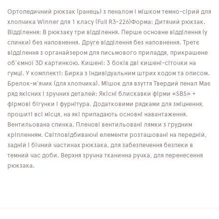
Ортопедичний рюкзак (ранець) з пеналом і мішком темно-сірий для
хлопчика Winner для 1 класу (Full R3-226)Форма: Дитячий рюкзак.
Відділення: В рюкзаку три відділення. Перше основне відділення (у
спинки) без наповнення. Друге відділення без наповнення. Третє
відділення з органайзером для письмового приладдя, прикрашене
об'ємної 3D картинкою. Кишені: З боків дві кишені-сіточки на
гумці. У комплекті: Бирка з індивідуальним штрих кодом та описом.
Брелок-м'ячик (для хлопчика). Мішок для взуття Твердий пенал Має
ряд якісних і зручних деталей: Якісні блискавки фірми «SBS» +
фірмові бігунки і фурнітура. Додатковими рядками для зміцнення,
прошиті всі місця, на які припадають основні навантаження.
Вентильована спинка. Плечові вентильовані лямки з грудним
кріпленням. Світловідбиваючі елементи розташовані на передній,
задній і бічний частинах рюкзака, для забезпечення безпеки в
темний час доби. Верхня зручна тканинна ручка, для перенесення
рюкзака.