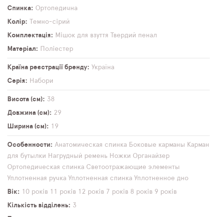
Спинка
Ортопедична
Колір
Темно-сірий
Комплектація
Мішок для взуття
Твердий пенал
Матеріал
Поліестер
Країна реєстрації бренду
Україна
Серія
Набори
Висота (см)
38
Довжина (см)
29
Ширина (см)
19
Особенности
Анатомическая спинка
Боковые карманы
Карман
для бутылки
Нагрудный ремень
Ножки
Органайзер
Ортопедическая спинка
Светоотражающие элементы
Уплотненная ручка
Уплотненная спинка
Уплотненное дно
Вік
10 років
11 років
12 років
7 років
8 років
9 років
Кількість відділень
3