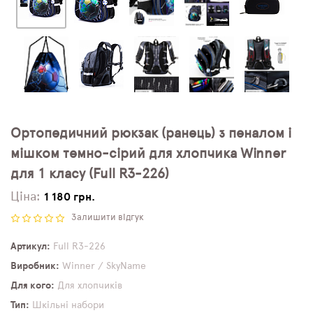
Ортопедичний рюкзак (ранець) з пеналом і
мішком темно-сірий для хлопчика Winner
для 1 класу (Full R3-226)
Ціна:
1 180 грн.
Залишити відгук
Артикул
Full R3-226
Виробник
Winner / SkyName
Для кого
Для хлопчиків
Тип
Шкільні набори