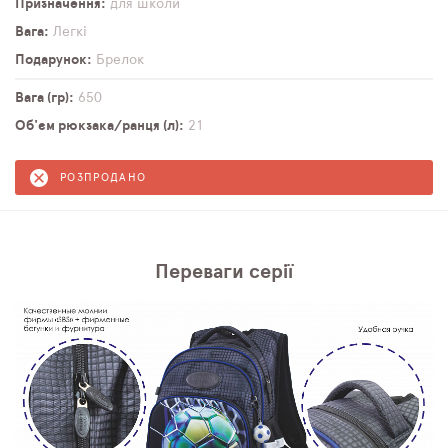
Призначення
для школи
Вага
Легкі
Подарунок
Брелок
Вага (гр)
650
Об'єм рюкзака/ранця (л)
21
РОЗПРОДАНО
Переваги серії