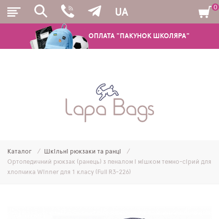
0
UA
ОПЛАТА "ПАКУНОК ШКОЛЯРА"
РЮКЗАКИ
ШКІЛЬНІ РЮКЗАКИ ТА РАНЦІ
ПІДЛІТКОВІ РЮКЗАКИ
Каталог
Шкільні рюкзаки та ранці
МОЛОДІЖНІ РЮКЗАКИ
Ортопедичний рюкзак (ранець) з пеналом і мішком темно-сірий для
хлопчика Winner для 1 класу (Full R3-226)
ПЕНАЛИ
МІШКИ ДЛЯ ВЗУТТЯ