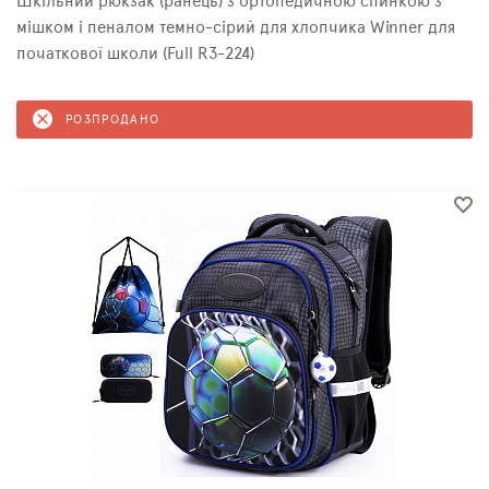
Шкільний рюкзак (ранець) з ортопедичною спинкою з
мішком і пеналом темно-сірий для хлопчика Winner для
початкової школи (Full R3-224)
РОЗПРОДАНО