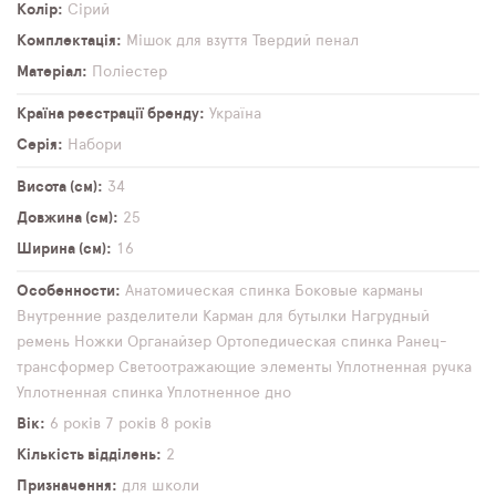
Колір
Сірий
Комплектація
Мішок для взуття
Твердий пенал
Матеріал
Поліестер
Країна реєстрації бренду
Україна
Серія
Набори
Висота (см)
34
Довжина (см)
25
Ширина (см)
16
Особенности
Анатомическая спинка
Боковые карманы
Внутренние разделители
Карман для бутылки
Нагрудный
ремень
Ножки
Органайзер
Ортопедическая спинка
Ранец-
трансформер
Светоотражающие элементы
Уплотненная ручка
Уплотненная спинка
Уплотненное дно
Вік
6 років
7 років
8 років
Кількість відділень
2
Призначення
для школи