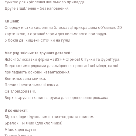
гумкою для кріплення шкільного приладдя.
Друге відділення – без наповнення.
Кишені:
Спереду містка кишеня на блискавці прикрашена об'ємною 3D
картинкою, з органайзером для письмового приладдя.
З боків дві кишені-сіточки на гумці.
Має ряд якісних та зручних деталей:
Якісні блискавки фірми «SBS» + фірмові бігунки та фурнітура.
Додатковими рядками для зміцнення прошиті всі місця, на які
припадають основні навантаження.
Вентильована спинка.
Плечові вентильовані лямки.
Світловідбивачі.
Верхня зручна тканинна ручка для перенесення рюкзака.
В комплекті:
Бірка з індивідуальним штрих-кодом та описом.
Брелок - м'ячик (для хлопчика)
Мішок для взуття