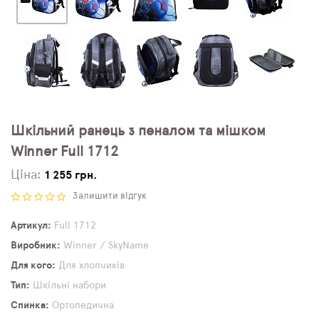
Шкільний ранець з пеналом та мішком
Winner Full 1712
Ціна:
1 255 грн.
Залишити відгук
Артикул
Full 1712
Виробник
Winner / SkyName
Для кого
Для хлопчиків
Тип
Шкільні набори
Спинка
Ортопедична