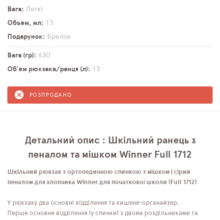
Вага
Легкі
Объем, мл
13
Подарунок
Брелок
Вага (гр)
630
Об'єм рюкзака/ранця (л)
13
РОЗПРОДАНО
Детальний опис : Шкільний ранець з
пеналом та мішком Winner Full 1712
Шкільний рюкзак з ортопедичною спинкою з мішком і сірий
пеналом для хлопчика Winner для початкової школи (Full 1712)
У рюкзаку два основні відділення та кишеня-органайзер.
Перше основне відділення (у спинки) з двома роздільниками та