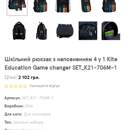
Шкільний рюкзак з наповненням 4 у 1 Kite
Education Game changer SET_K21-706M-1
Ціна:
2 102 грн.
Залишити відгук
Артикул
SET_K21-706M-1
Виробник
Kite
Для кого
Для хлопчиків
Тип
Шкільні набори