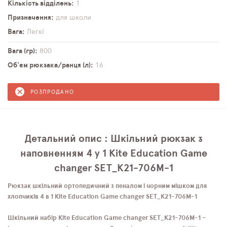
Кількість відділень
1
Призначення
для школи
Вага
Легкі
Вага (гр)
800
Об'єм рюкзака/ранця (л)
16
РОЗПРОДАНО
Детальний опис : Шкільний рюкзак з
наповненням 4 у 1 Kite Education Game
changer SET_K21-706M-1
Рюкзак шкільний ортопедичний з пеналом і чорним мішком для
хлопчиків 4 в 1 Kite Education Game changer SET_K21-706M-1
Шкільний набір Kite Education Game changer SET_K21-706M-1
–