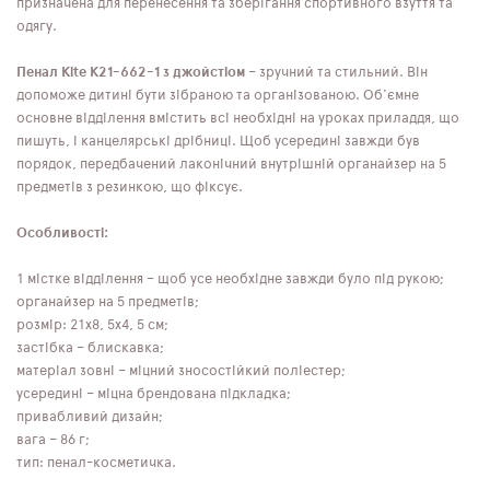
призначена для перенесення та зберігання спортивного взуття та
одягу.
Пенал Kite K21-662-1 з джойстіом
– зручний та стильний. Він
допоможе дитині бути зібраною та організованою. Об'ємне
основне відділення вмістить всі необхідні на уроках приладдя, що
пишуть, і канцелярські дрібниці. Щоб усередині завжди був
порядок, передбачений лаконічний внутрішній органайзер на 5
предметів з резинкою, що фіксує.
Особливості:
1 містке відділення – щоб усе необхідне завжди було під рукою;
органайзер на 5 предметів;
розмір: 21x8, 5x4, 5 см;
застібка – блискавка;
матеріал зовні – міцний зносостійкий поліестер;
усередині – міцна брендована підкладка;
привабливий дизайн;
вага – 86 г;
тип: пенал-косметичка.