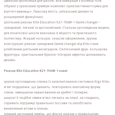
ідеальна пропозиція для школи. Все найкраще з колекції Kite
зібрано у зразковий преміум-комплект «рюкзак+пенал+сумка для
взуття+гаманець». Люксова якість, унікальний дизайн та
розширений функціонал.
Шкільний рюкзак Kite Education K21-706M-1 Game changer –
трендовий, легкий та ергономічний. Стильна ортопедична модель
для початкової школи виконана із міцного та практичного
поліестеру. Яскраві кольори, сучасне оформлення, зручна
конструкція: рюкзак трендовий Game changer від Kite стане
улюбленим шкільним аксесуаром. Силіконовий друк, кольорова
фурнітура, оригінальний брелок-ліхтарик ефектно доповнюють
дизайн.
Рюкзак Kite Education K21-706M-1 зовні:
зручна ортопедична спинка із запатентованою системою Ergo Kids:
м'які подушечки, що дихають, повторюють анатомічну форму
спини, зменшуючи навантаження на хребет і поперек;
широкі S-подібні лямки м'яко лягають на плечі, не спадають,
сприяють підтримці правильної постави та запобігають
виникненню втоми в плечах;
знімний нагрудний ремінь, що фіксує рюкзак у правильному