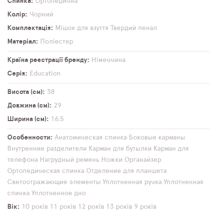
Спинка
Ортопедична
Колір
Чорний
Комплектація
Мішок для взуття
Твердий пенал
Матеріал
Поліестер
Країна реєстрації бренду
Німеччина
Серія
Education
Висота (см)
38
Довжина (см)
29
Ширина (см)
16,5
Особенности
Анатомическая спинка
Боковые карманы
Внутренние разделители
Карман для бутылки
Карман для
телефона
Нагрудный ремень
Ножки
Органайзер
Ортопедическая спинка
Отделение для планшета
Светоотражающие элементы
Уплотненная ручка
Уплотненная
спинка
Уплотненное дно
Вік
10 років
11 років
12 років
13 років
9 років