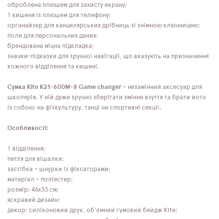
оброблена плюшем для захисту екрану;
1 кишеня із плюшем для телефону;
органайзер для канцелярських дрібниць зі знімною ключницею;
поле для персональних даних;
брендована міцна підкладка;
значки-підказки для зручної навігації, що вказують на призначення
кожного відділення та кишені.
Сумка Kite K21-600M-8 Game changer
– незамінний аксесуар для
школярів. У ній дуже зручно зберігати змінне взуття та брати його
із собою: на фізкультуру, танці чи спортивні секції.
Особливості:
1 відділення;
петля для вішалки;
застібка – шнурки із фіксаторами;
матеріал – поліестер;
розмір: 46x33 см;
яскравий дизайн;
декор: силіконовий друк, об'ємний гумовий бейдж Kite;