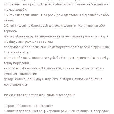
положенні: вага розподіляється рівномірно, рюкзак не бовтається
під час ходьби;
1 містка передня кишеня, за розміром адаптована під ланчбокс або
пенал;
2 бічні кишені на блискавці: для розміщення в них пляшечки або
термоса;
м'яка ущільнена ручка-перенесення та текстильна ручка-петля для
підвішування рюкзака за гачок;
прогумоване посилене дно: не деформується під вагою підручників
і легко миється;
світловідбиваючі елементи з усіх боків – для видимості на дорозі у
темну пору доби;
високоякісні зносостійкі блискавки, приємні на дотик кулери з
гумовим напиленням;
декор: силіконовий друк, підвіска-ліхтарик, гумовий бейдж із
логотипом Kite.
Рюкзак Kite Education K21-706M-1 всередині:
1 просторе основне відділення;
1 кишеня для планшета з фіксуючим ремінцем на липучці, всередині