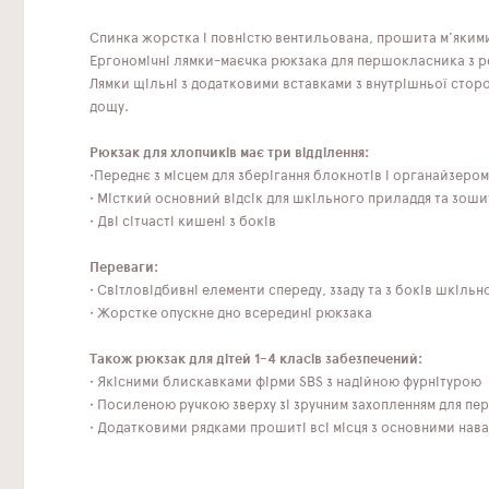
Спинка жорстка і повністю вентильована, прошита м'яким
Ергономічні лямки-маєчка рюкзака для першокласника з р
Лямки щільні з додатковими вставками з внутрішньої стор
дощу.
Рюкзак для хлопчиків має три відділення:
•Переднє з місцем для зберігання блокнотів і органайзером
• Місткий основний відсік для шкільного приладдя та зоши
• Дві сітчасті кишені з боків
Переваги:
• Світловідбивні елементи спереду, ззаду та з боків шкіль
• Жорстке опускне дно всередині рюкзака
Також рюкзак для дітей 1-4 класів забезпечений:
• Якісними блискавками фірми SBS з надійною фурнітурою
• Посиленою ручкою зверху зі зручним захопленням для пер
• Додатковими рядками прошиті всі місця з основними нав