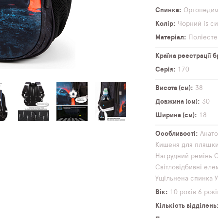
Спинка
Ортопеди
Колір
Чорний із с
Матеріал
Поліесте
Країна реєстрації 
Серія
170
Висота (см)
38
Довжина (см)
30
Ширина (см)
18
Особливості
Анато
Кишеня для пляшк
Нагрудний ремінь
О
Світловідбивні еле
Ущільнена спинка
Вік
10 років
6 рокі
Кількість відділень