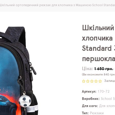
Шкільний ортопедичний рюкзак для хлопчика з Машиною School Standard
Шкільний
хлопчика
Standard 
першокла
Ціна:
1 650 грн.
(Ви економите 840 грн
Залиши
Артикул
170-72
Виробник
School 
Для кого
Для хлоп
Тип
Рюкзаки