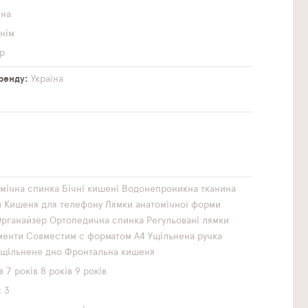
чна
инім
р
бренду
Україна
мічна спинка
Бічні кишені
Водонепроникна тканина
и
Кишеня для телефону
Лямки анатомічної форми
рганайзер
Ортопедична спинка
Регульовані лямки
менти
Совместим с форматом А4
Ущільнена ручка
Ущільнене дно
Фронтальна кишеня
в
7 років
8 років
9 років
3