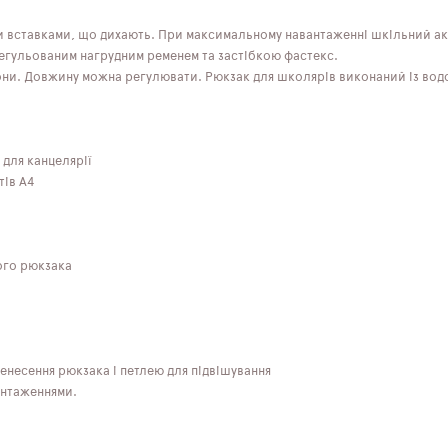
и вставками, що дихають. При максимальному навантаженні шкільний ак
егульованим нагрудним ременем та застібкою фастекс.
они. Довжину можна регулювати. Рюкзак для школярів виконаний із водов
 для канцелярії
тів А4
ного рюкзака
енесення рюкзака і петлею для підвішування
антаженнями.