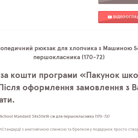
ВІДЕООГЛЯ
топедичний рюкзак для хлопчика з Машиною Sc
першокласника (170-72)
 за кошти програми «Пакунок шко
. Після оформлення замовлення з
ати.
chool Standard 38х30х18 см для першокласника (170-72)
лСтандард) з анатомічною спинкою та брелком у подарунок просто створ