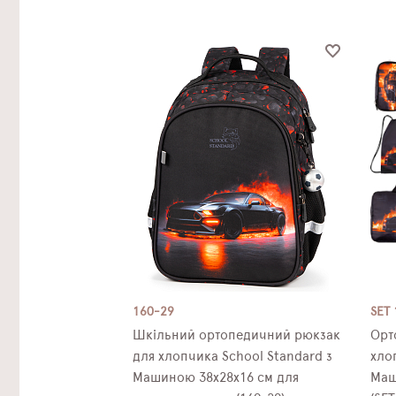
160-29
SET 
Шкільний ортопедичний рюкзак
Орт
для хлопчика School Standard з
хло
Машиною 38х28х16 см для
Маш