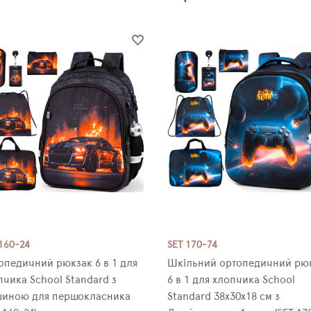
160-24
SET 170-74
опедичний рюкзак 6 в 1 для
Шкільний ортопедичний рю
пчика School Standard з
6 в 1 для хлопчика School
иною для першокласника
Standard 38х30х18 см з