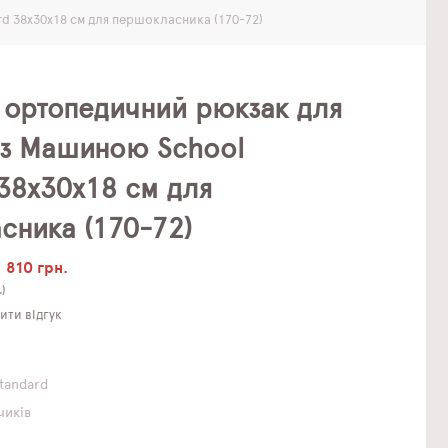
 38х30х18 см для першокласника (170-72)
 ортопедичний рюкзак для
 з Машиною School
38х30х18 см для
сника (170-72)
810 грн.
.)
ти відгук
Standard
чиків