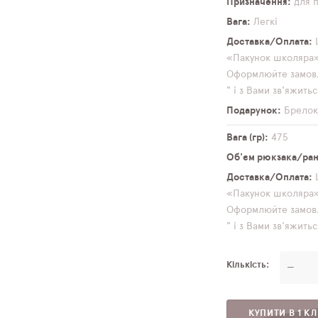
Призначення
для 
Вага
Легкі
Доставка/Оплата
«Пакунок школяра» 
Оформлюйте замовл
" і з Вами зв'яжит
Подарунок
Брело
Вага (гр)
475
Об'єм рюкзака/ранц
Доставка/Оплата
«Пакунок школяра» 
Оформлюйте замовл
" і з Вами зв'яжит
Кількість
—
КУПИТИ В 1 КЛ