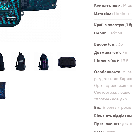
Комплектація
Мішо
Матеріал
Поліесте
Країна реєстрації 
Серія
Набори
Висота (см)
35
Довжина (см)
26
Ширина (см)
13,5
Особенности
Анат
разделители
Карма
Ортопедическая сп
Светоотражающие 
Уплотненное дно
Вік
6 років
7 років
Кількість відділень
Призначення
для 