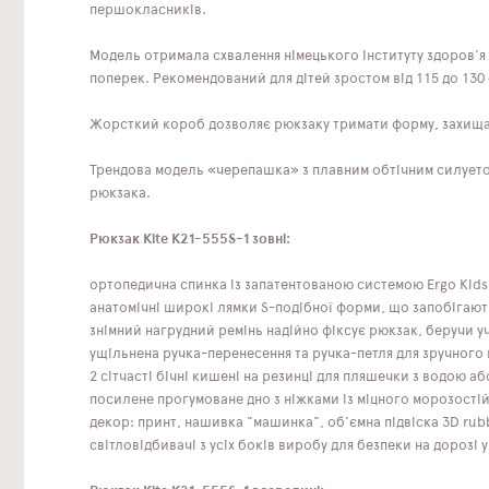
першокласників.
Модель отримала схвалення німецького інституту здоров'я 
поперек. Рекомендований для дітей зростом від 115 до 130 
Жорсткий короб дозволяє рюкзаку тримати форму, захищаюч
Трендова модель «черепашка» з плавним обтічним силуетом
рюкзака.
Рюкзак Kite K21-555S-1 зовні:
ортопедична спинка із запатентованою системою Ergo Kids
анатомічні широкі лямки S-подібної форми, що запобігаю
знімний нагрудний ремінь надійно фіксує рюкзак, беручи у
ущільнена ручка-перенесення та ручка-петля для зручного 
2 сітчасті бічні кишені на резинці для пляшечки з водою аб
посилене прогумоване дно з ніжками із міцного морозості
декор: принт, нашивка "машинка", об'ємна підвіска 3D rub
світловідбивачі з усіх боків виробу для безпеки на дорозі 