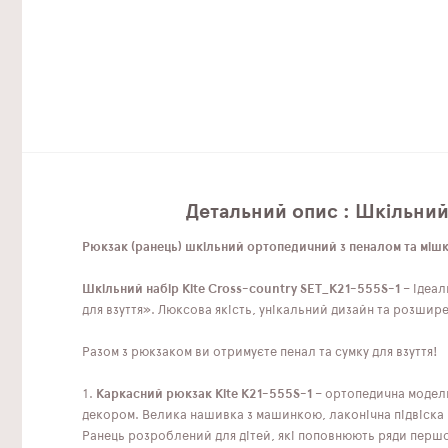
Детальний опис : Шкільний
Рюкзак (ранець) шкільний ортопедичний з пеналом та мішк
Шкільний набір Kite Cross-country SET_K21-555S-1
– ідеал
для взуття». Люксова якість, унікальний дизайн та розшир
Разом з рюкзаком ви отримуєте пенал та сумку для взуття!
1.
Каркасний рюкзак Kite K21-555S-1
– ортопедична модель
декором. Велика нашивка з машинкою, лаконічна підвіска 
Ранець розроблений для дітей, які поповнюють ряди першок