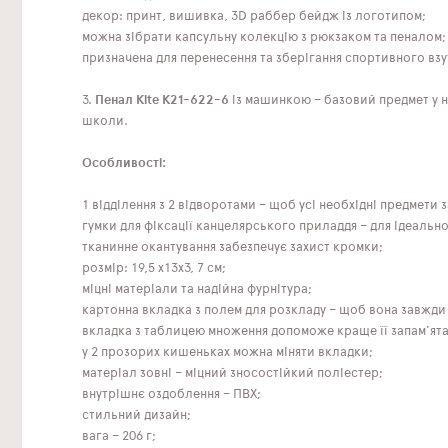
декор: принт, вишивка, 3D раббер бейдж із логотипом;
можна зібрати капсульну колекцію з рюкзаком та пеналом;
призначена для перенесення та зберігання спортивного взут
3.
Пенал Kite K21-622-6
із машинкою – базовий предмет у н
школи.
Особливості:
1 відділення з 2 відворотами – щоб усі необхідні предмети 
гумки для фіксації канцелярського приладдя – для ідеальн
тканинне окантування забезпечує захист кромки;
розмір: 19,5 x13x3, 7 см;
міцні матеріали та надійна фурнітура;
картонна вкладка з полем для розкладу – щоб вона завжди
вкладка з таблицею множення допоможе краще її запам'ята
у 2 прозорих кишеньках можна міняти вкладки;
матеріал зовні – міцний зносостійкий поліестер;
внутрішнє оздоблення – ПВХ;
стильний дизайн;
вага – 206 г;