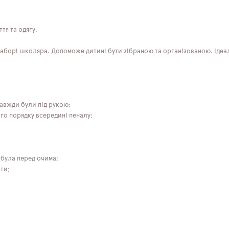
тя та одягу.
аборі школяра. Допоможе дитині бути зібраною та організованою. Ідеа
завжди були під рукою;
ого порядку всередині пеналу;
 була перед очима;
ти;