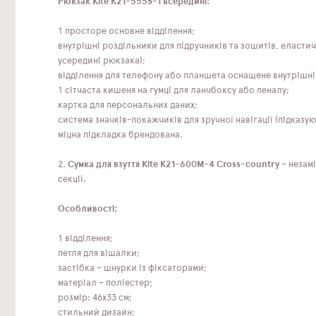
Рюкзак Kite K21-555S-1 всередині:
1 просторе основне відділення;
внутрішні роздільники для підручників та зошитів, еластич
усередині рюкзака);
відділення для телефону або планшета оснащене внутрішн
1 сітчаста кишеня на гумці для ланчбоксу або пеналу;
картка для персональних даних;
система значків-покажчиків для зручної навігації (підказу
міцна підкладка брендована.
2.
Сумка для взуття Kite K21-600M-4 Cross-country
– незамі
секції.
Особливості:
1 відділення;
петля для вішалки;
застібка – шнурки із фіксаторами;
матеріал – поліестер;
розмір: 46x33 см;
стильний дизайн;