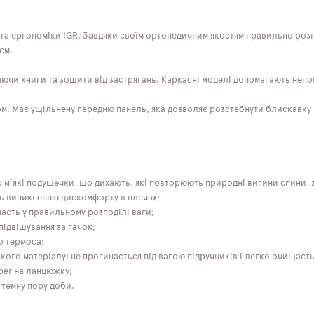
та ергономіки IGR. Завдяки своїм ортопедичним якостям правильно розпо
см.
и книги та зошити від застрягань. Каркасні моделі допомагають непос
. Має ущільнену передню панель, яка дозволяє розстебнути блискавку в
: м'які подушечки, що дихають, які повторюють природні вигини спини,
ть виникненню дискомфорту в плечах;
часть у правильному розподілі ваги;
підвішування за гачок;
о термоса;
йкого матеріалу: не прогинається під вагою підручників і легко очищає
ber на ланцюжку;
у темну пору доби.