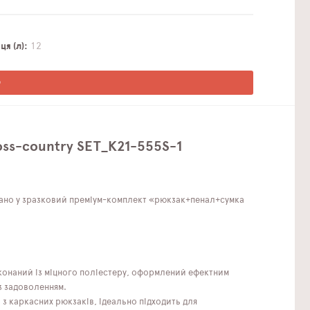
я (л)
12
О
oss-country SET_K21-555S-1
брано у зразковий преміум-комплект «рюкзак+пенал+сумка
иконаний із міцного поліестеру, оформлений ефектним
з задоволенням.
з каркасних рюкзаків, ідеально підходить для