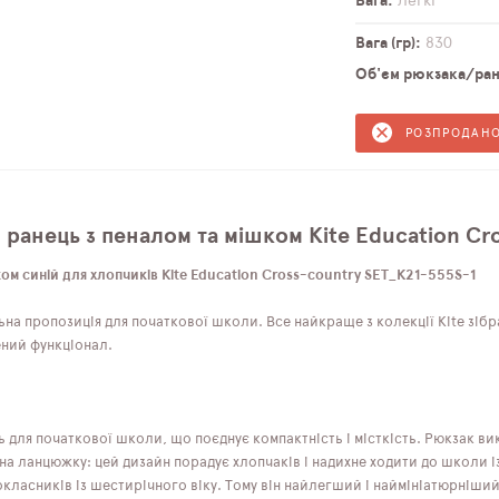
Вага
Легкі
Вага (гр)
830
Об'єм рюкзака/ранц
РОЗПРОДАН
 ранець з пеналом та мішком Kite Education Cr
ом синій для хлопчиків Kite Education Cross-country SET_K21-555S-1
ьна пропозиція для початкової школи. Все найкраще з колекції Kite зі
ений функціонал.
 для початкової школи, що поєднує компактність і місткість. Рюкзак в
на ланцюжку: цей дизайн порадує хлопчаків і надихне ходити до школи і
ласників із шестирічного віку. Тому він найлегший і наймініатюрніший 