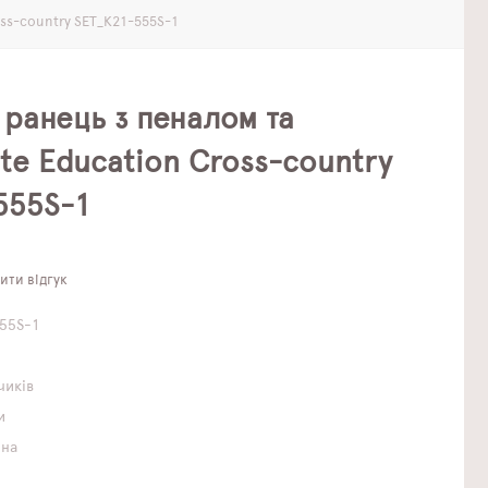
oss-country SET_K21-555S-1
ранець з пеналом та
te Education Cross-country
555S-1
ти відгук
55S-1
чиків
и
чна