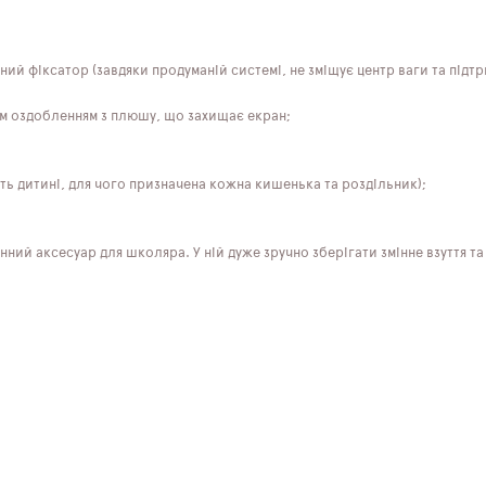
ний фіксатор (завдяки продуманій системі, не зміщує центр ваги та під
ім оздобленням з плюшу, що захищає екран;
ють дитині, для чого призначена кожна кишенька та роздільник);
нний аксесуар для школяра. У ній дуже зручно зберігати змінне взуття та