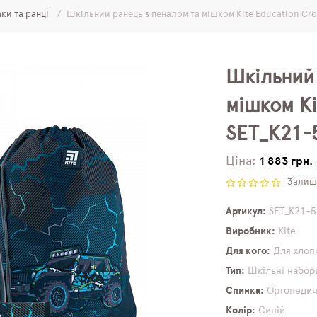
ки та ранці
Шкільний ранець з пеналом та мішком Kite Education Cr
Шкільний 
мішком Ki
SET_K21-
Ціна:
1 883 грн.
Залиши
Артикул
SET_K21-5
Виробник
Kite
Для кого
Для хлоп
Тип
Шкільні набор
Спинка
Ортопеди
Колір
Синій