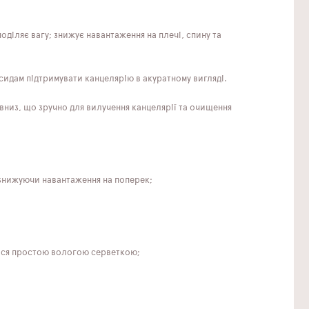
діляє вагу; знижує навантаження на плечі, спину та
идам підтримувати канцелярію в акуратному вигляді.
низ, що зручно для вилучення канцелярії та очищення
 знижуючи навантаження на поперек;
ться простою вологою серветкою;