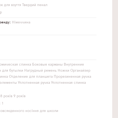
к для взуття
Твердий пенал
р
бренду
Німеччина
омическая спинка
Боковые карманы
Внутренние
н для бутылки
Нагрудный ремень
Ножки
Органайзер
инка
Отделение для планшета
Прорезиненная ручка
элементы
Уплотненная ручка
Уплотненная спинка
8 років
9 років
1
повсякденного носіння
для школи