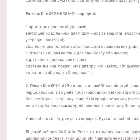
світловідбивачі з усіх боків виробу для безпеки на дорозі 
Рюкзак Kite SP21-555S-2 всередині:
1 просторе основне відділення;
внутрішні роздільники для підручників та зошитів, еластич
усередині рюкзака);
відділення для телефону або планшета оснащене внутрішн
1 сітчаста кишеня на гумці для ланчбоксу або пеналу;
картка для персональних даних;
система значків-покажчиків для зручної навігації (підказу
кольорова підкладка брендована.
2.
Пенал Kite SP21-623
з кошеням - найбільш місткий пенал
першокласників та учнів початкової школи віком від 6-8 р
Все необхідне – в одному пеналі! На уроці поставили розф
легко зорієнтуватися на уроці, швидко знайти потрібний пр
У пеналі легко підтримувати порядок. Ручки, олівці, ліній
Ліцензійний дизайн Studio Pets з котиком ідеально поєдну
шкільний комплект, який цілий рік підніматиме настрій і м