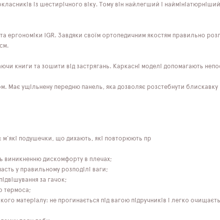
ласників із шестирічного віку. Тому він найлегший і наймініатюрніший 
та ергономіки IGR. Завдяки своїм ортопедичним якостям правильно розпо
см.
и книги та зошити від застрягань. Каркасні моделі допомагають непос
. Має ущільнену передню панель, яка дозволяє розстебнути блискавку в
: м'які подушечки, що дихають, які повторюють пр
ть виникненню дискомфорту в плечах;
часть у правильному розподілі ваги;
підвішування за гачок;
о термоса;
йкого матеріалу: не прогинається під вагою підручників і легко очищає