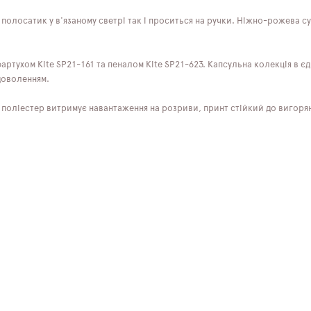
полосатик у в'язаному светрі так і проситься на ручки. Ніжно-рожева су
фартухом Kite SP21-161 та пеналом Kite SP21-623. Капсульна колекція в
адоволенням.
 поліестер витримує навантаження на розриви, принт стійкий до вигоря