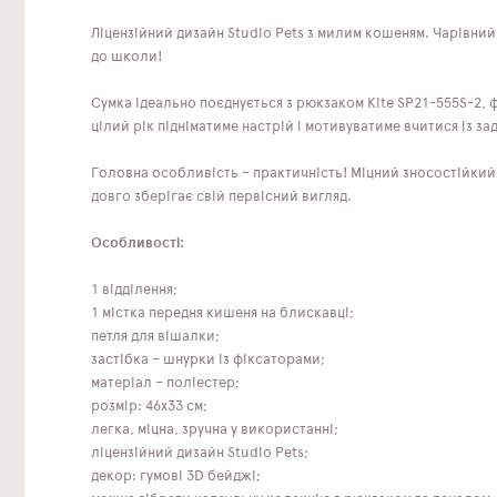
Ліцензійний дизайн Studio Pets з милим кошеням. Чарівний 
до школи!
Сумка ідеально поєднується з рюкзаком Kite SP21-555S-2, 
цілий рік підніматиме настрій і мотивуватиме вчитися із з
Головна особливість – практичність! Міцний зносостійкий
довго зберігає свій первісний вигляд.
Особливості:
1 відділення;
1 містка передня кишеня на блискавці;
петля для вішалки;
застібка – шнурки із фіксаторами;
матеріал – поліестер;
розмір: 46x33 см;
легка, міцна, зручна у використанні;
ліцензійний дизайн Studio Pets;
декор: гумові 3D бейджі;