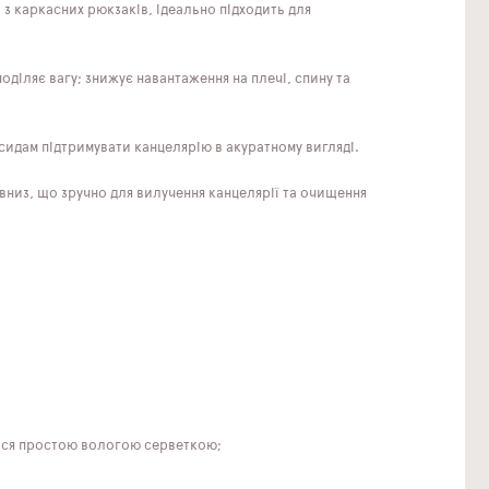
з каркасних рюкзаків, ідеально підходить для
діляє вагу; знижує навантаження на плечі, спину та
идам підтримувати канцелярію в акуратному вигляді.
низ, що зручно для вилучення канцелярії та очищення
ться простою вологою серветкою;