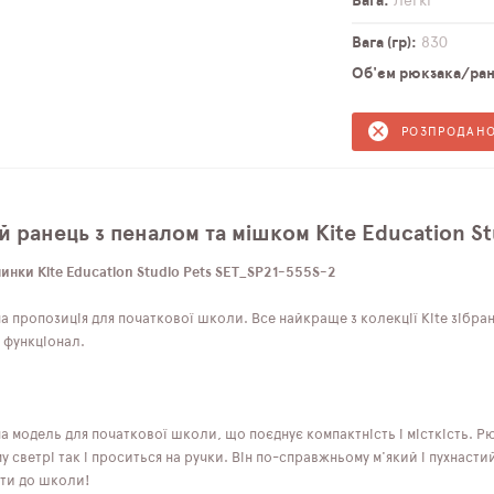
Вага
Легкі
Вага (гр)
830
Об'єм рюкзака/ранц
РОЗПРОДАН
 ранець з пеналом та мішком Kite Education S
нки Kite Education Studio Pets SET_SP21-555S-2
на пропозиція для початкової школи. Все найкраще з колекції Kite зібр
 функціонал.
а модель для початкової школи, що поєднує компактність і місткість. Р
му светрі так і проситься на ручки. Він по-справжньому м'який і пухнас
ити до школи!