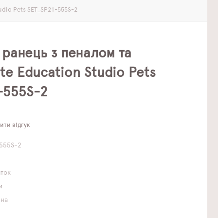
udio Pets SET_SP21-555S-2
ранець з пеналом та
te Education Studio Pets
-555S-2
ти відгук
555S-2
аток
и
чна