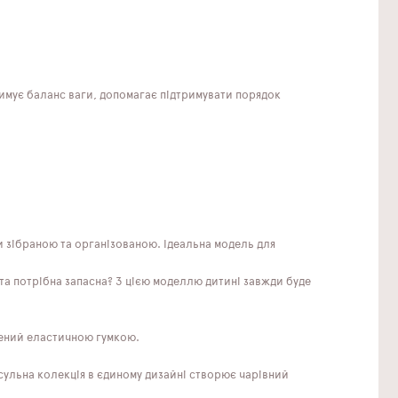
тримує баланс ваги, допомагає підтримувати порядок
и зібраною та організованою. Ідеальна модель для
 та потрібна запасна? З цією моделлю дитині завжди буде
плений еластичною гумкою.
псульна колекція в єдиному дизайні створює чарівний