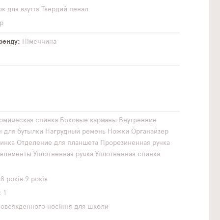
к для взуття
Твердий пенал
р
бренду
Німеччина
омическая спинка
Боковые карманы
Внутренние
н для бутылки
Нагрудный ремень
Ножки
Органайзер
инка
Отделение для планшета
Прорезиненная ручка
элементы
Уплотненная ручка
Уплотненная спинка
8 років
9 років
1
повсякденного носіння
для школи