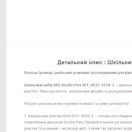
Детальний опис : Шкільний
Рюкзак (ранець) шкільний рожевий ортопедичний для дівчи
Шкільний набір Kite Studio Pets SET_SP21-555S-2
– ідеаль
взуття». Люксова якість, унікальний дизайн та розширений
Разом з рюкзаком ви отримуєте пенал та сумку для взуття!
1. Каркасний рюкзак Kite SP21-555S-2 – топова ортопедичн
ліцензійним декором Studio Pets.Чарівне кошеня у в'язано
рюкзак із кошеням – аксесуар мрії, з яким так здорово ход