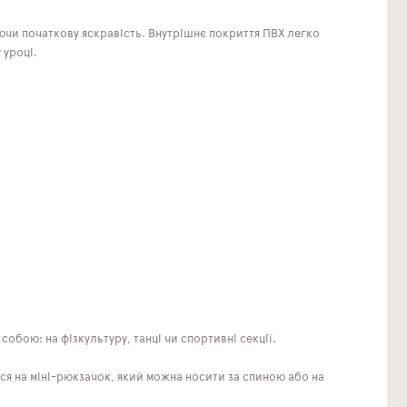
аючи початкову яскравість. Внутрішнє покриття ПВХ легко
 уроці.
 собою: на фізкультуру, танці чи спортивні секції.
ся на міні-рюкзачок, який можна носити за спиною або на