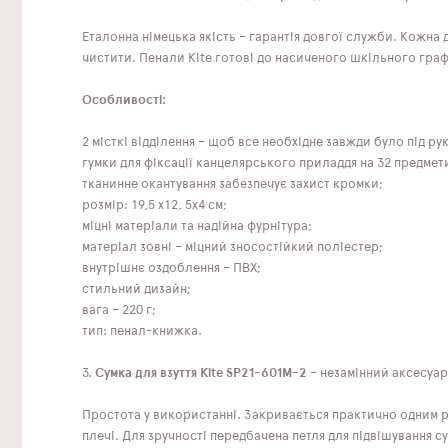
Еталонна німецька якість – гарантія довгої служби. Кожна
чистити. Пенали Kite готові до насиченого шкільного граф
Особливості:
2 місткі відділення – щоб все необхідне завжди було під ру
гумки для фіксації канцелярського приладдя на 32 предмети
тканинне окантування забезпечує захист кромки;
розмір: 19,5 x12, 5x4 см;
міцні матеріали та надійна фурнітура;
матеріал зовні – міцний зносостійкий поліестер;
внутрішнє оздоблення – ПВХ;
стильний дизайн;
вага – 220 г;
тип: пенал-книжка.
3.
Сумка для взуття Kite SP21-601M-2
– незамінний аксесуар 
Простота у використанні. Закривається практично одним р
плечі. Для зручності передбачена петля для підвішування су