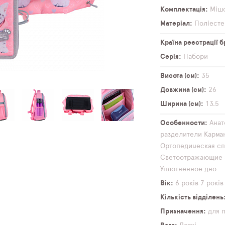
Комплектація
Мішо
Матеріал
Поліесте
Країна реєстрації 
Серія
Набори
Висота (см)
35
Довжина (см)
26
Ширина (см)
13,5
Особенности
Анат
разделители
Карма
Ортопедическая сп
Светоотражающие 
Уплотненное дно
Вік
6 років
7 років
Кількість відділень
Призначення
для 