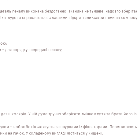
 деталь пеналу виконана бездоганно. Тканина не тьмяніє, надовго зберіг
іка, чудово справляються з частими відкриттями-закриттями на кожному
кою;
 – для порядку всередині пеналу;
для школярів. У ній дуже зручно зберігати змінне взуття та брати його із
ухом – з обох боків затягується шнурками із фіксаторами. Перетворюєть
мки на гачок. У складеному вигляді міститься у кишені.