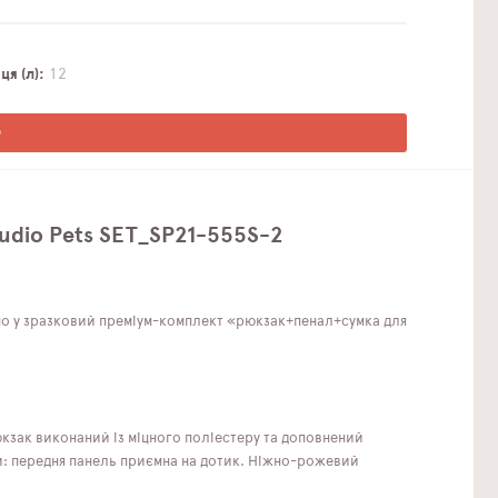
я (л)
12
О
tudio Pets SET_SP21-555S-2
ано у зразковий преміум-комплект «рюкзак+пенал+сумка для
юкзак виконаний із міцного поліестеру та доповнений
тий: передня панель приємна на дотик. Ніжно-рожевий