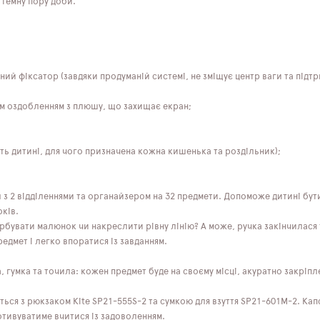
у темну пору доби.
ний фіксатор (завдяки продуманій системі, не зміщує центр ваги та під
ім оздобленням з плюшу, що захищає екран;
ють дитині, для чого призначена кожна кишенька та роздільник);
 з 2 відділеннями та органайзером на 32 предмети. Допоможе дитині бут
оків.
арбувати малюнок чи накреслити рівну лінію? А може, ручка закінчилася
едмет і легко впоратися із завданням.
ка, гумка та точила: кожен предмет буде на своєму місці, акуратно закрі
ється з рюкзаком Kite SP21-555S-2 та сумкою для взуття SP21-601M-2. Ка
отивуватиме вчитися із задоволенням.