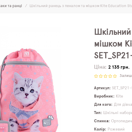
аки та ранці
Шкільний ранець з пеналом та мішком Kite Education St
Шкільний 
мішком Ki
SET_SP21
Ціна:
2 135 грн.
Залиши
Артикул
SET_SP21-
Виробник
Kite
Для кого
Для дівч
Тип
Шкільні набор
Спинка
Ортопеди
Колір
Рожевий