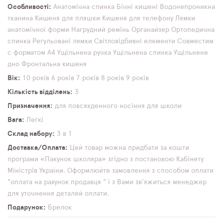
Особливості
Анатомічна спинка
Бічні кишені
Водонепроникна
тканина
Кишеня для пляшки
Кишеня для телефону
Лямки
анатомічної форми
Нагрудний ремінь
Органайзер
Ортопедична
спинка
Регульовані лямки
Світловідбивні елементи
Совместим
с форматом А4
Ущільнена ручка
Ущільнена спинка
Ущільнене
дно
Фронтальна кишеня
Вік
10 років
6 років
7 років
8 років
9 років
Кількість відділень
3
Призначення
для повсякденного носіння
для школи
Вага
Легкі
Склад набору
3 в 1
Доставка/Оплата
Цей товар можна придбати за кошти
програми «Пакунок школяра» згідно з постановою Кабінету
Міністрів України. Оформлюйте замовлення з способом оплати
"оплата на рахунок продавця " і з Вами зв'яжиться менеджер
для уточнення деталей оплати.
Подарунок
Брелок