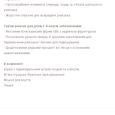
• Світловідбивні елементи спереду, ззаду та з боків шкільного
рюкзака
• Жорстке опускне дно всередині рюкзака
Також рюкзак для дітей 1-4 класів забезпечений:
• Якісними блискавками фірми SBS з надійною фурнітурою
• Посиленою ручкою зверху зі зручним захопленням для
перенесення рюкзака і петлею для підвішування
• Додатковими рядками прошиті всі місця з основними
навантаженнями.
В комплекті:
Бірка з індивідуальним штрих-кодом та описом.
М'яка іграшка-брелокк (для дівчинки)
Мішок для взуття
Пенал