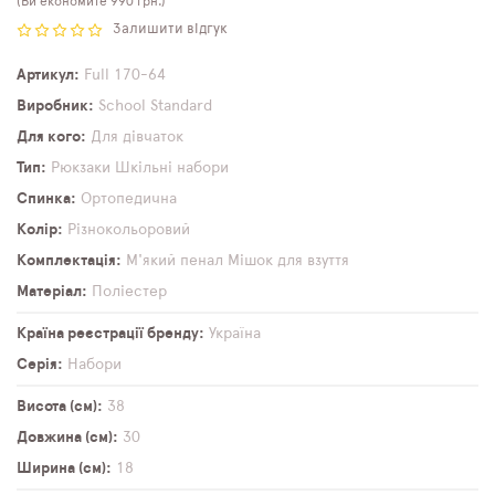
(Ви економите 990 грн.)
Залишити відгук
Артикул
Full 170-64
Виробник
School Standard
Для кого
Для дівчаток
Тип
Рюкзаки
Шкільні набори
Спинка
Ортопедична
Колір
Різнокольоровий
Комплектація
М'який пенал
Мішок для взуття
Матеріал
Поліестер
Країна реєстрації бренду
Україна
Серія
Набори
Висота (см)
38
Довжина (см)
30
Ширина (см)
18