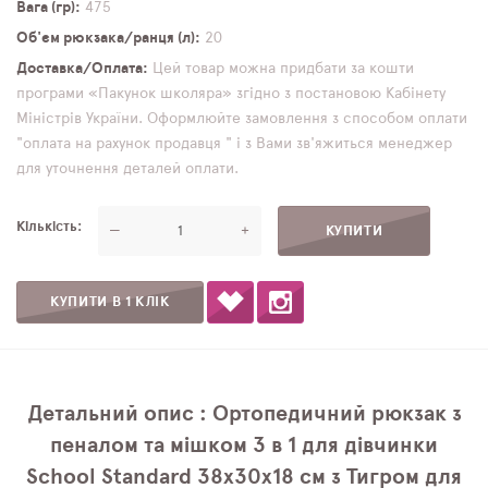
Вага (гр)
475
Об'єм рюкзака/ранця (л)
20
Доставка/Оплата
Цей товар можна придбати за кошти
програми «Пакунок школяра» згідно з постановою Кабінету
Міністрів України. Оформлюйте замовлення з способом оплати
"оплата на рахунок продавця " і з Вами зв'яжиться менеджер
для уточнення деталей оплати.
Кількість
—
+
КУПИТИ В 1 КЛІК
Детальний опис : Ортопедичний рюкзак з
пеналом та мішком 3 в 1 для дівчинки
School Standard 38х30х18 см з Тигром для