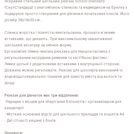
Яскравий стильний шкільний рюкзак School Standard
(СкулСтандард) з анатомічною спинкою та ведмедиком на брелку у
подарунок просто створений для дівчинки початкових класів. Його
розмір 38х18х30 см .
Спинка жорстка і повністю вентильована, прошита м'якими
вставками, що дихають. При максимальному навантаженні
шкільний аксесуар не змінює форму.
Ергономічні лямки-маєчка рюкзака для першокласника з
регульованим нагрудним ременем та застібкою фастекс.
Лямки щільні з додатковими вставками з внутрішньої сторони.
Довжину можна регулювати. Рюкзак для школярів виконаний із
водовідштовхувальної тканини для захисту вмісту від вологи та
дощу.
Рюкзак для дівчаток має три відділення:
•Переднє з місцем для зберігання блокнотів і органайзером для
канцелярії
• Місткий основний відсік для шкільного приладдя та зошитів А4
• Дві сітчасті кишені з боків
Переваги: