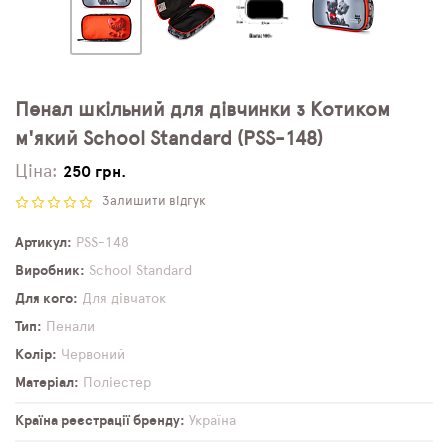
Пенал шкільний для дівчинки з Котиком
м'який School Standard (PSS-148)
Ціна:
250 грн.
Залишити відгук
Артикул
PSS-148
Виробник
School Standard
Для кого
Для дівчаток
Тип
Пенали
Колір
Червоний
Матеріал
Поліестер
Країна реєстрації бренду
Україна