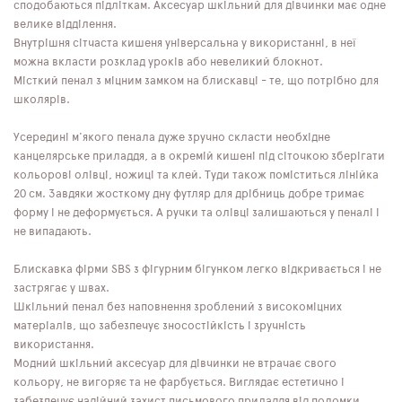
сподобаються підліткам. Аксесуар шкільний для дівчинки має одне
велике відділення.
Внутрішня сітчаста кишеня універсальна у використанні, в неї
можна вкласти розклад уроків або невеликий блокнот.
Місткий пенал з міцним замком на блискавці - те, що потрібно для
школярів.
Усередині м'якого пенала дуже зручно скласти необхідне
канцелярське приладдя, а в окремій кишені під сіточкою зберігати
кольорові олівці, ножиці та клей. Туди також поміститься лінійка
20 см. Завдяки жосткому дну футляр для дрібниць добре тримає
форму і не деформується. А ручки та олівці залишаються у пеналі і
не випадають.
Блискавка фірми SBS з фігурним бігунком легко відкривається і не
застрягає у швах.
Шкільний пенал без наповнення зроблений з високоміцних
матеріалів, що забезпечує зносостійкість і зручність
використання.
Модний шкільний аксесуар для дівчинки не втрачає свого
кольору, не вигоряє та не фарбується. Виглядає естетично і
забезпечує надійний захист письмового приладдя від поломки.