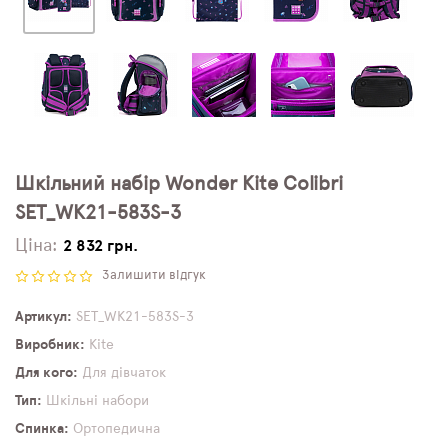
Шкільний набір Wonder Kite Colibri
SET_WK21-583S-3
Ціна:
2 832 грн.
Залишити відгук
Артикул
SET_WK21-583S-3
Виробник
Kite
Для кого
Для дівчаток
Тип
Шкільні набори
Спинка
Ортопедична