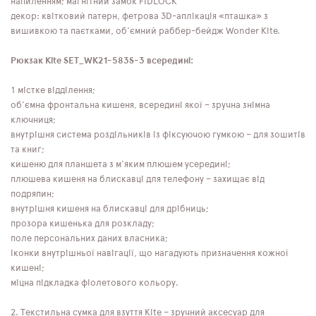
напиленням; магнітний замок FIDLOCK
декор: квітковий патерн, фетрова 3D-аплікація «пташка» з
вишивкою та паєтками, об'ємний раббер-бейдж Wonder Kite.
Рюкзак Kite SET_WK21-583S-3 всередині:
1 містке відділення;
об'ємна фронтальна кишеня, всередині якої – зручна знімна
ключниця;
внутрішня система роздільників із фіксуючою гумкою – для зошитів
та книг;
кишеню для планшета з м'яким плюшем усередині;
плюшева кишеня на блискавці для телефону – захищає від
подряпин;
внутрішня кишеня на блискавці для дрібниць;
прозора кишенька для розкладу;
поле персональних даних власника;
іконки внутрішньої навігації, що нагадують призначення кожної
кишені;
міцна підкладка фіолетового кольору.
2. Текстильна сумка для взуття Kite – зручний аксесуар для