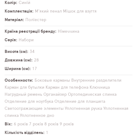
Колір
Синій
Комплектація
М'який пенал
Мішок для взуття
Матеріал
Поліестер
Країна реєстрації бренду
Німеччина
Серія
Набори
Висота (см)
34
Довжина (см)
28
Ширина (см)
17
Особенности
Боковые карманы
Внутренние разделители
Карман для бутылки
Карман для телефона
Ключница
Нагрудный ремень
Органайзер
Ортопедическая спинка
Отделение для ноутбука
Отделение для планшета
Светоотражающие элементы
Уплотненная ручка
Уплотненная
спинка
Уплотненное дно
Вік
6 років
7 років
8 років
9 років
Кількість відділень
1