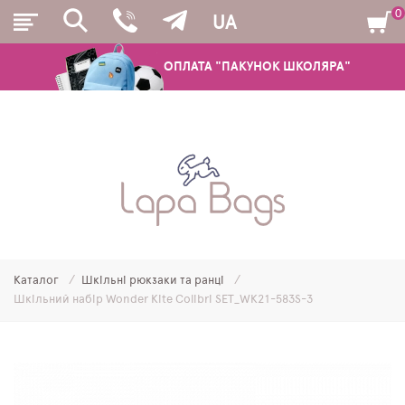
0
UA
ОПЛАТА "ПАКУНОК ШКОЛЯРА"
РЮКЗАКИ
ШКІЛЬНІ РЮКЗАКИ ТА РАНЦІ
ПІДЛІТКОВІ РЮКЗАКИ
Каталог
Шкільні рюкзаки та ранці
МОЛОДІЖНІ РЮКЗАКИ
Шкільний набір Wonder Kite Colibri SET_WK21-583S-3
ПЕНАЛИ
МІШКИ ДЛЯ ВЗУТТЯ