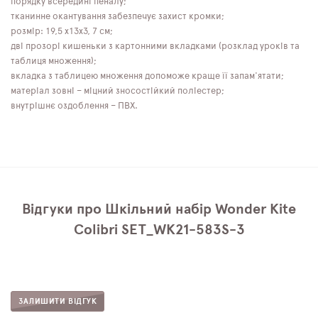
порядку всередині пеналу;
тканинне окантування забезпечує захист кромки;
розмір: 19,5 x13x3, 7 см;
дві прозорі кишеньки з картонними вкладками (розклад уроків та
таблиця множення);
вкладка з таблицею множення допоможе краще її запам'ятати;
матеріал зовні – міцний зносостійкий поліестер;
внутрішнє оздоблення – ПВХ.
Відгуки про Шкільний набір Wonder Kite
Colibri SET_WK21-583S-3
ЗАЛИШИТИ ВІДГУК