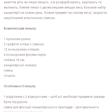
заняттях діти не лише пишуть, а й розфарбовують, вирізують та
малюють. Ємний пенал з двома вирами вміщує весь базовий набір
канцелярії на кожен день. Кожен предмет на своєму місці, акуратно
закріплений еластичною гумкою.
Комплектація пеналу:
1 кулькова ручка;
2 графітні олівці з гумкою;
12 кольорових олівців;
6 кольорових фломастерів;
лінійка 15 см;
канцелярські ножиці;
гумка;
точила.
Особливості пеналу:
1 відділення з 2 відворотами – щоб усі необхідні предмети завжди
були під рукою;
гумки для фіксації канцелярського приладдя – для ідеального