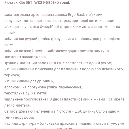
Рюкзак Kite SET_WK21-583S-3 зовні:
запатентована ортопедична спинка Ergo Back з м'якими
подушечками, що дихають, повторює природні вигини спини;
м'які дихаючі лямки S-подібної форми знижують навантаження на
плечі;
знімний нагрудний ремінь фіксує лямки та рівномірно розподіляє
вагу;
знімний поясний ремінь забезпечує додаткову підтримку та
зниження навантаження;
зручний магнітний замок FIDLOCK застібається одним рухом;
2 бічні кишені на блискавці для пляшечки з водою або невеликого
термоса;
2 бічні кишені для дрібниць;
ергономічна прогумова ручка-перенесення;
текстильна ручка-петля;
ущільнене прогумоване PU дно із пластиковими ніжками – стійке та
легко миється;
світловідбиваючі елементи з 4 сторін – щоб дитину було видно у
темну пору доби;
надійна фурнітура - блискавки працюють плавно, кулери з гумовим