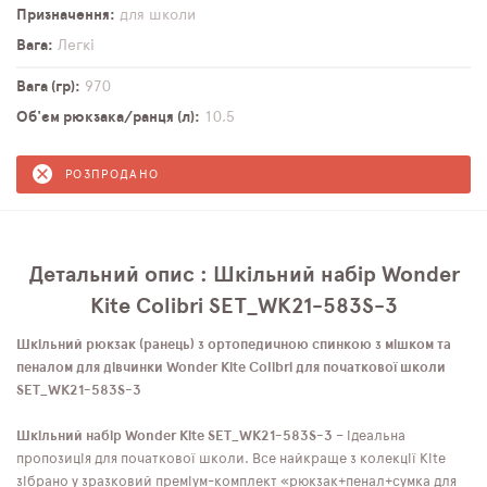
Призначення
для школи
Вага
Легкі
Вага (гр)
970
Об'єм рюкзака/ранця (л)
10,5
РОЗПРОДАНО
Детальний опис : Шкільний набір Wonder
Kite Colibri SET_WK21-583S-3
Шкільний рюкзак (ранець) з ортопедичною спинкою з мішком та
пеналом для дівчинки Wonder Kite Colibri для початкової школи
SET_WK21-583S-3
Шкільний набір Wonder Kite SET_WK21-583S-3
– ідеальна
пропозиція для початкової школи. Все найкраще з колекції Kite
зібрано у зразковий преміум-комплект «рюкзак+пенал+сумка для