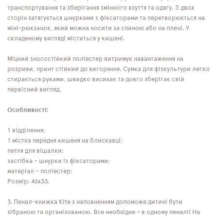
транспортування та зберігання змінного взуття та одягу. З двох
сторін затягується шнурками з фіксаторами та перетворюється на
міні-рюкзачок, який можна носити за спиною або на плечі. У
складеному вигляді міститься у кишені.
Міцний зносостійкий поліестер витримує навантаження на
розриви, принт стійкий до вигоряння. Сумка для фізкультури легко
стирається руками, швидко висихає та довго зберігає свій
первісний вигляд.
Особливості:
1 відділення;
1 містка передня кишеня на блискавці;
петля для вішалки;
застібка – шнурки із фіксаторами;
матеріал – поліестер;
Розмір: 46x33.
3. Пенал-книжка Kite з наповненням допоможе дитині бути
зібраною та організованою. Все необхідне – в одному пеналі! На