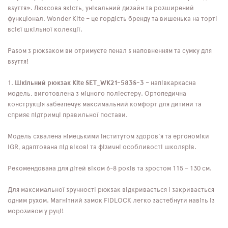
взуття». Люксова якість, унікальний дизайн та розширений
функціонал. Wonder Kite – це гордість бренду та вишенька на торті
всієї шкільної колекції.
Разом з рюкзаком ви отримуєте пенал з наповненням та сумку для
взуття!
1.
Шкільний рюкзак Kite SET_WK21-583S-3
– напівкаркасна
модель, виготовлена ​​з міцного поліестеру. Ортопедична
конструкція забезпечує максимальний комфорт для дитини та
сприяє підтримці правильної постави.
Модель схвалена німецькими інститутом здоров'я та ергономіки
IGR, адаптована під вікові та фізичні особливості школярів.
Рекомендована для дітей віком 6-8 років та зростом 115 – 130 см.
Для максимальної зручності рюкзак відкривається і закривається
одним рухом. Магнітний замок FIDLOCK легко застебнути навіть із
морозивом у руці!