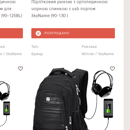
едичною
Підлітковий рюкзак з ортопедичною
чорною спинкою з usb портом
 SkyName (90-125BL)
SkyName (90-130 )
РОЗПРОДАНО
аки
Тип:
Рюкзаки
r / SkyName
Бренд:
Winner / SkyName