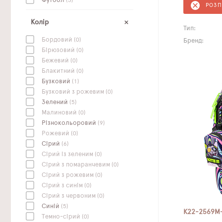
Футбол
(3)
РОЗ
Колір
Тип:
Бордовий
(0)
Бренд:
Бірюзовий
(0)
Бежевий
(0)
Блакитний
(0)
Бузковий
(1)
Бузковий з рожевим
(0)
Зелений
(5)
Малиновий
(0)
Різнокольоровий
(9)
Рожевий
(0)
Сірий
(6)
Сірий із зеленим
(0)
Сірий з помаранчевим
(0)
Сірий з рожевим
(0)
Сірий з синім
(0)
Сірий з червоним
(0)
Синій
(5)
K22-2569M
Темно-сірий
(0)