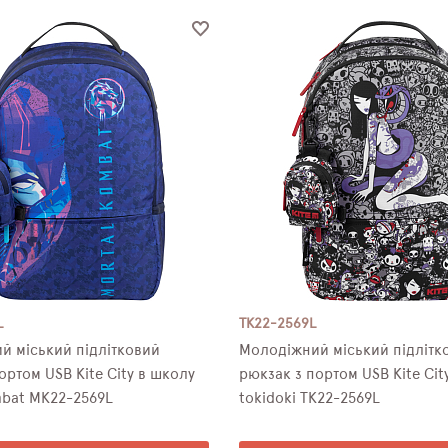
L
TK22-2569L
й міський підлітковий
Молодіжний міський підлітк
B Kite City в школу
рюкзак з портом USB Kite City в школу
mbat MK22-2569L
tokidoki TK22-2569L