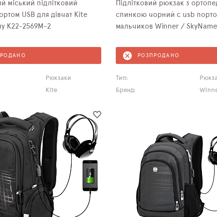
й міський підлітковий
Підлітковий рюкзак з ортоп
ортом USB для дівчат Kite
спинкою чорний с usb портом для
лу K22-2569M-2
мальчиков Winner /
ПРОДАНО
РОЗПРОДАНО
Рюкзаки
Тип:
Рюкз
Kite
Бренд:
Winne