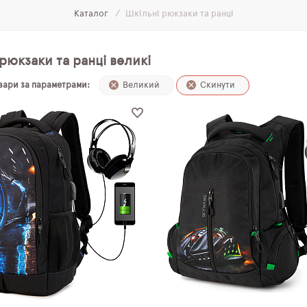
Каталог
Шкільні рюкзаки та ранці
рюкзаки та ранці великі
овари за параметрами:
Великий
Скинути