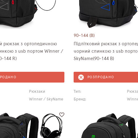
90-144 (B)
ий рюкзак з ортопедичною
Підлітковий рюкзак з ортоп
нкою з usb портом Winner /
чорний спинкою з usb портом
-144 R)
SkyName(90-144 B)
ПРОДАНО
РОЗПРОДАНО
Рюкзаки
Тип:
Рюкз
Winner / SkyName
Бренд:
Winne