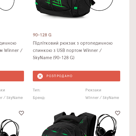
90-128 G
едичною
Підлітковий рюкзак з ортопедичною
 Winner /
спинкою з USB портом Winner /
SkyName (90-128 G)
РОЗПРОДАНО
аки
Тип:
Рюкзаки
r / SkyName
Бренд:
Winner / SkyName