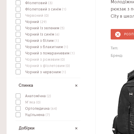
Молодіжни
Фіолетовий
(3)
рюкзак з п
Фіолетовий з синім
(1)
Червоний
(0)
City в шко
Чорний
(29)
Чорний із зеленим
(5)
Чорний із синім
(6)
РОЗ
Чорний з білим
(1)
Чорний з блакитним
(1)
Тип:
Чорний з помаранчевим
(1)
Бренд:
Чорний з рожевим
(0)
Чорний з фіолетовим
(0)
Чорний з червоним
(1)
Спинка
Анатомічна
(2)
М'яка
(0)
Ортопедична
(64)
Ущільнена
(7)
Добірки