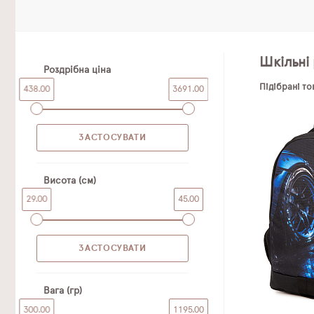
Шкільні 
Роздрібна ціна
Підібрані т
438.00
3691.00
Висота (см)
29.00
45.00
Вага (гр)
300.00
1195.00