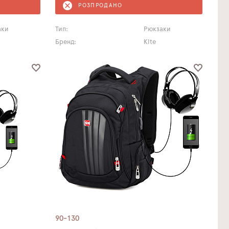
РОЗПРОДАНО
аки
Тип:
Рюкзаки
Бренд:
Kite
90-130