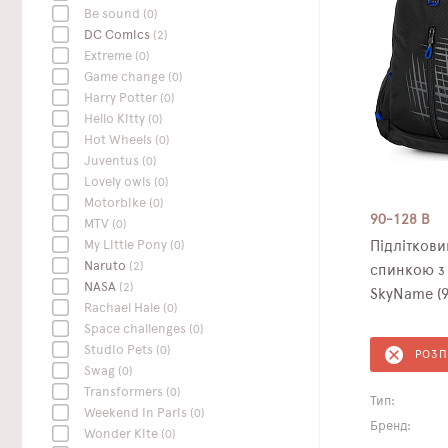
Be sound
(0)
DC Сomics
(2)
Extreme
(0)
Game change
(0)
Harry Potter
(0)
Hello Kitty
(0)
Hot Wheels
(0)
Juventus
(0)
Lovely owls
(0)
Motorbike
(0)
90-128 B
MTV
(0)
My Little Pony
(0)
Підлітков
Naruto
(2)
спинкою з 
NASA
(2)
SkyName (9
Rachael Hale
(0)
Space challenges
(0)
Studio Pets
(0)
РОЗ
Swag
(0)
Transformers
(0)
Тип:
Weekend In Paris
(0)
Бренд:
Wonder Kite
(0)