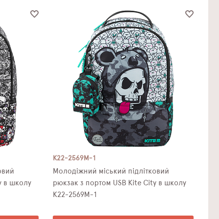
K22-2569M-1
овий
Молодіжний міський підлітковий
рюкзак з портом USB Kite City в школу
K22-2569M-1