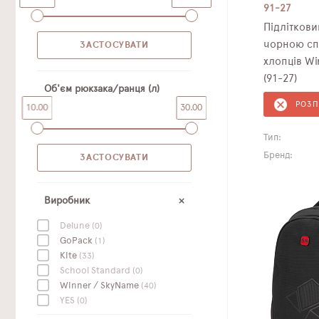
91-27
Підлітков
чорною сп
хлопців Wi
(91-27)
Об'єм рюкзака/ранця (л)
РОЗ
10.00
30.00
Тип:
Бренд:
Виробник
Delune
(0)
GoPack
(1)
Kite
(33)
School Standard
(0)
Winner / SkyName
(40)
YES
(0)