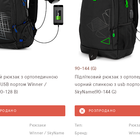
90-144 (G)
ий рюкзак з ортопедичною
Підлітковий рюкзак з ортоп
USB портом Winner /
чорний спинкою з usb портом
0-128 B)
SkyName(90-144 G)
ПРОДАНО
РОЗПРОДАНО
Рюкзаки
Тип:
Рюкз
Winner / SkyName
Бренд:
Winne