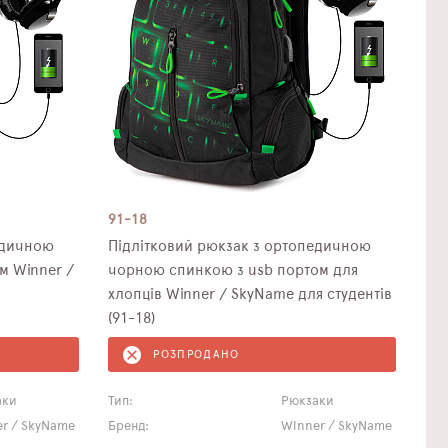
91-18
едичною
Підлітковий рюкзак з ортопедичною
 Winner /
чорною спинкою з usb портом для
хлопців Winner / SkyName для студентів
(91-18)
РОЗПРОДАНО
аки
Тип:
Рюкзаки
r / SkyName
Бренд:
Winner / SkyName