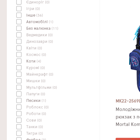
Єдиноріг
(0)
Ігри
(0)
Інше
(36)
Автомобілі
(1)
Без малюнка
(11)
Ведмедики
(0)
Динозаври
(0)
Квіти
(0)
Космос
(0)
Коти
(4)
Куромі
(0)
Майнкрафт
(0)
Мишки
(0)
Мультфільми
(0)
Папуги
(0)
Песики
(1)
MK22-2569
Роблокс
(0)
Молодіжни
Роботи
(0)
рюкзак з портом US
Сови
(0)
Mortal Ko
Танки
(0)
Тигри
(0)