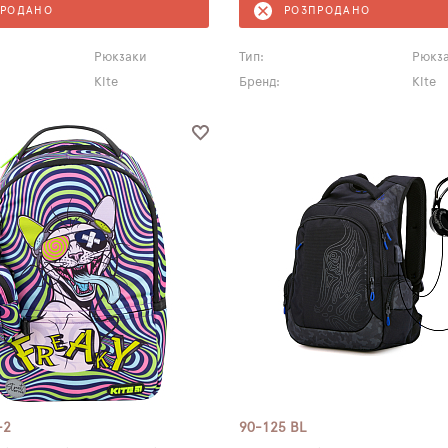
ПРОДАНО
РОЗПРОДАНО
Рюкзаки
Тип:
Рюкз
Kite
Бренд:
Kite
-2
90-125 BL