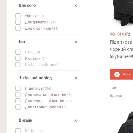
Для кого
Унісекс
(9)
Для дівчаток
(21)
Для хлопчиків
(44)
90-144 (R)
Тип
Підлітков
чорний спи
Ранці
(0)
SkyName(90
Рюкзаки
(74)
Шкільні набори
(0)
РОЗ
Шкільний період
Тип:
Підліткові
(56)
Для початкової школи
(3)
Бренд:
Для середньої школи
(70)
Для старшої школи
(73)
Дизайн
Barbie
(0)