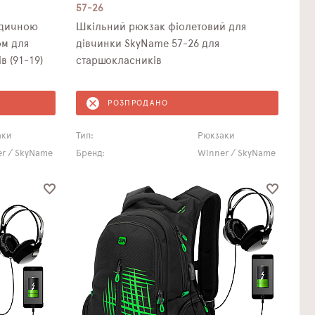
57-26
едичною
Шкільний рюкзак фіолетовий для
ом для
дівчинки SkyNamе 57-26 для
в (91-19)
старшокласників
РОЗПРОДАНО
аки
Тип:
Рюкзаки
r / SkyName
Бренд:
Winner / SkyName