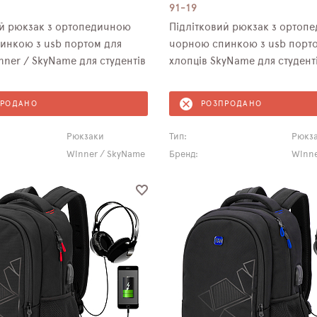
91-19
ий рюкзак з ортопедичною
Підлітковий рюкзак з ортоп
инкою з usb портом для
чорною спинкою з usb порт
nner / SkyName для студентів
хлопців SkyName для студенті
ПРОДАНО
РОЗПРОДАНО
Рюкзаки
Тип:
Рюкз
Winner / SkyName
Бренд:
Winne