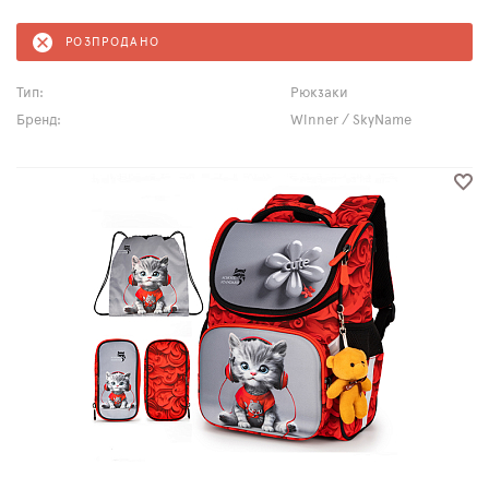
РОЗПРОДАНО
Тип:
Рюкзаки
Бренд:
Winner / SkyName