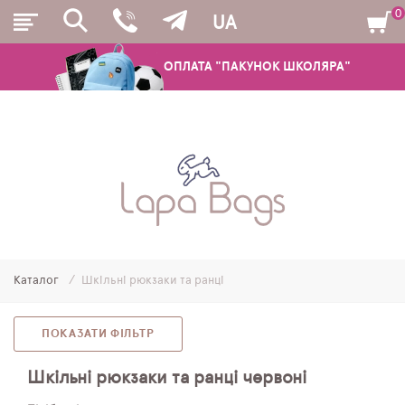
0
UA
ОПЛАТА "ПАКУНОК ШКОЛЯРА"
РЮКЗАКИ
ШКІЛЬНІ РЮКЗАКИ ТА РАНЦІ
ПІДЛІТКОВІ РЮКЗАКИ
Каталог
Шкільні рюкзаки та ранці
МОЛОДІЖНІ РЮКЗАКИ
ПЕНАЛИ
ПОКАЗАТИ ФІЛЬТР
МІШКИ ДЛЯ ВЗУТТЯ
Шкільні рюкзаки та ранці червоні