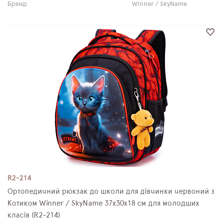
Бренд:
Winner / SkyName
R2-214
Ортопедичний рюкзак до школи для дівчинки червоний з
Котиком Winner / SkyName 37х30х18 см для молодших
класів (R2-214)