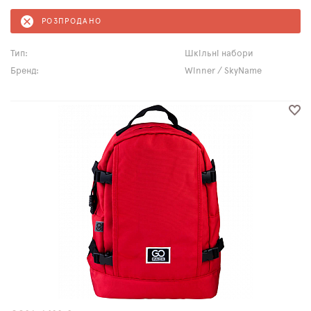
РОЗПРОДАНО
Тип:
Шкільні набори
Бренд:
Winner / SkyName