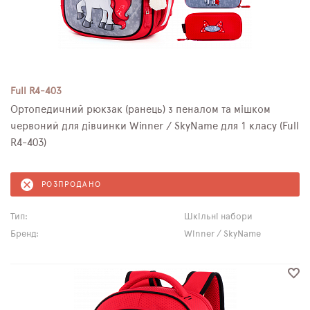
Full R4-403
Ортопедичний рюкзак (ранець) з пеналом та мішком
червоний для дівчинки Winner / SkyName для 1 класу (Full
R4-403)
РОЗПРОДАНО
Тип:
Шкільні набори
Бренд:
Winner / SkyName