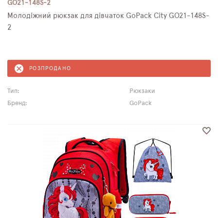
GO21-148S-2
Молодіжний рюкзак для дівчаток GoPack City GO21-148S-
2
РОЗПРОДАНО
Тип:
Рюкзаки
Бренд:
GoPack