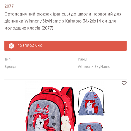
2077
Ортопедичний рюкзак (ранець) до школи червоний для
дівчинки Winner /SkyName з Квіткою 34х26х14 см для
молодших класів (2077)
РОЗПРОДАНО
Тип:
Ранці
Бренд:
Winner / SkyName