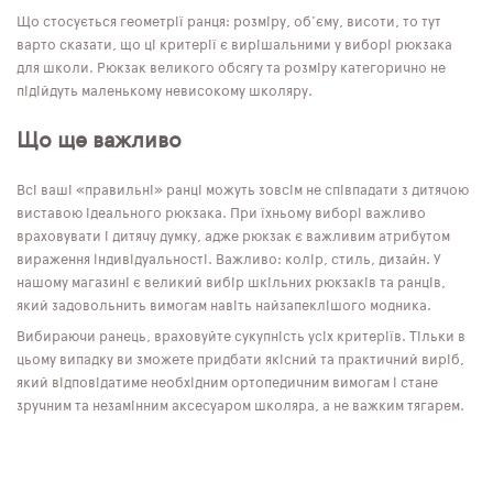
Що стосується геометрії ранця: розміру, об'єму, висоти, то тут
варто сказати, що ці критерії є вирішальними у виборі рюкзака
для школи. Рюкзак великого обсягу та розміру категорично не
підійдуть маленькому невисокому школяру.
Що ще важливо
Всі ваші «правильні» ранці можуть зовсім не співпадати з дитячою
виставою ідеального рюкзака. При їхньому виборі важливо
враховувати і дитячу думку, адже рюкзак є важливим атрибутом
вираження індивідуальності. Важливо: колір, стиль, дизайн. У
нашому магазині є великий вибір шкільних рюкзаків та ранців,
який задовольнить вимогам навіть найзапеклішого модника.
Вибираючи ранець, враховуйте сукупність усіх критеріїв. Тільки в
цьому випадку ви зможете придбати якісний та практичний виріб,
який відповідатиме необхідним ортопедичним вимогам і стане
зручним та незамінним аксесуаром школяра, а не важким тягарем.