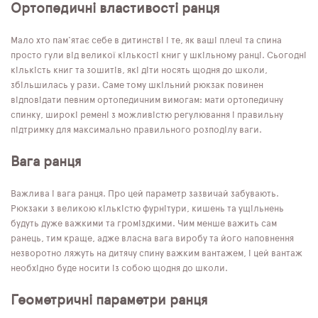
Ортопедичні властивості ранця
Мало хто пам'ятає себе в дитинстві і те, як ваші плечі та спина
просто гули від великої кількості книг у шкільному ранці. Сьогодні
кількість книг та зошитів, які діти носять щодня до школи,
збільшилась у рази. Саме тому шкільний рюкзак повинен
відповідати певним ортопедичним вимогам: мати ортопедичну
спинку, широкі ремені з можливістю регулювання і правильну
підтримку для максимально правильного розподілу ваги.
Вага ранця
Важлива і вага ранця. Про цей параметр зазвичай забувають.
Рюкзаки з великою кількістю фурнітури, кишень та ущільнень
будуть дуже важкими та громіздкими. Чим менше важить сам
ранець, тим краще, адже власна вага виробу та його наповнення
незворотно ляжуть на дитячу спину важким вантажем, і цей вантаж
необхідно буде носити із собою щодня до школи.
Геометричні параметри ранця