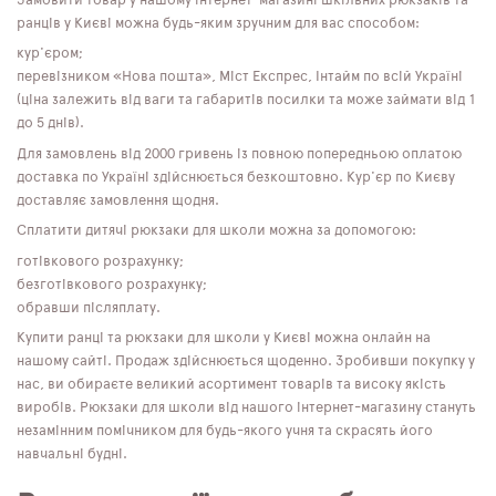
Замовити товар у нашому інтернет-магазині шкільних рюкзаків та
ранців у Києві можна будь-яким зручним для вас способом:
кур'єром;
перевізником «Нова пошта», Міст Експрес, Інтайм по всій Україні
(ціна залежить від ваги та габаритів посилки та може займати від 1
до 5 днів).
Для замовлень від 2000 гривень із повною попередньою оплатою
доставка по Україні здійснюється безкоштовно. Кур'єр по Києву
доставляє замовлення щодня.
Сплатити дитячі рюкзаки для школи можна за допомогою:
готівкового розрахунку;
безготівкового розрахунку;
обравши післяплату.
Купити ранці та рюкзаки для школи у Києві можна онлайн на
нашому сайті. Продаж здійснюється щоденно. Зробивши покупку у
нас, ви обираєте великий асортимент товарів та високу якість
виробів. Рюкзаки для школи від нашого інтернет-магазину стануть
незамінним помічником для будь-якого учня та скрасять його
навчальні будні.