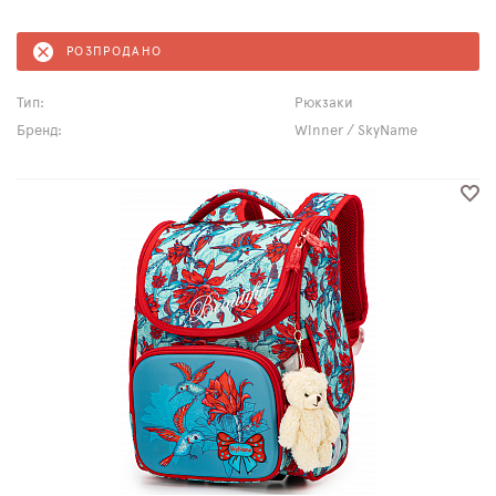
РОЗПРОДАНО
Тип:
Рюкзаки
Бренд:
Winner / SkyName