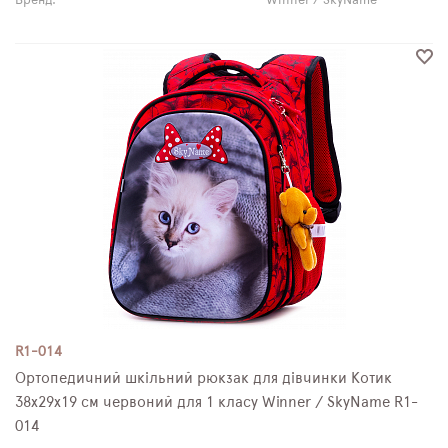
Бренд:
Winner / SkyName
R1-014
Ортопедичний шкільний рюкзак для дівчинки Котик
38х29х19 см червоний для 1 класу Winner / SkyName R1-
014