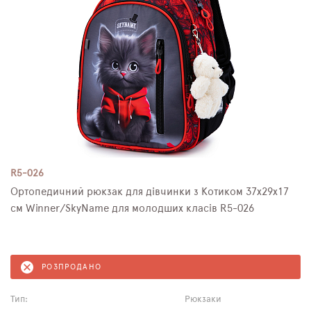
R5-026
Ортопедичний рюкзак для дівчинки з Котиком 37х29х17
см Winner/SkyName для молодших класів R5-026
РОЗПРОДАНО
Тип:
Рюкзаки