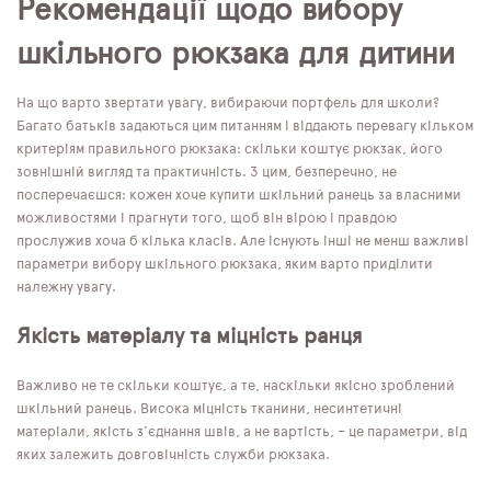
Рекомендації щодо вибору
шкільного рюкзака для дитини
На що варто звертати увагу, вибираючи портфель для школи?
Багато батьків задаються цим питанням і віддають перевагу кільком
критеріям правильного рюкзака: скільки коштує рюкзак, його
зовнішній вигляд та практичність. З цим, безперечно, не
посперечаєшся: кожен хоче купити шкільний ранець за власними
можливостями і прагнути того, щоб він вірою і правдою
прослужив хоча б кілька класів. Але існують інші не менш важливі
параметри вибору шкільного рюкзака, яким варто приділити
належну увагу.
Якість матеріалу та міцність ранця
Важливо не те скільки коштує, а те, наскільки якісно зроблений
шкільний ранець. Висока міцність тканини, несинтетичні
матеріали, якість з'єднання швів, а не вартість, – це параметри, від
яких залежить довговічність служби рюкзака.