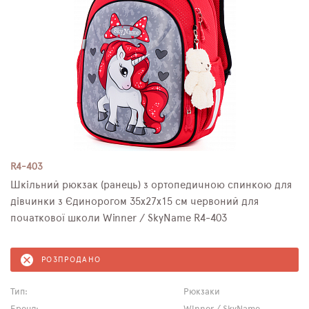
R4-403
Шкільний рюкзак (ранець) з ортопедичною спинкою для
дівчинки з Єдинорогом 35х27х15 см червоний для
початкової школи Winner / SkyName R4-403
РОЗПРОДАНО
Тип:
Рюкзаки