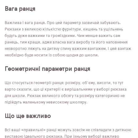
Вага ранця
Важлива і вага ранця. Про цей параметр зазвичай забувають.
Рюкзаки з великою кількістю фурнітури, кишень та ущільнень
будуть дуже важкими та громіздкими. Чим менше важить сам
ранець, тим краще, адже власна вага виробу та його наповнення
незворотно ляжуть на дитячу спину важким вантажем, і цей вантаж
необхідно буде носити із собою щодня до школи.
Геометричні параметри ранця
Що стосується геометрії ранця: розміру, об'єму, висоти, то тут
варто сказати, що ці критерії є вирішальними у виборі рюкзака
для школи. Рюкзак великого обсягу та розміру категорично не
підійдуть маленькому невисокому школяру.
Що ще важливо
Всі ваші «правильні» ранці можуть зовсім не співпадати з дитячою
виставою ідеального рюкзака. При їхньому виборі важливо