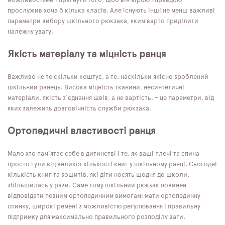
можливостями і прагнути того, щоб він вірою і правдою
прослужив хоча б кілька класів. Але існують інші не менш важливі
параметри вибору шкільного рюкзака, яким варто приділити
належну увагу.
Якість матеріалу та міцність ранця
Важливо не те скільки коштує, а те, наскільки якісно зроблений
шкільний ранець. Висока міцність тканини, несинтетичні
матеріали, якість з'єднання швів, а не вартість, – це параметри, від
яких залежить довговічність служби рюкзака.
Ортопедичні властивості ранця
Мало хто пам'ятає себе в дитинстві і те, як ваші плечі та спина
просто гули від великої кількості книг у шкільному ранці. Сьогодні
кількість книг та зошитів, які діти носять щодня до школи,
збільшилась у рази. Саме тому шкільний рюкзак повинен
відповідати певним ортопедичним вимогам: мати ортопедичну
спинку, широкі ремені з можливістю регулювання і правильну
підтримку для максимально правильного розподілу ваги.