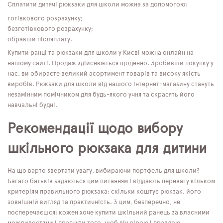
Сплатити дитячі рюкзаки для школи можна за допомогою:
готівкового розрахунку;
безготівкового розрахунку;
обравши післяплату.
Купити ранці та рюкзаки для школи у Києві можна онлайн на
нашому сайті. Продаж здійснюється щоденно. Зробивши покупку у
нас, ви обираєте великий асортимент товарів та високу якість
виробів. Рюкзаки для школи від нашого інтернет-магазину стануть
незамінним помічником для будь-якого учня та скрасять його
навчальні будні.
Рекомендації щодо вибору
шкільного рюкзака для дитини
На що варто звертати увагу, вибираючи портфель для школи?
Багато батьків задаються цим питанням і віддають перевагу кільком
критеріям правильного рюкзака: скільки коштує рюкзак, його
зовнішній вигляд та практичність. З цим, безперечно, не
посперечаєшся: кожен хоче купити шкільний ранець за власними