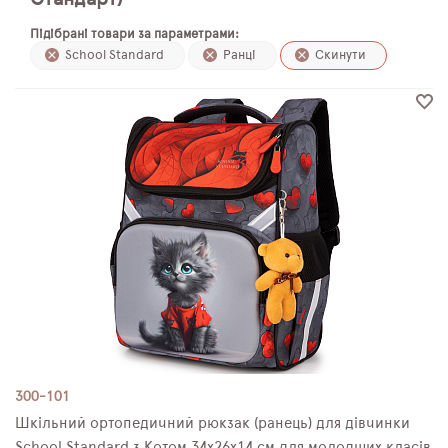
ПЛЯШКИ ДЛЯ ВОДИ
Підібрані товари за параметрами:
School Standard
Ранці
Скинути
DELUNE
SCHOOL STANDARD
SKYNAME
РОЗПРОДАЖ
300-101
Шкільний ортопедичний рюкзак (ранець) для дівчинки
School Standard з Котом 34х26х14 см для молодших класів