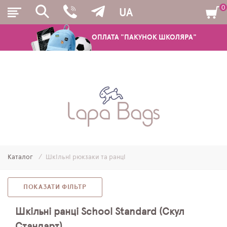
0
UA
ОПЛАТА "ПАКУНОК ШКОЛЯРА"
РЮКЗАКИ
ШКІЛЬНІ РЮКЗАКИ ТА РАНЦІ
ПІДЛІТКОВІ РЮКЗАКИ
Каталог
Шкільні рюкзаки та ранці
МОЛОДІЖНІ РЮКЗАКИ
ПЕНАЛИ
ПОКАЗАТИ ФІЛЬТР
МІШКИ ДЛЯ ВЗУТТЯ
Шкільні ранці School Standard (Скул
Стандарт)