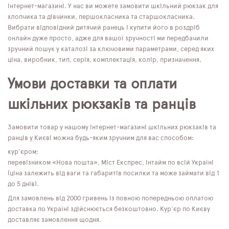
інтернет-магазині. У нас ви можете замовити шкільний рюкзак для
хлопчика та дівчинки, першокласника та старшокласника.
Вибрати відповідний дитячий ранець і купити його в роздріб
онлайн дуже просто, адже для вашої зручності ми передбачили
зручний пошук у каталозі за ключовими параметрами, серед яких
ціна, виробник, тип, серія, комплектація, колір, призначення.
Умови доставки та оплати
шкільних рюкзаків та ранців
Замовити товар у нашому інтернет-магазині шкільних рюкзаків та
ранців у Києві можна будь-яким зручним для вас способом:
кур'єром;
перевізником «Нова пошта», Міст Експрес, Інтайм по всій Україні
(ціна залежить від ваги та габаритів посилки та може займати від 1
до 5 днів).
Для замовлень від 2000 гривень із повною попередньою оплатою
доставка по Україні здійснюється безкоштовно. Кур'єр по Києву
доставляє замовлення щодня.