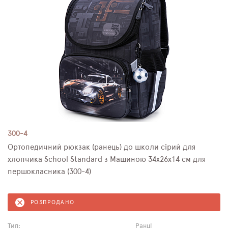
300-4
Ортопедичний рюкзак (ранець) до школи сірий для
хлопчика School Standard з Машиною 34х26х14 см для
першокласника (300-4)
РОЗПРОДАНО
Тип:
Ранці