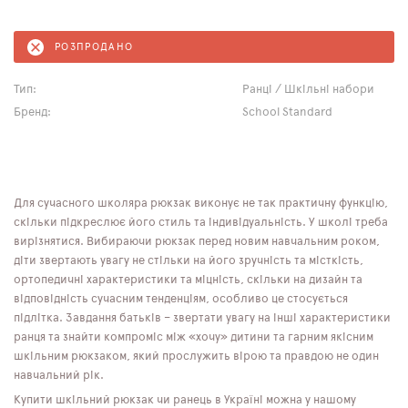
РОЗПРОДАНО
Тип:
Ранці / Шкільні набори
Бренд:
School Standard
Для сучасного школяра рюкзак виконує не так практичну функцію,
скільки підкреслює його стиль та індивідуальність. У школі треба
вирізнятися. Вибираючи рюкзак перед новим навчальним роком,
діти звертають увагу не стільки на його зручність та місткість,
ортопедичні характеристики та міцність, скільки на дизайн та
відповідність сучасним тенденціям, особливо це стосується
підлітка. Завдання батьків – звертати увагу на інші характеристики
ранця та знайти компроміс між «хочу» дитини та гарним якісним
шкільним рюкзаком, який прослужить вірою та правдою не один
навчальний рік.
Купити шкільний рюкзак чи ранець в Україні можна у нашому