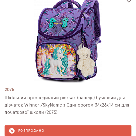
2075
Шкільний ортопедичний рюкзак (ранець) бузковий для
дівчаток Winner /SkyName з Єдинорогом 34х26х14 см для
початкової школи (2075)
РОЗПРОДАНО