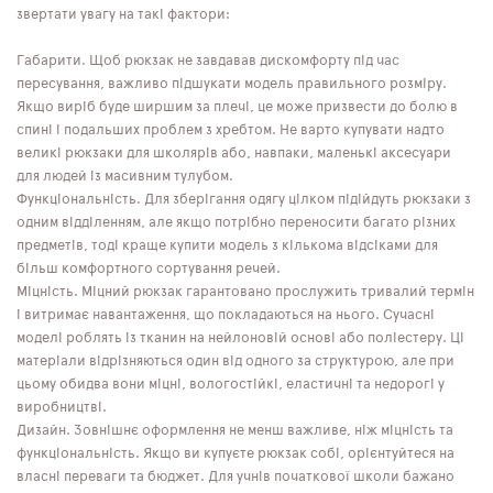
звертати увагу на такі фактори:
Габарити. Щоб рюкзак не завдавав дискомфорту під час
пересування, важливо підшукати модель правильного розміру.
Якщо виріб буде ширшим за плечі, це може призвести до болю в
спині і подальших проблем з хребтом. Не варто купувати надто
великі рюкзаки для школярів або, навпаки, маленькі аксесуари
для людей із масивним тулубом.
Функціональність. Для зберігання одягу цілком підійдуть рюкзаки з
одним відділенням, але якщо потрібно переносити багато різних
предметів, тоді краще купити модель з кількома відсіками для
більш комфортного сортування речей.
Міцність. Міцний рюкзак гарантовано прослужить тривалий термін
і витримає навантаження, що покладаються на нього. Сучасні
моделі роблять із тканин на нейлоновій основі або поліестеру. Ці
матеріали відрізняються один від одного за структурою, але при
цьому обидва вони міцні, вологостійкі, еластичні та недорогі у
виробництві.
Дизайн. Зовнішнє оформлення не менш важливе, ніж міцність та
функціональність. Якщо ви купуєте рюкзак собі, орієнтуйтеся на
власні переваги та бюджет. Для учнів початкової школи бажано