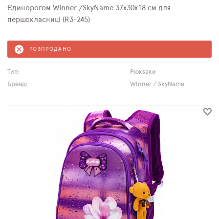
Єдинорогом Winner /SkyName 37х30х18 см для
першокласниці (R3-245)
РОЗПРОДАНО
Тип:
Рюкзаки
Бренд:
Winner / SkyName