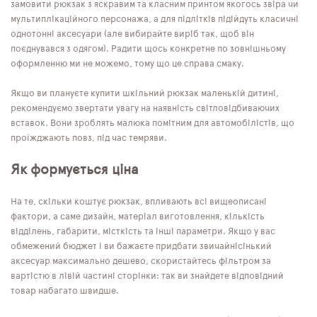
замовити рюкзак з яскравим та класним принтом якогось звіра чи
мультиплікаційного персонажа, а для підлітків підійдуть класичні
однотонні аксесуари (але вибирайте виріб так, щоб він
поєднувався з одягом). Радити щось конкретне по зовнішньому
оформленню ми не можемо, тому що це справа смаку.
Якщо ви плануєте купити шкільний рюкзак маленькій дитині,
рекомендуємо звертати увагу на наявність світловідбиваючих
вставок. Вони зроблять малюка помітним для автомобілістів, що
проїжджають повз, під час темряви.
Як формується ціна
На те, скільки коштує рюкзак, впливають всі вищеописані
фактори, а саме дизайн, матеріал виготовлення, кількість
відділень, габарити, місткість та інші параметри. Якщо у вас
обмежений бюджет і ви бажаєте придбати звичайнісінький
аксесуар максимально дешево, скористайтесь фільтром за
вартістю в лівій частині сторінки: так ви знайдете відповідний
товар набагато швидше.