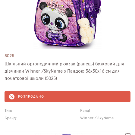
5025
Шкільний ортопедичний рюкзак (ранець) бузковий для
дівчинки Winner /SkyName з Пандою 36х30х16 см для
початкової школи (5025)
РОЗПРОДАНО
Тип:
Ранці
Бренд:
Winner / SkyName