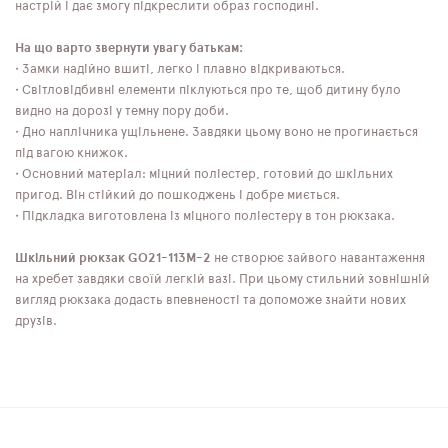
настрій і дає змогу підкреслити образ господині.
На що варто звернути увагу батькам:
• Замки надійно вшиті, легко і плавно відкриваються.
• Світловідбивні елементи піклуються про те, щоб дитину було
видно на дорозі у темну пору доби.
• Дно наплічника ущільнене. Завдяки цьому воно не прогинається
під вагою книжок.
• Основний матеріал: міцний поліестер, готовий до шкільних
пригод. Він стійкий до пошкоджень і добре миється.
• Підкладка виготовлена ​​із міцного поліестеру в тон рюкзака.
Шкільний рюкзак GO21-113M-2
не створює зайвого навантаження
на хребет завдяки своїй легкій вазі. При цьому стильний зовнішній
вигляд рюкзака додасть впевненості та допоможе знайти нових
друзів.