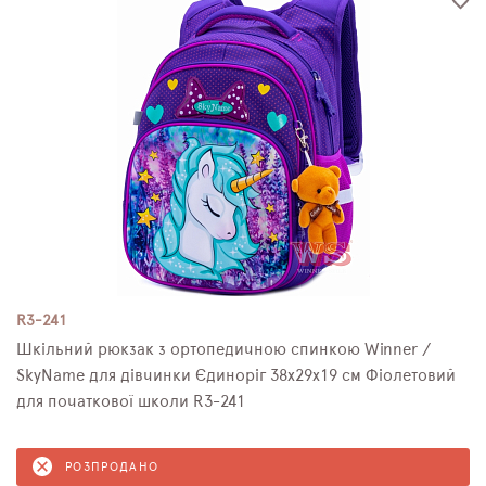
R3-241
Шкільний рюкзак з ортопедичною спинкою Winner /
SkyName для дівчинки Єдиноріг 38х29х19 см Фіолетовий
для початкової школи R3-241
РОЗПРОДАНО