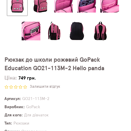
Рюкзак до школи рожевий GoPack
Education GO21-113M-2 Hello panda
Ціна:
749 грн.
Залишити відгук
Артикул
GO21-113M-2
Виробник
GoPack
Для кого
Для дівчаток
Тип
Рюкзаки