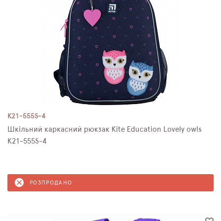
K21-555S-4
Шкільний каркасний рюкзак Kite Education Lovely owls
K21-555S-4
РОЗПРОДАНО