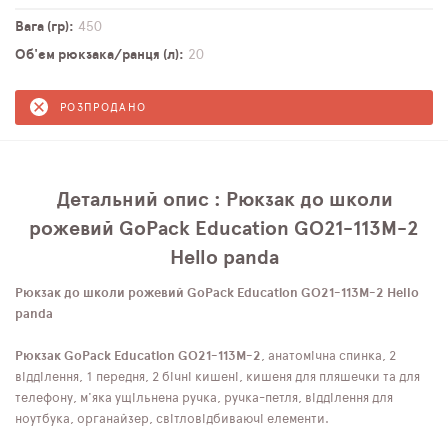
Вага (гр)
450
Об'єм рюкзака/ранця (л)
20
РОЗПРОДАНО
Детальний опис : Рюкзак до школи
рожевий GoPack Education GO21-113M-2
Hello panda
Рюкзак до школи рожевий GoPack Education GO21-113M-2 Hello
panda
Рюкзак GoPack Education GO21-113M-2
, анатомічна спинка, 2
відділення, 1 передня, 2 бічні кишені, кишеня для пляшечки та для
телефону, м'яка ущільнена ручка, ручка-петля, відділення для
ноутбука, органайзер, світловідбиваючі елементи.