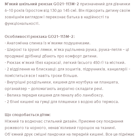
М'який шкільний рюкзак GO21-113M-2
призначений для дівчинки
6-10 років (зростом від 130 до 145 см). Він підкорить дитину своїм
зовнішнім виглядом і переконає батька в надійності та
функціональності.
Особливості рюкзака GO21-113M-2:
• Анатомічна спинка із м'якими подушечками.
• Широкі та зручні лямки, м'яка ущільнена ручка, ручка-петля – ці
продумані дрібниці дбають про комфорт дитини.
• Рюкзак м'який (без каркаса), легкий (всього 450 г) та місткий.
• 2 відділення на блискавці: для зошитів, підручників, канцелярії -
поміститься все і навіть трохи більше.
• Внутрішні роздільники, кишеня для ноутбука чи планшета,
органайзер – допомагають акуратно складати речі.
• Велика передня кишеня для пеналу або ланчбоксу.
• 2 бічні кишені на гумці для пляшечки з водою або термоса.
Що сподобається дітям:
Ніжний та водночас стильний дизайн. Приємне оку поєднання
рожевого та чорного, ненав'язливий горошок на тканині.
Об'ємний друк смішні пандочки на передній кишені. Все це піднімає