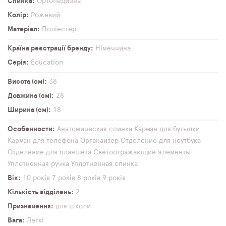
Спинка
Ортопедична
Колір
Рожевий
Матеріал
Поліестер
Країна реєстрації бренду
Німеччина
Серія
Education
Висота (см)
38
Довжина (см)
28
Ширина (см)
18
Особенности
Анатомическая спинка
Карман для бутылки
Карман для телефона
Органайзер
Отделение для ноутбука
Отделение для планшета
Светоотражающие элементы
Уплотненная ручка
Уплотненная спинка
Вік
10 років
7 років
8 років
9 років
Кількість відділень
2
Призначення
для школи
Вага
Легкі