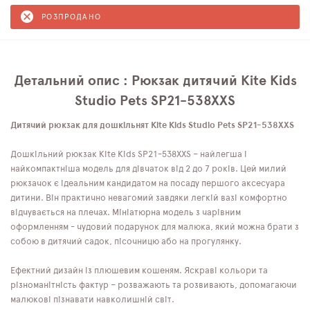
РОЗПРОДАНО
Детальний опис : Рюкзак дитячий Kite Kids
Studio Pets SP21-538XXS
Дитячий рюкзак для дошкільнят Kite Kids Studio Pets SP21-538XXS
Дошкільний рюкзак Kite Kids SP21-538XXS – найлегша і
найкомпактніша модель для дівчаток від 2 до 7 років. Цей милий
рюкзачок є ідеальним кандидатом на посаду першого аксесуара
дитини. Він практично невагомий завдяки легкій вазі комфортно
відчувається на плечах. Мініатюрна модель з чарівним
оформленням - чудовий подарунок для малюка, який можна брати з
собою в дитячий садок, пісочницю або на прогулянку.
Ефектний дизайн із плюшевим кошеням. Яскраві кольори та
різноманітність фактур – розважають та розвивають, допомагаючи
малюкові пізнавати навколишній світ.