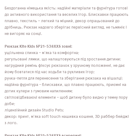
Бездоганна німецька якість: надійні матеріали та фурнітура готові
до активного використання та веселих ігор. Блискавки працюють
плавно, текстиль – легкий та міцний, декор опрацьований до
дрібниць. Рюкзак надовго зберігає первісний вигляд, не тьмяніє і
не вигоряє на сонці.
Рюкзак Kite Kids SP21-538XXS зовні:
ущільнена спинка – м'яка та комфортна;
регульовані лямки, що налаштовуються під зростання дитини;
нагрудний ремінь фіксує рюкзачок у зручному положенні, не дає
йому бовтатися під час ходьби та рухливих ігор;
ручка-петля для перенесення та зберігання рюкзака на вішалці;
надійна фурнітура - блискавки, що плавно працюють, приємні на
дотик кулери з гумовим напиленням;
світловідбиваючі елементи – щоб дитину було видно у темну пору
доби;
ліцензійний дизайн Studio Pets;
декор: принт, м'яка soft touch нашивка кошеня, 3D раббер бейджі
з лого.
Рюкзак Kite Kids SP21-538XXS всередині: