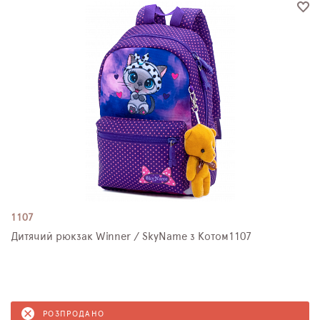
1107
Дитячий рюкзак Winner / SkyName з Котом1107
РОЗПРОДАНО