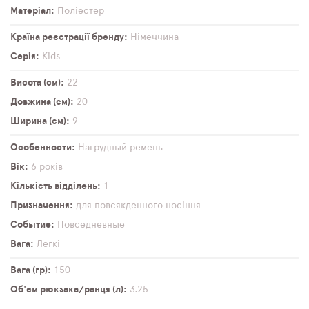
Матеріал
Поліестер
Країна реєстрації бренду
Німеччина
Серія
Kids
Висота (см)
22
Довжина (см)
20
Ширина (см)
9
Особенности
Нагрудный ремень
Вік
6 років
Кількість відділень
1
Призначення
для повсякденного носіння
Событие
Повседневные
Вага
Легкі
Вага (гр)
150
Об'єм рюкзака/ранця (л)
3,25