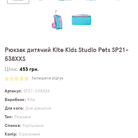
Рюкзак дитячий Kite Kids Studio Pets SP21-
538XXS
Ціна:
453 грн.
Залишити відгук
Артикул
SP21-538XXS
Виробник
Kite
Для кого
Для дівчаток
Тип
Рюкзаки
Спинка
Ущільнена
Колір
Бірюзовий