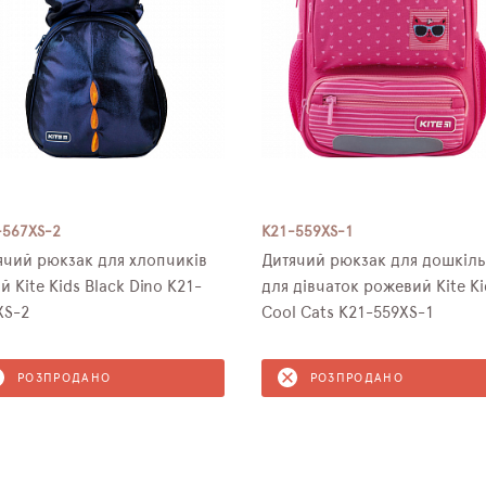
-567XS-2
K21-559XS-1
ячий рюкзак для хлопчиків
Дитячий рюкзак для дошкіль
й Kite Kids Black Dino K21-
для дівчаток рожевий Kite Ki
XS-2
Cool Cats K21-559XS-1
РОЗПРОДАНО
РОЗПРОДАНО