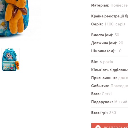
Матеріал
Поліесте
Країна реєстрації 
Серія
1100-серія
Висота (см)
30
Довжина (см)
20
Ширина (см)
10
Вік
6 років
Кількість відділень
Призначення
для 
Событие
Повседн
Вага
Легкі
Подарунок
М'який
Вага (гр)
350
РОЗПРОДАН