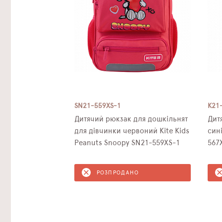
SN21-559XS-1
K21
Дитячий рюкзак для дошкільнят
Дит
для дівчинки червоний Kite Kids
сині
Peanuts Snoopy SN21-559XS-1
567
РОЗПРОДАНО