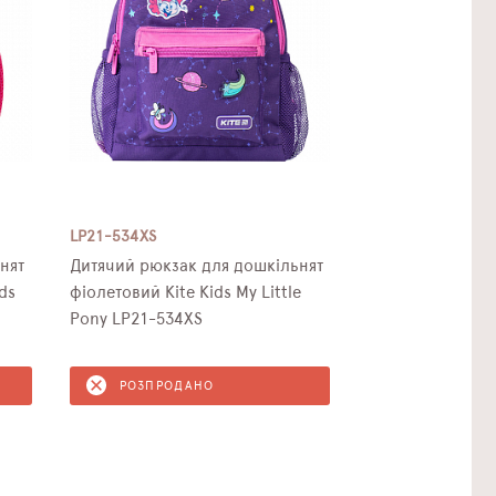
LP21-534XS
нят
Дитячий рюкзак для дошкільнят
ds
фіолетовий Kite Kids My Little
Pony LP21-534XS
РОЗПРОДАНО