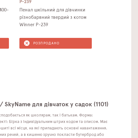
P-239
400-
Пенал шкільний для дівчинки
різнобарвний твердий з котом
Winner P-239
РОЗПРОДАНО
SkyName для дівчаток у садок (1101)
подобається як школярам, ​​так і батькам. Форма:
кті: Бірка з індивідуальним штрих кодом та описом. Має
ошиті всі місця, на які припадають основні навантаження.
дних речей, а в кишеню зручно покласти бутерброд або