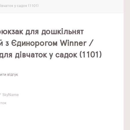
вчаток у садок (1101)
рюкзак для дошкільнят
й з Єдинорогом Winner /
ля дівчаток у садок (1101)
ти відгук
/ SkyName
аток