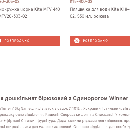
20-303-02
K18-400-02
мокружка чорна Kite MTV 440
Пляшечка для води Kite K18-
MTV20-303-02
02, 530 мл, рожева
РОЗПРОДАНО
РОЗПРОДАНО
я дошкільнят бірюзовий з Єдинорогом Winner / 
er / SkyName для дівчаток в садок (1101). . Яскравий і стильний, він с
юкзаку одне відділення. Кишені: Спереду кишеня на блискавці. У компле
S» + фірмові бігунки і фурнітура. Додатковими рядками для зміцнення, пр
'які широкі лямки для маленьких плечей. Основне відділення для необхі