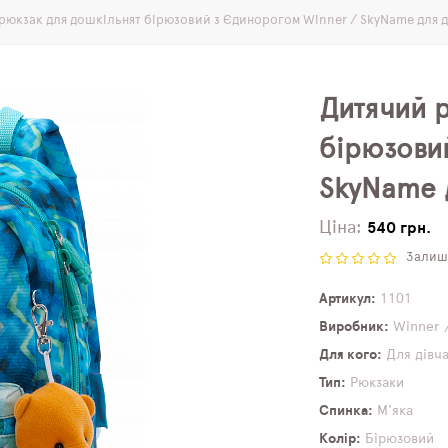
рюкзак для дошкільнят бірюзовий з Єдинорогом Winner / SkyName для ді
Дитячий 
бірюзови
SkyName д
Ціна:
540 грн.
Залиши
Артикул
1101
Виробник
Winner 
Для кого
Для дівч
Тип
Рюкзаки
Спинка
М'яка
Колір
Бірюзовий