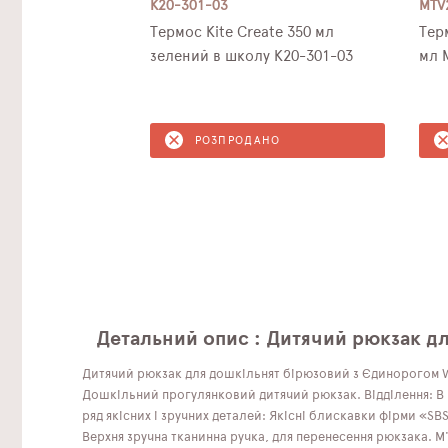
K20-301-03
MTV
Термос Kite Create 350 мл
Тер
зелений в школу K20-301-03
мл 
РОЗПРОДАНО
Детальний опис : Дитячий рюкзак дл
Дитячий рюкзак для дошкільнят бірюзовий з Єдинорогом Winn
Дошкільний прогулянковий дитячий рюкзак. Відділення: В р
ряд якісних і зручних деталей: Якісні блискавки фірми «SB
Верхня зручна тканинна ручка, для перенесення рюкзака. М