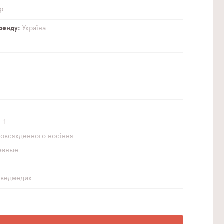
р
бренду
Україна
1
повсякденного носіння
евные
 ведмедик
О