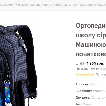
топедичний рюкзак (ранець) у школу сірий для хлопчика Winner з Машин
Ортопедич
школу сір
Машиною 
початково
Ціна:
1 285 грн.
(Ви економите 35 грн.)
Залиши
Артикул
5008
Виробник
Winner 
Для кого
Для хлоп
Тип
Ранці