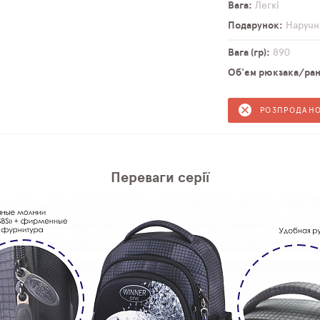
Вага
Легкі
Подарунок
Наручн
Вага (гр)
890
Об'єм рюкзака/ранц
РОЗПРОДАН
Переваги серії