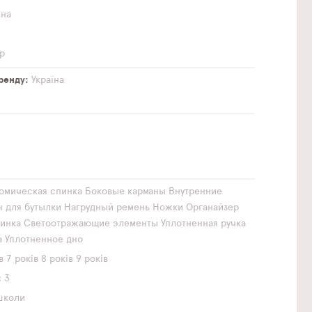
чна
й
р
бренду
Україна
омическая спинка
Боковые карманы
Внутренние
н для бутылки
Нагрудный ремень
Ножки
Органайзер
инка
Светоотражающие элементы
Уплотненная ручка
а
Уплотненное дно
в
7 років
8 років
9 років
3
школи