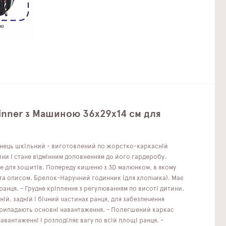
inner з Машиною 36x29x14 см для
анець шкільний - виготовлений по жорстко-каркасній
ини і стане відмінним доповненням до його гардеробу.
сце для зошитів. Попереду кишеню з 3D малюнком, в якому
м та описом. Брелок-Наручний годинник (для хлопчика). Має
 ранця. - Грудне кріплення з регулюванням по висоті дитини.
ій, задній і бічний частинах ранця, для забезпечення
і припадають основні навантаження. - Полегшений каркас
антаженні і розподіляє вагу по всій площі ранця. -