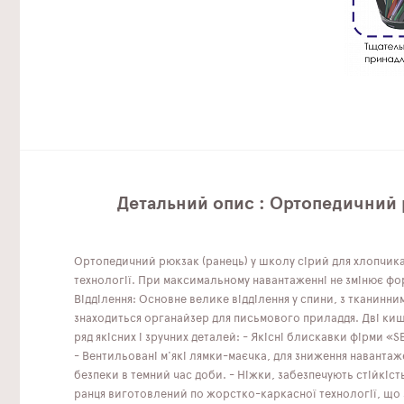
Детальний опис : Ортопедичний 
Ортопедичний рюкзак (ранець) у школу сірий для хлопчик
технології. При максимальному навантаженні не змінює фор
Відділення: Основне велике відділення у спини, з тканинн
знаходиться органайзер для письмового приладдя. Дві кише
ряд якісних і зручних деталей: - Якісні блискавки фірми «S
- Вентильовані м'які лямки-маєчка, для зниження навантаже
безпеки в темний час доби. - Ніжки, забезпечують стійкіст
ранця виготовлений по жорстко-каркасної технології, що з