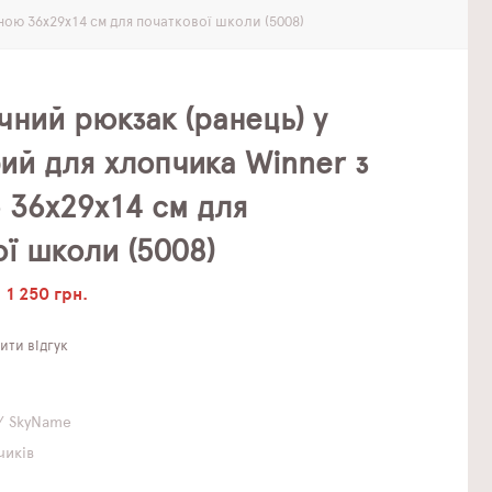
ою 36x29x14 см для початкової школи (5008)
ний рюкзак (ранець) у
ий для хлопчика Winner з
36x29x14 см для
ї школи (5008)
1 250 грн.
ти відгук
/ SkyName
чиків