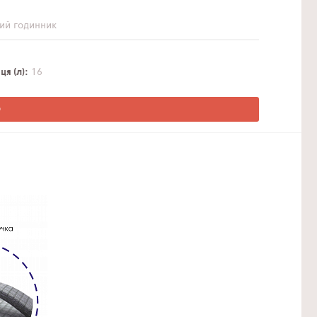
ий годинник
я (л)
16
О