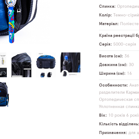
Спинка
Ортопеди
Колір
Темно-сіри
Матеріал
Поліесте
Країна реєстрації 
Серія
5000-серія
Висота (см)
36
Довжина (см)
30
Ширина (см)
16
Особенности
Анат
разделители
Карма
Ортопедическая сп
Уплотненная спинк
Вік
10 років
6 рокі
Кількість відділень
Призначення
для 