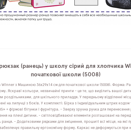
рюкзак (ранець) у школу сірий для хлопчика W
початкової школи (5008)
а Winner з Машиною 36x29x14 см для початкової школи (5008). Форма: Р
му. Яскраві кольори, незвичайні принти - це те, що виділить вашої дит
ими роздільниками, для шкільного приладдя. У передньому відділенні мі
ні на липучці з боків. У комплекті: Бірка з індивідуальним штрих кодо
BS» + фірмові бігунки і фурнітура. - Зверху зручна ручка для перенесення
ння на плечі дитини. - світловідбиваючі елементи розташовані на передн
ь ранця. - Додатковими рядками для зміцнення, прошиті всі місця, на як
абезпечує правильну ергономічну форму. Каркас не деформується при нав