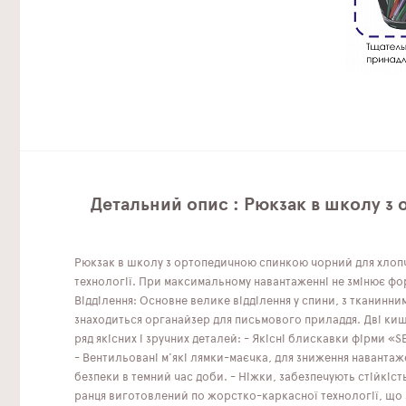
Детальний опис : Рюкзак в школу з
Рюкзак в школу з ортопедичною спинкою чорний для хлопч
технології. При максимальному навантаженні не змінює фор
Відділення: Основне велике відділення у спини, з тканинн
знаходиться органайзер для письмового приладдя. Дві кише
ряд якісних і зручних деталей: - Якісні блискавки фірми «S
- Вентильовані м'які лямки-маєчка, для зниження навантаже
безпеки в темний час доби. - Ніжки, забезпечують стійкіст
ранця виготовлений по жорстко-каркасної технології, що з