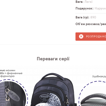
Вага
Легкі
Подарунок
Наручн
Вага (гр)
890
Об'єм рюкзака/ранц
РОЗПРОДАН
Переваги серії