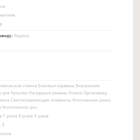
чна
акитним
р
бренду
Україна
омическая спинка
Боковые карманы
Внутренние
н для бутылки
Нагрудный ремень
Ножки
Органайзер
инка
Светоотражающие элементы
Уплотненная ручка
а
Уплотненное дно
в
7 років
8 років
9 років
3
школи