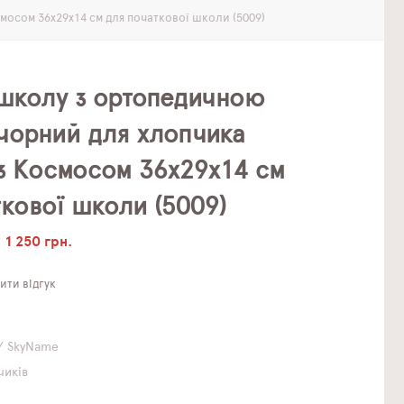
мосом 36х29х14 см для початкової школи (5009)
 школу з ортопедичною
чорний для хлопчика
 з Космосом 36х29х14 см
кової школи (5009)
1 250 грн.
ти відгук
/ SkyName
чиків