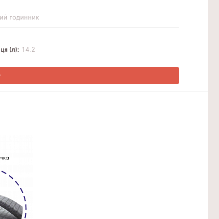
ий годинник
я (л)
14,2
О