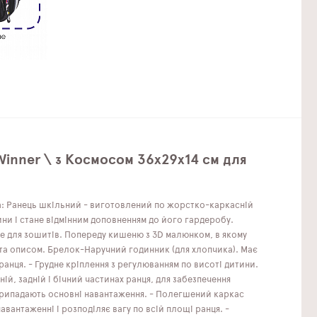
inner \ з Космосом 36х29х14 см для
а: Ранець шкільний - виготовлений по жорстко-каркасній
ини і стане відмінним доповненням до його гардеробу.
сце для зошитів. Попереду кишеню з 3D малюнком, в якому
м та описом. Брелок-Наручний годинник (для хлопчика). Має
 ранця. - Грудне кріплення з регулюванням по висоті дитини.
ій, задній і бічний частинах ранця, для забезпечення
і припадають основні навантаження. - Полегшений каркас
антаженні і розподіляє вагу по всій площі ранця. -