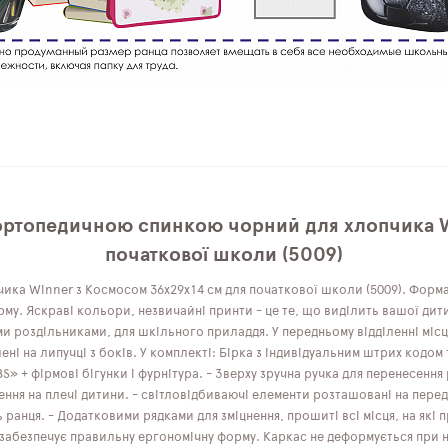
 ортопедичною спинкою чорний для хлопчика W
початкової школи (5009)
ика Winner з Космосом 36х29х14 см для початкової школи (5009). Форм
му. Яскраві кольори, незвичайні принти - це те, що виділить вашої дит
ими роздільниками, для шкільного приладдя. У передньому відділенні мі
ні на липучці з боків. У комплекті: Бірка з індивідуальним штрих кодо
BS» + фірмові бігунки і фурнітура. - Зверху зручна ручка для перенесення
ння на плечі дитини. - світловідбиваючі елементи розташовані на передн
ь ранця. - Додатковими рядками для зміцнення, прошиті всі місця, на як
абезпечує правильну ергономічну форму. Каркас не деформується при нав