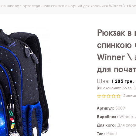
к в школу з ортопедичною спинкою чорний для хлопчика Winner \ з Кос
Рюкзак в
спинкою 
Winner \
для почат
Ціна:
1 285 грн.
(Ви економите 35 грн.)
Залиши
Артикул
5009
Виробник
Winner 
Для кого
Для хлоп
Тип
Ранці