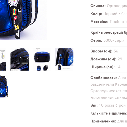
Спинка
Ортопеди
Колір
Чорний з бл
Матеріал
Поліесте
Країна реєстрації 
Серія
5000-серія
Висота (см)
36
Довжина (см)
29
Ширина (см)
14
Особенности
Анат
разделители
Карма
Ортопедическая сп
Уплотненная спинк
Вік
10 років
6 рокі
Кількість відділень
Призначення
для 