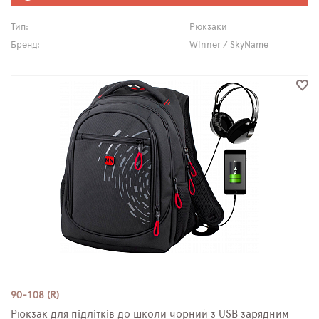
Тип:
Рюкзаки
Бренд:
Winner / SkyName
90-108 (R)
Рюкзак для підлітків до школи чорний з USB зарядним