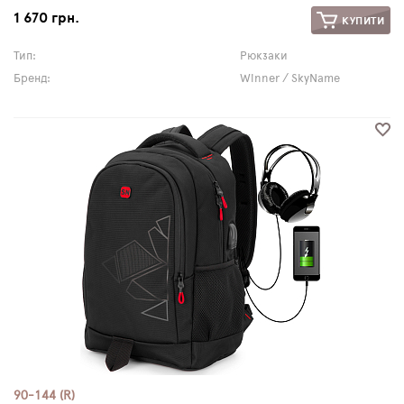
1 670 грн.
КУПИТИ
Тип:
Рюкзаки
Бренд:
Winner / SkyName
90-144 (R)