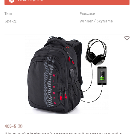
Тип:
Рюкзаки
Бренд:
Winner / SkyName
405-5 (R)