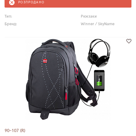
РОЗПРОДАНО
Тип:
Рюкзаки
Бренд:
Winner / SkyName
90-107 (R)