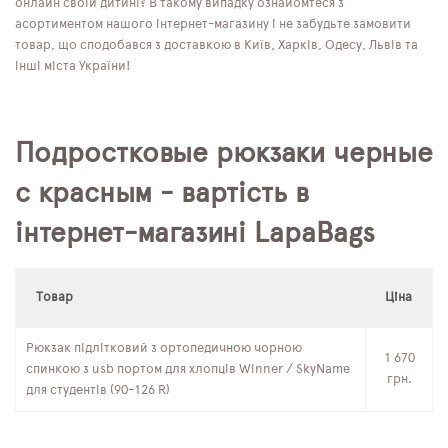
онлайн своїй дитині? В такому випадку ознайомтеся з
асортиментом нашого інтернет-магазину і не забудьте замовити
товар, що сподобався з доставкою в Київ, Харків, Одесу, Львів та
інші міста України!
Подростковые рюкзаки черные
с красным - вартість в
інтернет-магазині LapaBags
Товар
Ціна
Рюкзак підлітковий з ортопедичною чорною
1 670
спинкою з usb портом для хлопців Winner / SkyName
грн.
для студентів (90-126 R)