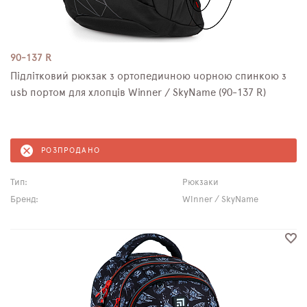
90-137 R
Підлітковий рюкзак з ортопедичною чорною спинкою з
usb портом для хлопців Winner / SkyName (90-137 R)
РОЗПРОДАНО
Тип:
Рюкзаки
Бренд:
Winner / SkyName