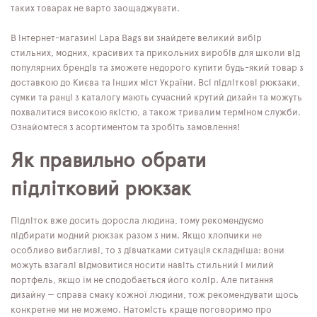
таких товарах не варто заощаджувати.
В інтернет-магазині Lapa Bags ви знайдете великий вибір
стильних, модних, красивих та прикольних виробів для школи від
популярних брендів та зможете недорого купити будь-який товар з
доставкою до Києва та інших міст України. Всі підліткові рюкзаки,
сумки та ранці з каталогу мають сучасний крутий дизайн та можуть
похвалитися високою якістю, а також тривалим терміном служби.
Ознайомтеся з асортиментом та зробіть замовлення!
Як правильно обрати
підлітковий рюкзак
Підліток вже досить доросла людина, тому рекомендуємо
підбирати модний рюкзак разом з ним. Якщо хлопчики не
особливо вибагливі, то з дівчатками ситуація складніша: вони
можуть взагалі відмовитися носити навіть стильний і милий
портфель, якщо їм не сподобається його колір. Але питання
дизайну — справа смаку кожної людини, тож рекомендувати щось
конкретне ми не можемо. Натомість краще поговоримо про