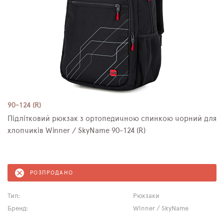
90-124 (R)
Підлітковий рюкзак з ортопедичною спинкою чорний для
хлопчиків Winner / SkyName 90-124 (R)
РОЗПРОДАНО
Тип:
Рюкзаки
Бренд:
Winner / SkyName