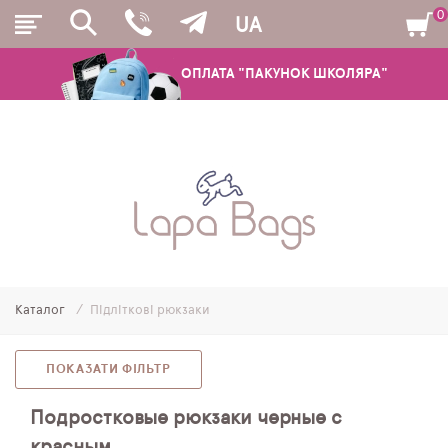
0
UA
ОПЛАТА "ПАКУНОК ШКОЛЯРА"
РЮКЗАКИ
ШКІЛЬНІ РЮКЗАКИ ТА РАНЦІ
ПІДЛІТКОВІ РЮКЗАКИ
Каталог
Підліткові рюкзаки
МОЛОДІЖНІ РЮКЗАКИ
ПЕНАЛИ
ПОКАЗАТИ ФІЛЬТР
МІШКИ ДЛЯ ВЗУТТЯ
Подростковые рюкзаки черные с
красным