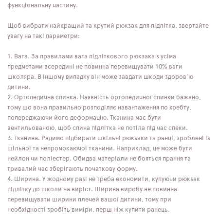
функціональну частину.
Щоб вибрати найкращий та крутий рюкзак для підлітка, звертайте
увагу на такі параметри:
Вага. За правилами вага підліткового рюкзака з усіма
предметами всередині не повинна перевищувати 10% ваги
школяра. В іншому випадку він може завдати шкоди здоров'ю
дитини.
Ортопедична спинка. Наявність ортопедичної спинки бажано,
тому що вона правильно розподіляє навантаження по хребту,
попереджаючи його деформацію. Тканина має бути
вентильованою, щоб спина підлітка не потіла під час спеки.
Тканина. Радимо підбирати шкільні рюкзаки та ранці, зроблені із
щільної та непромокаючої тканини. Наприклад, це може бути
нейлон чи поліестер. Обидва матеріали не бояться прання та
тривалий час зберігають початкову форму.
Ширина. У жодному разі не треба економити, купуючи рюкзак
підлітку до школи на виріст. Ширина виробу не повинна
перевищувати ширини плечей вашої дитини, тому при
необхідності зробіть виміри, перш ніж купити ранець.