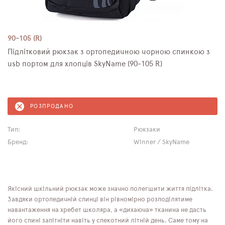
90-105 (R)
Підлітковий рюкзак з ортопедичною чорною спинкою з
usb портом для хлопців SkyName (90-105 R)
РОЗПРОДАНО
Тип:
Рюкзаки
Бренд:
Winner / SkyName
Якісний шкільний рюкзак може значно полегшити життя підлітка.
Завдяки ортопедичній спинці він рівномірно розподілятиме
навантаження на хребет школяра, а «дихаюча» тканина не дасть
його спині запітніти навіть у спекотний літній день. Саме тому на