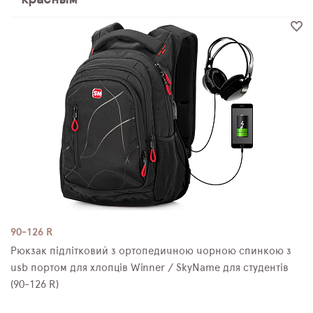
ПЛЯШКИ ДЛЯ ВОДИ
DELUNE
SCHOOL STANDARD
SKYNAME
РОЗПРОДАЖ
90-126 R
Рюкзак підлітковий з ортопедичною чорною спинкою з
usb портом для хлопців Winner / SkyName для студентів
(90-126 R)