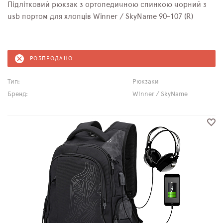
Підлітковий рюкзак з ортопедичною спинкою чорний з
usb портом для хлопців Winner / SkyName 90-107 (R)
РОЗПРОДАНО
Тип:
Рюкзаки
Бренд:
Winner / SkyName