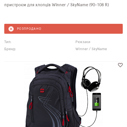
пристроєм для хлопців Winner / SkyName (90-108 R)
РОЗПРОДАНО
Тип:
Рюкзаки
Бренд:
Winner / SkyName