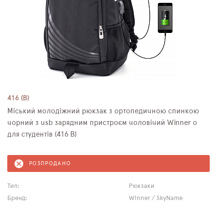
416 (B)
Міський молодіжний рюкзак з ортопедичною спинкою
чорний з usb зарядним пристроєм чоловічий Winner o
для студентів (416 В)
РОЗПРОДАНО
Тип:
Рюкзаки
Бренд:
Winner / SkyName