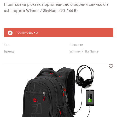
Підлітковий рюкзак з ортопедичною чорний спинкою з
usb портом Winner / SkyName(90-144 R)
РОЗПРОДАНО
Тип:
Рюкзаки
Бренд:
Winner / SkyName