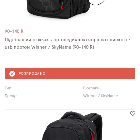
90-140 R
Підлітковий рюкзак з ортопедичною чорною спинкою з
usb портом Winner / SkyName (90-140 R)
РОЗПРОДАНО
Тип:
Рюкзаки
Бренд:
Winner / SkyName