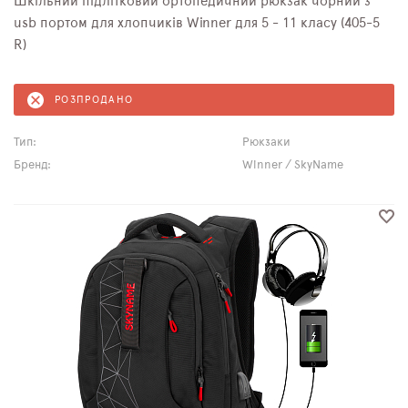
Шкільний підлітковий ортопедичний рюкзак чорний з
usb портом для хлопчиків Winner для 5 - 11 класу (405-5
R)
РОЗПРОДАНО
Тип:
Рюкзаки
Бренд:
Winner / SkyName