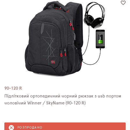
90-120 R
Підлітковий ортопедичний чорний рюкзак з usb портом
чоловічий Winner / SkyName (90-120 R)
РОЗПРОДАНО