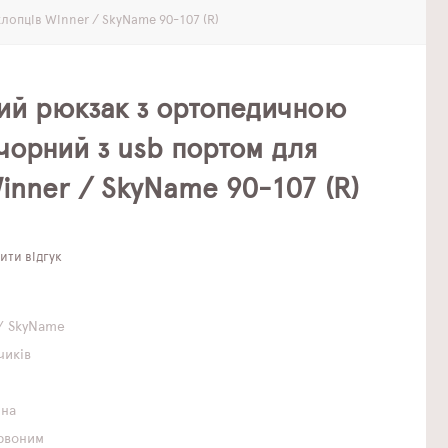
лопців Winner / SkyName 90-107 (R)
вий рюкзак з ортопедичною
чорний з usb портом для
inner / SkyName 90-107 (R)
ти відгук
)
/ SkyName
чиків
чна
рвоним