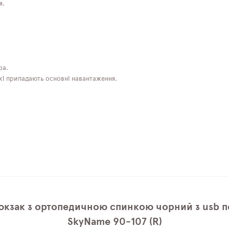
я.
ра.
які припадають основні навантаження.
юкзак з ортопедичною спинкою чорний з usb п
SkyName 90-107 (R)