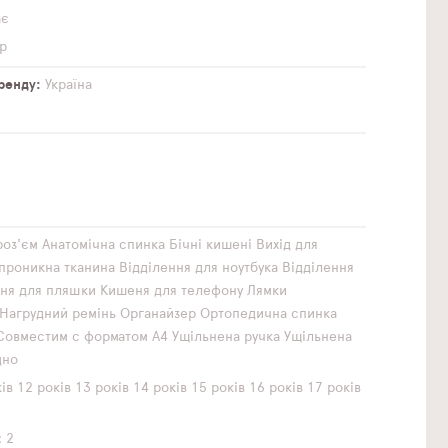
ає
р
бренду
Україна
роз'єм
Анатомічна спинка
Бічні кишені
Вихід для
проникна тканина
Відділення для ноутбука
Відділення
ня для пляшки
Кишеня для телефону
Лямки
Нагрудний ремінь
Органайзер
Ортопедична спинка
Совместим с форматом А4
Ущільнена ручка
Ущільнена
дно
ів
12 років
13 років
14 років
15 років
16 років
17 років
2