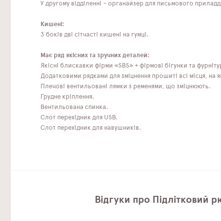
У другому відділенні – органайзер для письмового приладд
Кишені:
З боків дві сітчасті кишені на гумці.
Має ряд якісних та зручних деталей:
Якісні блискавки фірми «SBS» + фірмові бігунки та фурніту
Додатковими рядками для зміцнення прошиті всі місця, на 
Плечові вентильовані лямки з ременями, що зміцнюють.
Грудне кріплення.
Вентильована спинка.
Слот перехідник для USB.
Слот перехідник для навушників.
Відгуки про Підлітковий р