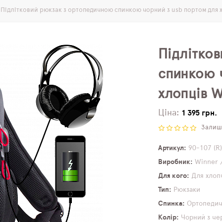
Підлітковий рюкзак з ортопедичною спинкою чорний з usb портом для х
Підлітко
спинкою 
хлопців W
Ціна:
1 395 грн.
Залиши
Артикул
90-107 (R
Виробник
Winner 
Для кого
Для хлоп
Тип
Рюкзаки
Спинка
Ортопеди
Колір
Чорний з че