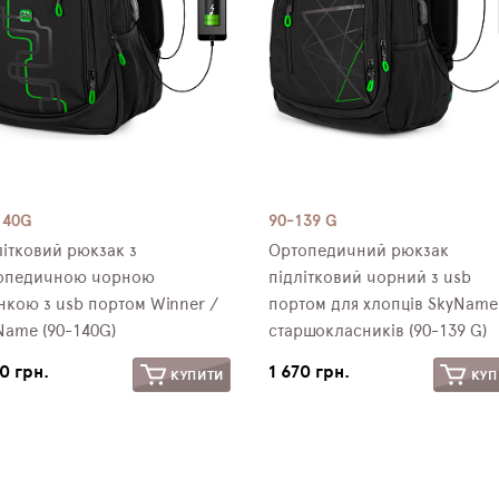
140G
90-139 G
літковий рюкзак з
Ортопедичний рюкзак
опедичною чорною
підлітковий чорний з usb
нкою з usb портом Winner /
портом для хлопців SkyName
Name (90-140G)
старшокласників (90-139 G)
70 грн.
1 670 грн.
КУПИТИ
КУП