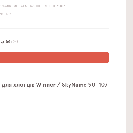
повсякденного носіння
для школи
евные
я (л)
20
О
 для хлопців Winner / SkyName 90-107