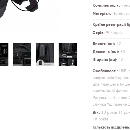
Комплектація
нем
Матеріал
Поліесте
Країна реєстрації 
Серія
90-серія
Висота (см)
42
Довжина (см)
30
Ширина (см)
16
Особливості
USB-
навушників
Водоне
для планшета
Кише
анатомічної форми
Регульовані лямки
спинка
Ущільнене 
Вік
10 років
11 рок
18 років
Кількість відділень