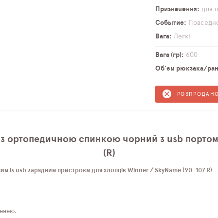
Призначення
для 
Событие
Повседн
Вага
Легкі
Вага (гр)
600
Об'єм рюкзака/ранц
РОЗПРОДАН
 з ортопедичною спинкою чорний з usb портом
(R)
м із usb зарядним пристроєм для хлопців Winner / SkyName (90-107 R)
шенею.