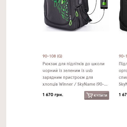
90-108 (G)
90-
Рюкзак для підлітків до школи
Під
чорний із зеленим із usb
орт
зарядним пристроєм для
спи
хлопців Winner / SkyName (90-
Sky
108 G)
1 670 грн.
1 6
КУПИТИ