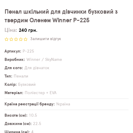
Пенал шкільний для дівчинки бузковий з
твердим Оленем Winner P-225
Ціна:
240 грн.
Залишити відгук
Артикул
P-225
Виробник
Winner / SkyName
Для кого
Для дівчаток
Тип
Пенали
Колір
Бузковий
Матеріал
Поліестер + EVA
Країна реєстрації бренду
Україна
Висота (см)
10,5
Довжина (см)
22,5
Ширина (см)
4