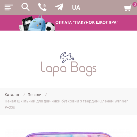
0
UA
ОПЛАТА "ПАКУНОК ШКОЛЯРА"
РЮКЗАКИ
ШКІЛЬНІ РЮКЗАКИ ТА РАНЦІ
ПІДЛІТКОВІ РЮКЗАКИ
Каталог
Пенали
МОЛОДІЖНІ РЮКЗАКИ
Пенал шкільний для дівчинки бузковий з твердим Оленем Winner
P-225
ПЕНАЛИ
МІШКИ ДЛЯ ВЗУТТЯ