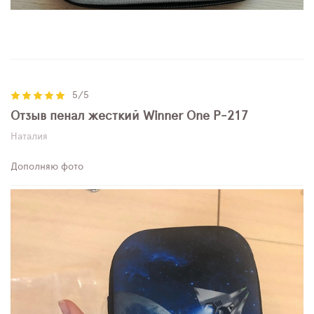
5/5
Отзыв пенал жесткий Winner One P-217
Наталия
Дополняю фото