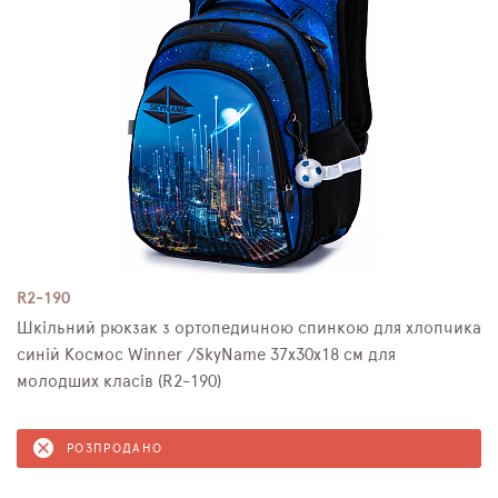
R2-190
Шкільний рюкзак з ортопедичною спинкою для хлопчика
синій Космос Winner /SkyName 37х30х18 см для
молодших класів (R2-190)
РОЗПРОДАНО