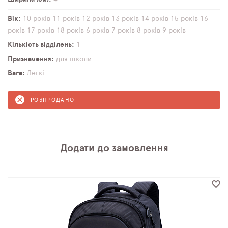
Вік
10 років
11 років
12 років
13 років
14 років
15 років
16
років
17 років
18 років
6 років
7 років
8 років
9 років
Кількість відділень
1
Призначення
для школи
Вага
Легкі
РОЗПРОДАНО
Додати до замовлення