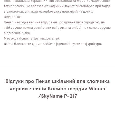
Пенал шкільний каркасний, виготовлений за жорстко-каркасною
технологією, що забезпечує надійний захист письмового приладдя
від поломки, а м'який матеріал дуже приємний на дотик.
Відділення:
Пенал має одне велике відділення, розділене перегородкою, на
якій зручно можна розмістити всі ручки та олівці, так само є зручне
відділення-сітка.
Має ряд якісних та зручних деталей.
Якісні блискавки фірми «SBS» + фірмові бігунки та фурнітура.
Відгуки про Пенал шкільний для хлопчика
чорний з синім Космос твердий Winner
/SkyName P-217