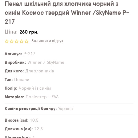
Пенал шкільний для хлопчика чорний з
синім Космос твердий Winner /SkyName P-
217
Ціна:
260 грн.
Залишити відгук
Артикул
P-217
Виробник
Winner / SkyName
Для кого
Для хлопчиків
Тип
Пенали
Колір
Чорний із синім
Матеріал
Поліестер + EVA
Країна реєстрації бренду
Україна
Висота (см)
10,5
Довжина (см)
22,5
Ширина (см)
4