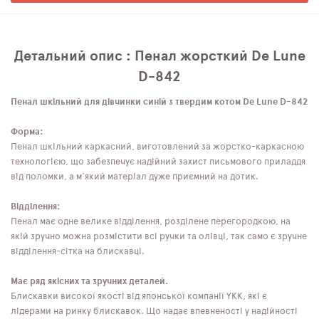
Детальний опис : Пенал жорсткий De Lune
D-842
Пенал шкільний для дівчинки синій з твердим котом De Lune D-842
Форма:
Пенал шкільний каркасний, виготовлений за жорстко-каркасною
технологією, що забезпечує надійний захист письмового приладдя
від поломки, а м'який матеріал дуже приємний на дотик.
Відділення:
Пенал має одне велике відділення, розділене перегородкою, на
якій зручно можна розмістити всі ручки та олівці, так само є зручне
відділення-сітка на блискавці.
Має ряд якісних та зручних деталей.
Блискавки високої якості від японської компанії YKK, які є
лідерами на ринку блискавок. Що надає впевненості у надійності