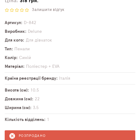
Ціна:
318 грн.
Залишити відгук
Артикул
D-842
Виробник
Delune
Для кого
Для дівчаток
Тип
Пенали
Колір
Синій
Матеріал
Поліестер + EVA
Країна реєстрації бренду
Італія
Висота (см)
10,5
Довжина (см)
22
Ширина (см)
3,5
Кількість відділень
1
РОЗПРОДАНО