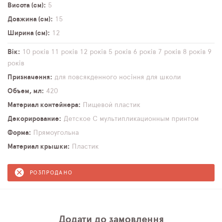
Висота (см)
5
Довжина (см)
15
Ширина (см)
12
Вік
10 років
11 років
12 років
5 років
6 років
7 років
8 років
9
років
Призначення
для повсякденного носіння
для школи
Объем, мл
420
Материал контейнера
Пищевой пластик
Декорирование
Детское
С мультипликационным принтом
Форма
Прямоугольна
Материал крышки
Пластик
РОЗПРОДАНО
Додати до замовлення