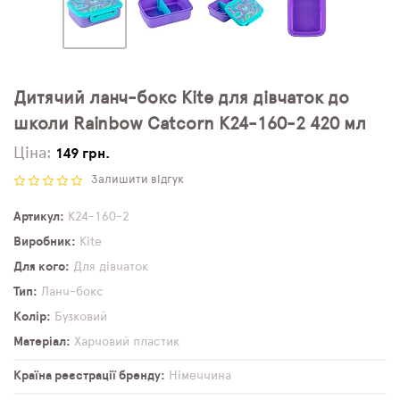
Дитячий ланч-бокс Kite для дівчаток до
школи Rainbow Catcorn K24-160-2 420 мл
Ціна:
149 грн.
Залишити відгук
Артикул
K24-160-2
Виробник
Kite
Для кого
Для дівчаток
Тип
Ланч-бокс
Колір
Бузковий
Матеріал
Харчовий пластик
Країна реєстрації бренду
Німеччина