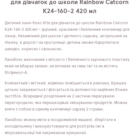
для дівчаток до школи Rainbow Catcorn
K24-160-2 420 мл
Дитячий ланч-бокс Kite для дівчаток до школи Rainbow Catcorn
K24-160-2 420 мл— зручний, красивий і безпечний контейнер для
ланчу. Незамінний для школи і дитячого садочку, актуальний на
пікніку, в дорозі і на прогулянці: дитина зможе підкріпитися
швидко, корисно і своєчасно.
Ланчбокс виконаний з якісного і безпечного харчового пластику,
який не вбирає запахи, не впливає на смак їжі та не містить
бісфенол-А.
Компактний і місткий, відмінно поміщається в рюкзаку. Кришка
щільно закривається і фіксується за допомогою надійних бічних
застібок. Всередині розділений на 2 частини пересувною
перегородкою, яка перешкоджає змішуванню продуктів. Можна
взяти з собою в одному контейнері одразу 2 страви.
Ланчбокс можна мити в посудомийній машині, зберігати в
холодильнику і використовувати для розігріву їжі в
мікрохвильовці (не закриваючи кришкою).