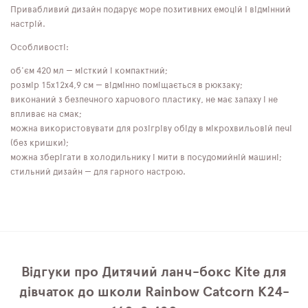
Привабливий дизайн подарує море позитивних емоцій і відмінний
настрій.
Особливості:
об'єм 420 мл — місткий і компактний;
розмір 15х12х4,9 см — відмінно поміщається в рюкзаку;
виконаний з безпечного харчового пластику, не має запаху і не
впливає на смак;
можна використовувати для розігріву обіду в мікрохвильовій печі
(без кришки);
можна зберігати в холодильнику і мити в посудомийній машині;
стильний дизайн — для гарного настрою.
Відгуки про Дитячий ланч-бокс Kite для
дівчаток до школи Rainbow Catcorn K24-