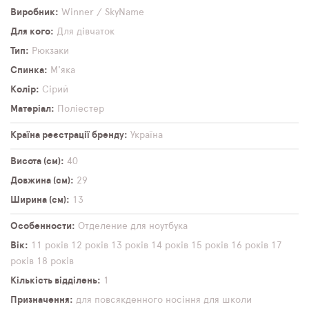
Виробник
Winner / SkyName
Для кого
Для дівчаток
Тип
Рюкзаки
Спинка
М'яка
Колір
Сірий
Матеріал
Поліестер
Країна реєстрації бренду
Україна
Висота (см)
40
Довжина (см)
29
Ширина (см)
13
Особенности
Отделение для ноутбука
Вік
11 років
12 років
13 років
14 років
15 років
16 років
17
років
18 років
Кількість відділень
1
Призначення
для повсякденного носіння
для школи