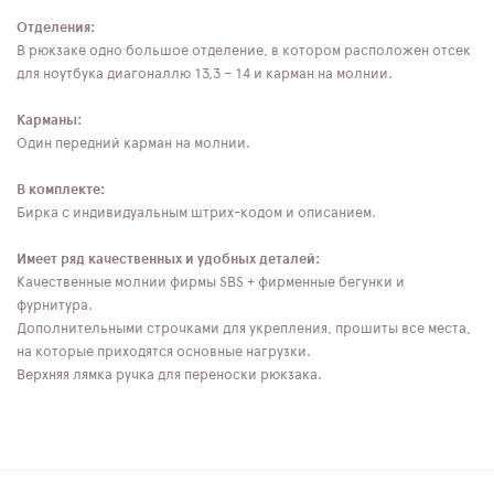
Отделения:
В рюкзаке одно большое отделение, в котором расположен отсек
для ноутбука диагоналлю 13,3 – 14 и карман на молнии.
Карманы:
Один передний карман на молнии.
В комплекте:
Бирка с индивидуальным штрих-кодом и описанием.
Имеет ряд качественных и удобных деталей:
Качественные молнии фирмы SBS + фирменные бегунки и
фурнитура.
Дополнительными строчками для укрепления, прошиты все места,
на которые приходятся основные нагрузки.
Верхняя лямка ручка для переноски рюкзака.