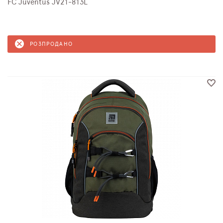
FC Juventus JV21-813L
РОЗПРОДАНО