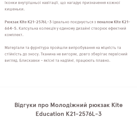
іконки внутрішньої навігації, що нагадує призначення кожної
кишеньки.
Рюкзак Kite K21-2576L-3
ідеально поєднується з
пеналом Kite K21-
664-5
. Капсульна колекція у єдиному дизайні створює ефектний
комплект.
Матеріали та фурнітура пройшли випробування на міцність та
стійкість до зносу. Тканина не вигоряє, довго зберігає первісний
вигляд. Блискавки – якісні та надійні, працюють плавно.
Відгуки про Молодіжний рюкзак Kite
Education K21-2576L-3