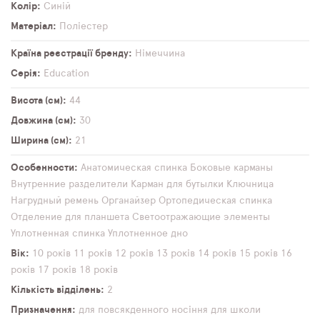
Колір
Синій
Матеріал
Поліестер
Країна реєстрації бренду
Німеччина
Серія
Education
Висота (см)
44
Довжина (см)
30
Ширина (см)
21
Особенности
Анатомическая спинка
Боковые карманы
Внутренние разделители
Карман для бутылки
Ключница
Нагрудный ремень
Органайзер
Ортопедическая спинка
Отделение для планшета
Светоотражающие элементы
Уплотненная спинка
Уплотненное дно
Вік
10 років
11 років
12 років
13 років
14 років
15 років
16
років
17 років
18 років
Кількість відділень
2
Призначення
для повсякденного носіння
для школи