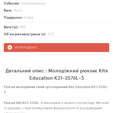
Событие
Повседневные
Вага
Легкі
Подарунок
Бафф
Вага (гр)
900
Об'єм рюкзака/ранця (л)
19,5
РОЗПРОДАНО
Детальний опис : Молодіжний рюкзак Kite
Education K21-2576L-3
Рюкзак молодіжний синій ортопедичний Kite Education K21-2576L-
3
Рюкзак Kite K21-2576L-3
виконаний із міцного поліестеру. Місткий
та зручний, з приголомшливим функціоналом та ультрамодним