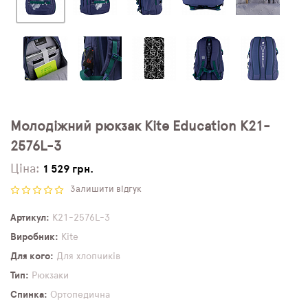
Молодіжний рюкзак Kite Education K21-
2576L-3
Ціна:
1 529 грн.
Залишити відгук
Артикул
K21-2576L-3
Виробник
Kite
Для кого
Для хлопчиків
Тип
Рюкзаки
Спинка
Ортопедична