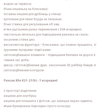
водою чи термоса;
бічна кишенька на блискавці;
потайна кишеня для дрібниць у спинці;
кріплення для пенні борда на липучках;
бічні стяжки для регулювання об'єму;
м'яка ущільнена ручка-перенесення з EVA всередині;
текстильна петелька для підвішування рюкзака на гачок;
посилене стійке дно;
високоякісна фурнітура - блискавки, що плавно працюють, зі
зручними пулерами-підвісками;
світловідбиваючі елементи – підвищення безпеки на дорозі в
темний час доби;
декор: світловідбивний друк, лаконічний 3D раббер бейдж зі
світловідбивним контуром.
Рюкзак Kite K21-2576L-3 всередині:
2 просторі відділення;
кишеню для ноутбука;
кишеня для планшета з флісом, що захищає екран гаджета;
міцна брендована підкладка сірого кольору;