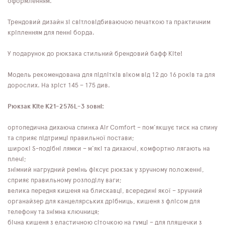
оформленням.
Трендовий дизайн зі світловідбиваючою печаткою та практичним
кріпленням для пенні борда.
У подарунок до рюкзака стильний брендовий бафф Kite!
Модель рекомендована для підлітків віком від 12 до 16 років та для
дорослих. На зріст 145 – 175 див.
Рюкзак Kite K21-2576L-3 зовні:
ортопедична дихаюча спинка Air Comfort – пом'якшує тиск на спину
та сприяє підтримці правильної постави;
широкі S-подібні лямки – м'які та дихаючі, комфортно лягають на
плечі;
знімний нагрудний ремінь фіксує рюкзак у зручному положенні,
сприяє правильному розподілу ваги;
велика передня кишеня на блискавці, всередині якої – зручний
органайзер для канцелярських дрібниць, кишеня з флісом для
телефону та знімна ключниця;
бічна кишеня з еластичною сіточкою на гумці – для пляшечки з