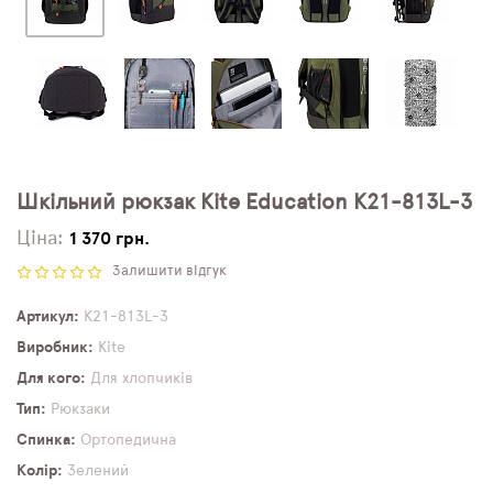
Шкільний рюкзак Kite Education K21-813L-3
Ціна:
1 370 грн.
Залишити відгук
Артикул
K21-813L-3
Виробник
Kite
Для кого
Для хлопчиків
Тип
Рюкзаки
Спинка
Ортопедична
Колір
Зелений