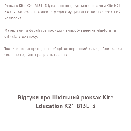
Рюкзак Kite K21-813L-3
ідеально поєднується з
пеналом Kite K21-
642-2
. Капсульна колекція у єдиному дизайні створює ефектний
комплект.
Матеріали та фурнітура пройшли випробування на міцність та
стійкість до зносу.
Тканина не вигоряє, довго зберігає первісний вигляд. Блискавки –
якісні та надійні, працюють плавно.
Відгуки про Шкільний рюкзак Kite
Education K21-813L-3