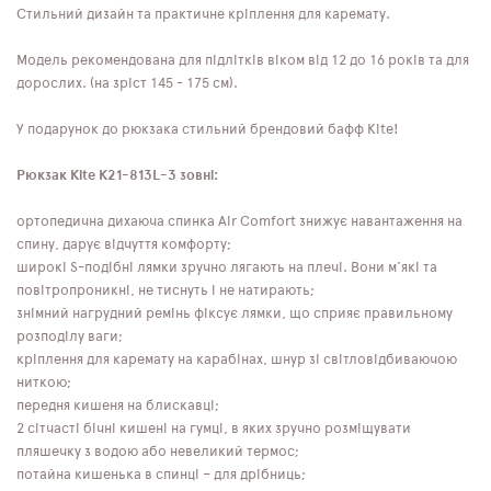
Стильний дизайн та практичне кріплення для каремату.
Модель рекомендована для підлітків віком від 12 до 16 років та для
дорослих. (на зріст 145 - 175 см).
У подарунок до рюкзака стильний брендовий бафф Kite!
Рюкзак Kite K21-813L-3 зовні:
ортопедична дихаюча спинка Air Comfort знижує навантаження на
спину, дарує відчуття комфорту;
широкі S-подібні лямки зручно лягають на плечі. Вони м'які та
повітропроникні, не тиснуть і не натирають;
знімний нагрудний ремінь фіксує лямки, що сприяє правильному
розподілу ваги;
кріплення для каремату на карабінах, шнур зі світловідбиваючою
ниткою;
передня кишеня на блискавці;
2 сітчасті бічні кишені на гумці, в яких зручно розміщувати
пляшечку з водою або невеликий термос;
потайна кишенька в спинці – для дрібниць;