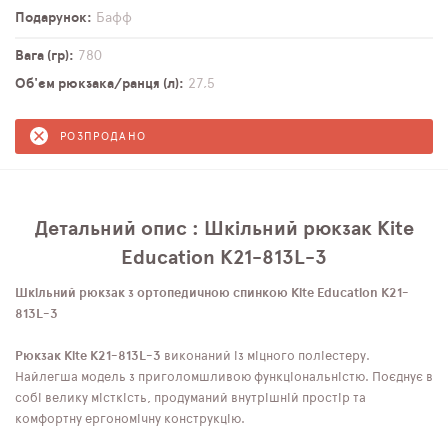
Подарунок
Бафф
Вага (гр)
780
Об'єм рюкзака/ранця (л)
27,5
РОЗПРОДАНО
Детальний опис : Шкільний рюкзак Kite
Education K21-813L-3
Шкільний рюкзак з ортопедичною спинкою Kite Education K21-
813L-3
Рюкзак Kite K21-813L-3
виконаний із міцного поліестеру.
Найлегша модель з приголомшливою функціональністю. Поєднує в
собі велику місткість, продуманий внутрішній простір та
комфортну ергономічну конструкцію.