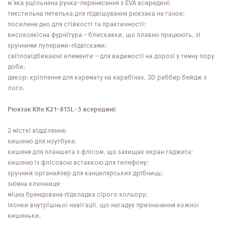
м'яка ущільнена ручка-перенесення з EVA всередині;
текстильна петелька для підвішування рюкзака на гачок;
посилене дно для стійкості та практичності;
високоякісна фурнітура - блискавки, що плавно працюють, зі
зручними пулерами-підвісками;
світловідбиваючі елементи – для видимості на дорозі у темну пору
доби;
декор: кріплення для каремату на карабінах, 3D раббер бейдж з
лого.
Рюкзак Kite K21-813L-3 всередині:
2 місткі відділення;
кишеню для ноутбука;
кишеня для планшета з флісом, що захищає екран гаджета;
кишеню із флісовою вставкою для телефону;
зручний органайзер для канцелярських дрібниць;
знімна ключниця;
міцна брендована підкладка сірого кольору;
іконки внутрішньої навігації, що нагадує призначення кожної
кишеньки.