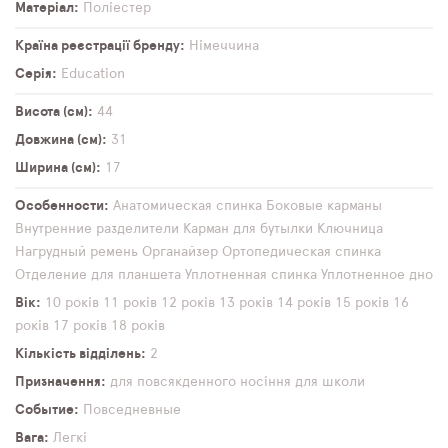
Матеріал
Поліестер
Країна реєстрації бренду
Німеччина
Серія
Education
Висота (см)
44
Довжина (см)
31
Ширина (см)
17
Особенности
Анатомическая спинка
Боковые карманы
Внутренние разделители
Карман для бутылки
Ключница
Нагрудный ремень
Органайзер
Ортопедическая спинка
Отделение для планшета
Уплотненная спинка
Уплотненное дно
Вік
10 років
11 років
12 років
13 років
14 років
15 років
16
років
17 років
18 років
Кількість відділень
2
Призначення
для повсякденного носіння
для школи
Событие
Повседневные
Вага
Легкі