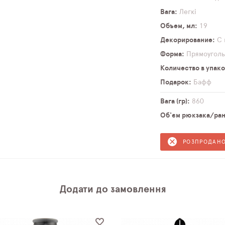
Вага
Легкі
Объем, мл
19
Декорирование
С 
Форма
Прямоуголь
Количество в упако
Подарок
Бафф
Вага (гр)
860
Об'єм рюкзака/ранц
РОЗПРОДАН
Додати до замовлення