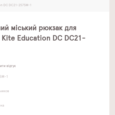
ion DC DC21-2575M-1
ий міський рюкзак для
 Kite Education DC DC21-
ти відгук
5M-1
чиков
чна