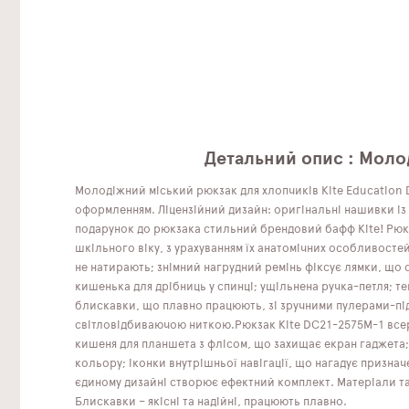
Детальний опис : Моло
Молодіжний міський рюкзак для хлопчиків Kite Education 
оформленням. Ліцензійний дизайн: оригінальні нашивки із г
подарунок до рюкзака стильний брендовий бафф Kite! Рюкз
шкільного віку, з урахуванням їх анатомічних особливосте
не натирають; знімний нагрудний ремінь фіксує лямки, що 
кишенька для дрібниць у спинці; ущільнена ручка-петля; те
блискавки, що плавно працюють, зі зручними пулерами-підві
світловідбиваючою ниткою.Рюкзак Kite DC21-2575M-1 всеред
кишеня для планшета з флісом, що захищає екран гаджета;
кольору; іконки внутрішньої навігації, що нагадує признач
єдиному дизайні створює ефектний комплект. Матеріали та 
Блискавки – якісні та надійні, працюють плавно.