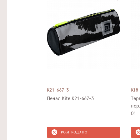
K21-667-3
K18
Пенал Kite K21-667-3
Тер
пер
01
РОЗПРОДАНО