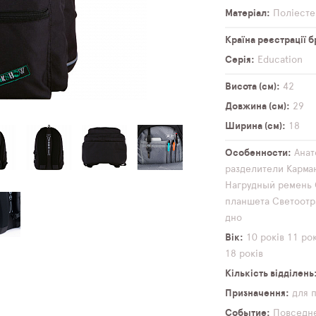
Матеріал
Поліесте
Країна реєстрації 
Серія
Education
Висота (см)
42
Довжина (см)
29
Ширина (см)
18
Особенности
Анат
разделители
Карма
Нагрудный ремень
планшета
Светоот
дно
Вік
10 років
11 рок
18 років
Кількість відділень
Призначення
для 
Событие
Повседн