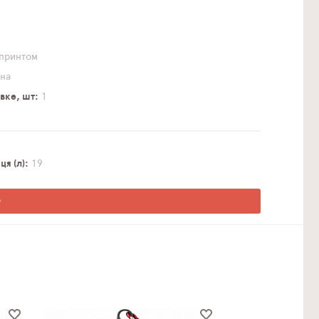
принтом
на
вке, шт
1
я (л)
19
О