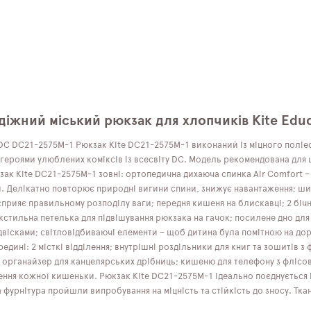
діжний міський рюкзак для хлопчиків Kite Edu
DC DC21-2575M-1 Рюкзак Kite DC21-2575M-1 виконаний із міцного поліес
ероями улюблених коміксів із всесвіту DC. Модель рекомендована для школ
ак Kite DC21-2575M-1 зовні: ортопедична дихаюча спинка Air Comfort –
й. Делікатно повторює природні вигини спини, знижує навантаження; широ
сприяє правильному розподілу ваги; передня кишеня на блискавці; 2 біч
кстильна петелька для підвішування рюкзака на гачок; посилене дно для 
сками; світловідбиваючі елементи – щоб дитина була помітною на дорозі
ині: 2 місткі відділення; внутрішні роздільники для книг та зошитів з
 органайзер для канцелярських дрібниць; кишеню для телефону з флісов
ення кожної кишеньки. Рюкзак Kite DC21-2575M-1 ідеально поєднується і
фурнітура пройшли випробування на міцність та стійкість до зносу. Ткан