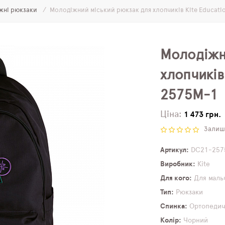
жні рюкзаки
Молодіжний міський рюкзак для хлопчиків Kite Educat
Молодіжн
хлопчиків
2575M-1
Ціна:
1 473 грн.
Залиши
Артикул
DC21-257
Виробник
Kite
Для кого
Для маль
Тип
Рюкзаки
Спинка
Ортопеди
Колір
Чорний