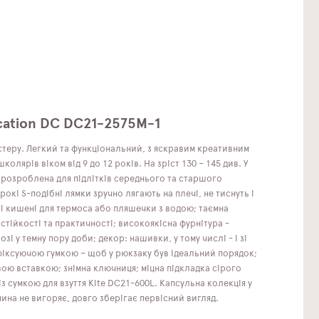
cation DC DC21-2575M-1
теру. Легкий та функціональний, з яскравим креативним
ярів віком від 9 до 12 років. На зріст 130 – 145 див. У
 розроблена для підлітків середнього та старшого
кі S-подібні лямки зручно лягають на плечі, не тиснуть і
ні кишені для термоса або пляшечки з водою; таємна
стійкості та практичності; високоякісна фурнітура -
 у темну пору доби; декор: нашивки, у тому числі - і зі
 фіксуючою гумкою – щоб у рюкзаку був ідеальний порядок;
ою вставкою; знімна ключниця; міцна підкладка сірого
з сумкою для взуття Kite DC21-600L. Капсульна колекція у
ина не вигоряє, довго зберігає первісний вигляд.