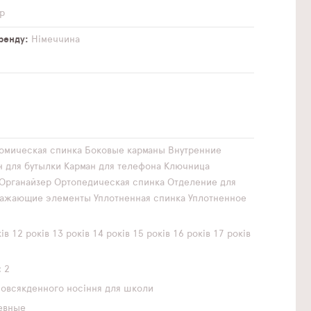
р
бренду
Німеччина
омическая спинка
Боковые карманы
Внутренние
н для бутылки
Карман для телефона
Ключница
Органайзер
Ортопедическая спинка
Отделение для
ражающие элементы
Уплотненная спинка
Уплотненное
ів
12 років
13 років
14 років
15 років
16 років
17 років
2
повсякденного носіння
для школи
евные