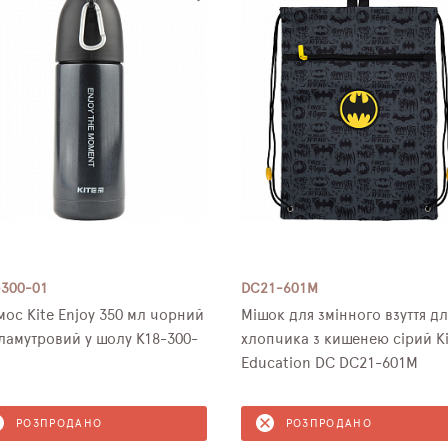
-300-01
DC21-601M
мос Kite Enjoy 350 мл чорний
Мішок для змінного взуття дл
ламутровий у шолу K18-300-
хлопчика з кишенею сірий Ki
Education DC DC21-601M
РОЗПРОДАНО
РОЗПРОДАНО