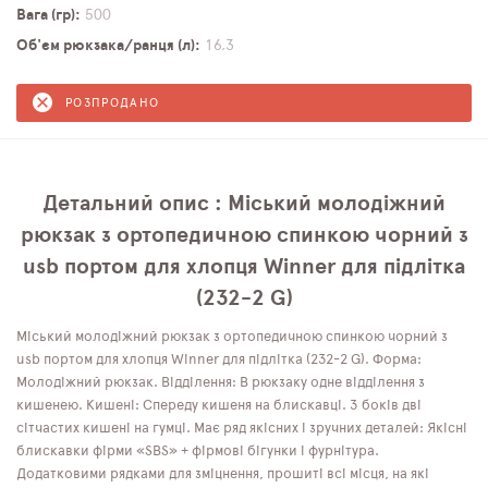
Вага (гр)
500
Об'єм рюкзака/ранця (л)
16,3
РОЗПРОДАНО
Детальний опис : Міський молодіжний
рюкзак з ортопедичною спинкою чорний з
usb портом для хлопця Winner для підлітка
(232-2 G)
Міський молодіжний рюкзак з ортопедичною спинкою чорний з
usb портом для хлопця Winner для підлітка (232-2 G). Форма:
Молодіжний рюкзак. Відділення: В рюкзаку одне відділення з
кишенею. Кишені: Спереду кишеня на блискавці. З боків дві
сітчастих кишені на гумці. Має ряд якісних і зручних деталей: Якісні
блискавки фірми «SBS» + фірмові бігунки і фурнітура.
Додатковими рядками для зміцнення, прошиті всі місця, на які