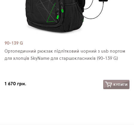
90-139 G
Ортопедичний рюкзак підлітковий чорний з usb портом
для хлопців SkyName для старшокласників (90-139 G)
1 670 грн.
КУПИТИ