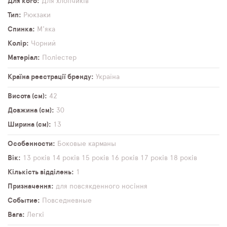
Для кого
Для хлопчиків
Тип
Рюкзаки
Спинка
М'яка
Колір
Чорний
Матеріал
Поліестер
Країна реєстрації бренду
Україна
Висота (см)
42
Довжина (см)
30
Ширина (см)
13
Особенности
Боковые карманы
Вік
13 років
14 років
15 років
16 років
17 років
18 років
Кількість відділень
1
Призначення
для повсякденного носіння
Событие
Повседневные
Вага
Легкі