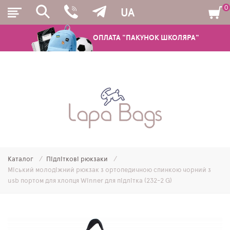
0
UA
ОПЛАТА "ПАКУНОК ШКОЛЯРА"
РЮКЗАКИ
ШКІЛЬНІ РЮКЗАКИ ТА РАНЦІ
ПІДЛІТКОВІ РЮКЗАКИ
Каталог
Підліткові рюкзаки
МОЛОДІЖНІ РЮКЗАКИ
Міський молодіжний рюкзак з ортопедичною спинкою чорний з
usb портом для хлопця Winner для підлітка (232-2 G)
ПЕНАЛИ
МІШКИ ДЛЯ ВЗУТТЯ