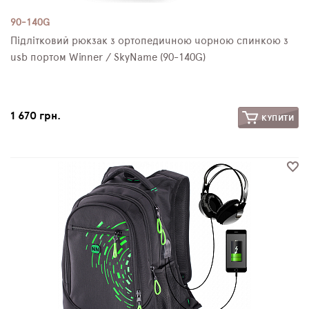
90-140G
Підлітковий рюкзак з ортопедичною чорною спинкою з
usb портом Winner / SkyName (90-140G)
1 670 грн.
КУПИТИ