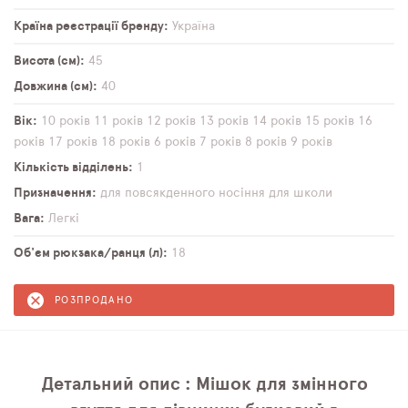
Країна реєстрації бренду
Україна
Висота (см)
45
Довжина (см)
40
Вік
10 років
11 років
12 років
13 років
14 років
15 років
16
років
17 років
18 років
6 років
7 років
8 років
9 років
Кількість відділень
1
Призначення
для повсякденного носіння
для школи
Вага
Легкі
Об'єм рюкзака/ранця (л)
18
РОЗПРОДАНО
Детальний опис : Мішок для змінного