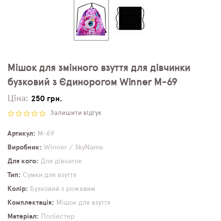
Мішок для змінного взуття для дівчинки
бузковий з Єдинорогом Winner M-69
Ціна:
250 грн.
Залишити відгук
Артикул
M-69
Виробник
Winner / SkyName
Для кого
Для дівчаток
Тип
Сумки для взуття
Колір
Бузковий з рожевим
Комплектація
Мішок для взуття
Матеріал
Поліестер