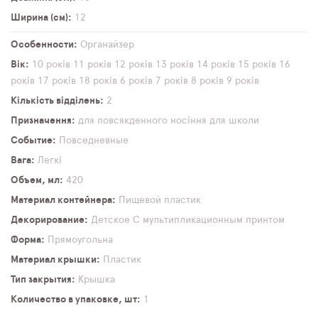
Ширина (см)
12
Особенности
Органайзер
Вік
10 років
11 років
12 років
13 років
14 років
15 років
16
років
17 років
18 років
6 років
7 років
8 років
9 років
Кількість відділень
2
Призначення
для повсякденного носіння
для школи
Событие
Повседневные
Вага
Легкі
Объем, мл
420
Материал контейнера
Пищевой пластик
Декорирование
Детское
С мультипликационным принтом
Форма
Прямоугольна
Материал крышки
Пластик
Тип закрытия
Крышка
Количество в упаковке, шт
1