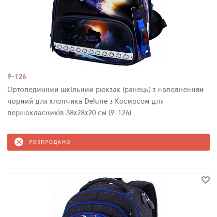
9-126
Ортопедичний шкільний рюкзак (ранець) з наповненням
чорний для хлопчика Delune з Космосом для
першокласників 38х28х20 см (9-126)
РОЗПРОДАНО