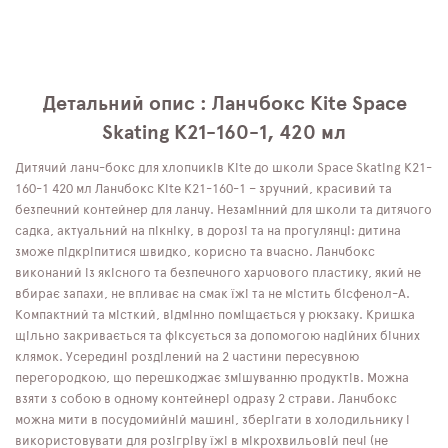
Детальний опис : Ланчбокс Kite Space
Skating K21-160-1, 420 мл
Дитячий ланч-бокс для хлопчиків Kite до школи Space Skating K21-
160-1 420 мл Ланчбокс Kite K21-160-1 – зручний, красивий та
безпечний контейнер для ланчу. Незамінний для школи та дитячого
садка, актуальний на пікніку, в дорозі та на прогулянці: дитина
зможе підкріпитися швидко, корисно та вчасно. Ланчбокс
виконаний із якісного та безпечного харчового пластику, який не
вбирає запахи, не впливає на смак їжі та не містить бісфенол-А.
Компактний та місткий, відмінно поміщається у рюкзаку. Кришка
щільно закривається та фіксується за допомогою надійних бічних
клямок. Усередині розділений на 2 частини пересувною
перегородкою, що перешкоджає змішуванню продуктів. Можна
взяти з собою в одному контейнері одразу 2 страви. Ланчбокс
можна мити в посудомийній машині, зберігати в холодильнику і
використовувати для розігріву їжі в мікрохвильовій печі (не