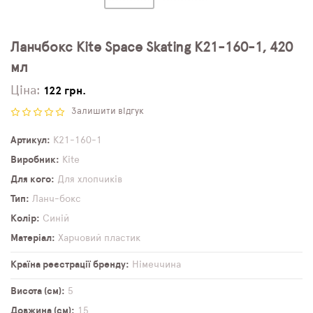
Ланчбокс Kite Space Skating K21-160-1, 420
мл
Ціна:
122 грн.
Залишити відгук
Артикул
K21-160-1
Виробник
Kite
Для кого
Для хлопчиків
Тип
Ланч-бокс
Колір
Синій
Матеріал
Харчовий пластик
Країна реєстрації бренду
Німеччина
Висота (см)
5
Довжина (см)
15