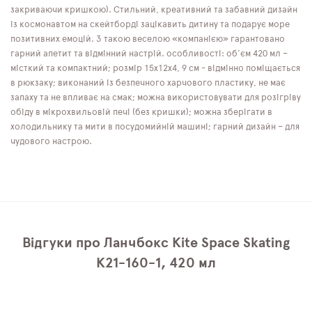
закриваючи кришкою). Стильний, креативний та забавний дизайн
із космонавтом на скейтборді зацікавить дитину та подарує море
позитивних емоцій. З такою веселою «компанією» гарантовано
гарний апетит та відмінний настрій. особливості: об'єм 420 мл –
місткий та компактний; розмір 15х12х4, 9 см - відмінно поміщається
в рюкзаку; виконаний із безпечного харчового пластику, не має
запаху та не впливає на смак; можна використовувати для розігріву
обіду в мікрохвильовій печі (без кришки); можна зберігати в
холодильнику та мити в посудомийній машині; гарний дизайн – для
чудового настрою.
Відгуки про Ланчбокс Kite Space Skating
K21-160-1, 420 мл