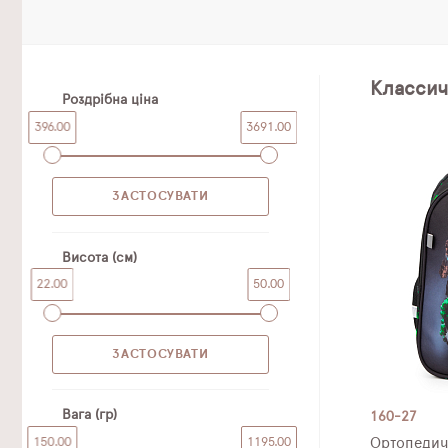
Классич
Роздрібна ціна
396.00
3691.00
Висота (см)
22.00
50.00
Вага (гр)
160-27
150.00
1195.00
Ортопедич