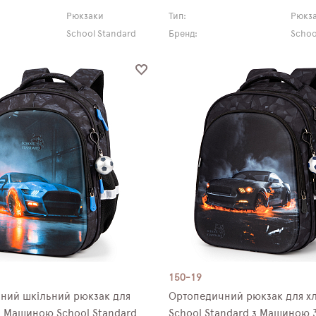
Рюкзаки
Тип:
Рюкз
School Standard
Бренд:
Schoo
150-19
ний шкільний рюкзак для
Ортопедичний рюкзак для х
з Машиною School Standard
School Standard з Машиною 