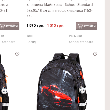
Котом
хлопчика Майнкрафт School Standard
0-21)
38х30х18 см для першокласника (150-
44)
1 590 грн.
1 310 грн.
КУПИТИ
КУПИТИ
аки
Тип:
Рюкзаки
l Standard
Бренд:
School Standard