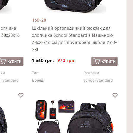
160-28
лопчика
Шкільний ортопедичний рюкзак для
 38х28х16
хлопчика School Standard з Машиною
38х28х16 см для початкової школи (160-
28)
1 360 грн.
970 грн.
КУПИТИ
КУПИТИ
аки
Тип:
Рюкзаки
l Standard
Бренд:
School Standard