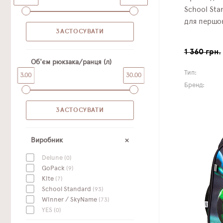
School Sta
для першок
1 360 грн.
Об'єм рюкзака/ранця (л)
Тип:
3.00
30.00
Бренд:
Виробник
Delune
(0)
GoPack
(9)
Kite
(7)
School Standard
(93)
Winner / SkyName
(73)
YES
(0)