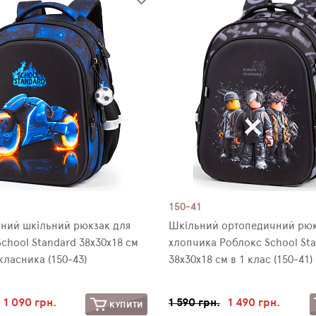
150-41
ний шкільний рюкзак для
Шкільний ортопедичний рюк
chool Standard 38х30х18 см
хлопчика Роблокс School St
ласника (150-43)
38х30х18 см в 1 клас (150-41)
1 090 грн.
1 590 грн.
1 490 грн.
КУПИТИ