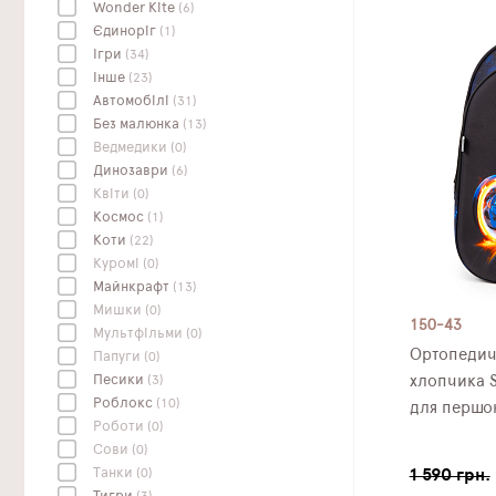
Wonder Kite
(6)
Єдиноріг
(1)
Ігри
(34)
Інше
(23)
Автомобілі
(31)
Без малюнка
(13)
Ведмедики
(0)
Динозаври
(6)
Квіти
(0)
Космос
(1)
Коти
(22)
Куромі
(0)
Майнкрафт
(13)
Мишки
(0)
150-43
Мультфільми
(0)
Ортопедич
Папуги
(0)
Песики
(3)
хлопчика S
Роблокс
(10)
для першок
Роботи
(0)
Сови
(0)
Танки
(0)
1 590 грн.