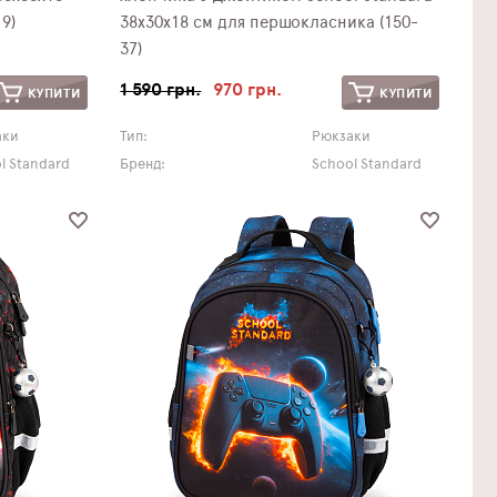
9)
38х30х18 см для першокласника (150-
37)
1 590 грн.
970 грн.
КУПИТИ
КУПИТИ
аки
Тип:
Рюкзаки
l Standard
Бренд:
School Standard