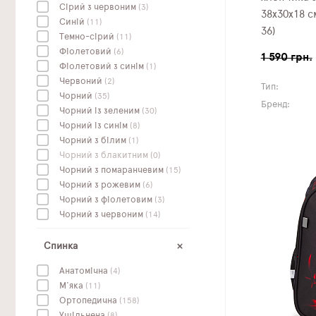
Сірий з червоним
(3)
38х30х18 с
Синій
(11)
36)
Темно-сірий
(11)
Фіолетовий
(6)
1 590 грн.
Фіолетовий з синім
(1)
Червоний
(2)
Тип:
Чорний
(35)
Бренд:
Чорний із зеленим
(30)
Чорний із синім
(8)
Чорний з білим
(1)
Чорний з блакитним
(0)
Чорний з помаранчевим
(15)
Чорний з рожевим
(6)
Чорний з фіолетовим
(3)
Чорний з червоним
(14)
Спинка
Анатомічна
(4)
М'яка
(11)
Ортопедична
(158)
Ущільнена
(8)