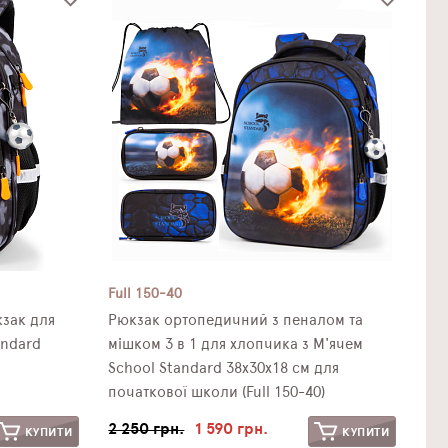
Full 150-40
зак для
Рюкзак ортопедичний з пеналом та
andard
мішком 3 в 1 для хлопчика з М'ячем
School Standard 38х30х18 см для
початкової школи (Full 150-40)
2 250 грн.
1 590 грн.
КУПИТИ
КУПИТИ