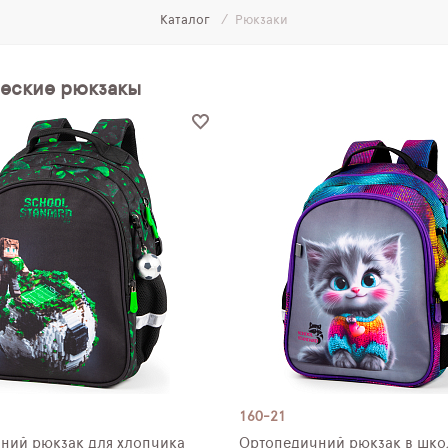
Каталог
Рюкзаки
еские рюкзакы
160-21
ний рюкзак для хлопчика
Ортопедичний рюкзак в шко