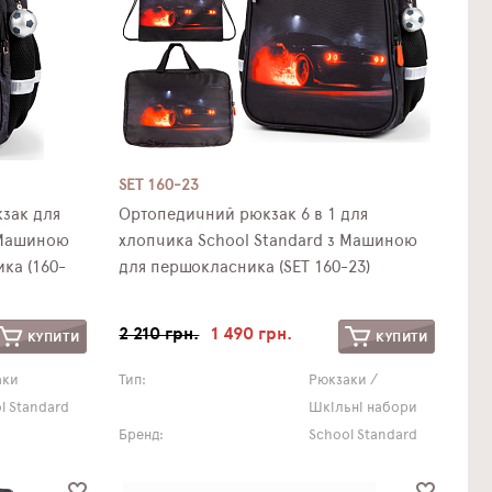
SET 160-23
зак для
Ортопедичний рюкзак 6 в 1 для
 Машиною
хлопчика School Standard з Машиною
ка (160-
для першокласника (SET 160-23)
2 210 грн.
1 490 грн.
КУПИТИ
КУПИТИ
аки
Тип:
Рюкзаки /
l Standard
Шкільні набори
Бренд:
School Standard