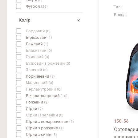
Тигри
(3)
Футбол
(22)
Тип:
Бренд:
Колір
Бордовий
(0)
Бірюзовий
(1)
Бежевий
(1)
Блакитний
(0)
Бузковий
(0)
Бузковий з рожевим
(0)
Зелений
(0)
Коричневий
(2)
Малиновий
(0)
Перламутровий
(0)
Різнокольоровий
(10)
Рожевий
(2)
Сірий
(9)
Сірий із зеленим
(0)
150-36
Сірий з помаранчевим
(7)
Сірий з рожевим
(1)
Ортопедич
Сірий з синім
(3)
хлопчика 