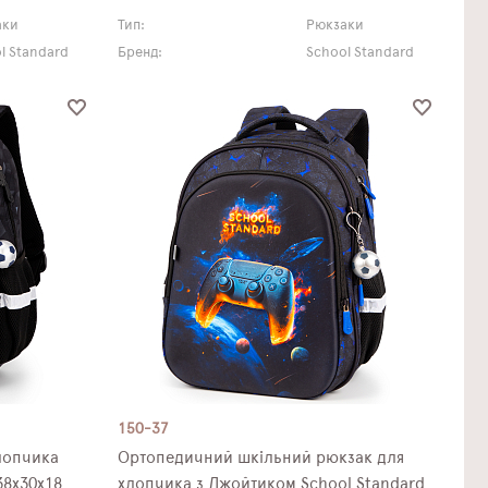
аки
Тип:
Рюкзаки
l Standard
Бренд:
School Standard
150-37
лопчика
Ортопедичний шкільний рюкзак для
38х30х18
хлопчика з Джойтиком School Standard