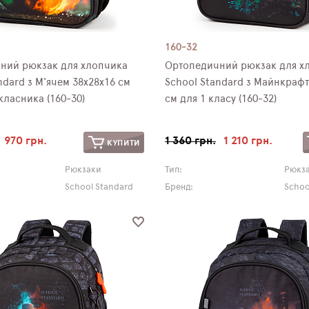
160-32
ний рюкзак для хлопчика
Ортопедичний рюкзак для х
ndard з М'ячем 38х28х16 см
School Standard з Майнкрафт
ласника (160-30)
см для 1 класу (160-32)
970 грн.
1 360 грн.
1 210 грн.
КУПИТИ
Рюкзаки
Тип:
Рюкз
School Standard
Бренд:
Schoo