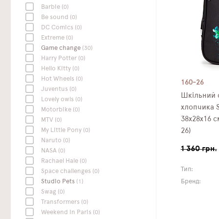
Barbie
(0)
Be sound
(0)
DC Сomics
(0)
Extreme
(0)
Game change
(30)
Harry Potter
(0)
Hello Kitty
(0)
Hot Wheels
(0)
160-26
Juventus
(0)
Шкільний 
Lovely owls
(0)
хлопчика S
Motorbike
(0)
38х28х16 с
MTV
(0)
My Little Pony
(0)
26)
Naruto
(0)
1 360 грн.
NASA
(0)
Rachael Hale
(0)
Тип:
Space challenges
(0)
Studio Pets
(1)
Бренд:
Swag
(0)
Transformers
(0)
Weekend In Paris
(0)