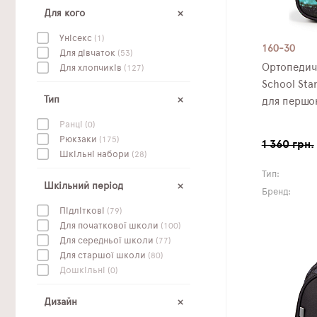
Для кого
Унісекс
(1)
160-30
Для дівчаток
(53)
Ортопедич
Для хлопчиків
(127)
School Sta
Тип
для першок
Ранці
(0)
Рюкзаки
(175)
1 360 грн.
Шкільні набори
(28)
Тип:
Шкільний період
Бренд:
Підліткові
(79)
Для початкової школи
(100)
Для середньої школи
(77)
Для старшої школи
(80)
Дошкільні
(0)
Дизайн