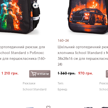
160-24
ортопедичний рюкзак для
Шкільний ортопедичний рюк
chool Standard з Роблокс
хлопчика School Standard з
м для першокласника (160-
38х28х16 см для першокласни
24)
1 210 грн.
1 360 грн.
970 грн.
КУПИТИ
Рюкзаки
Тип:
Рюкз
School Standard
Бренд:
Schoo