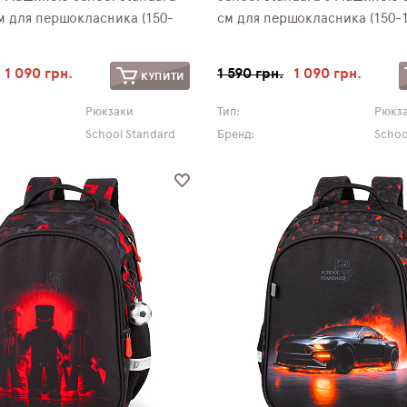
м для першокласника (150-
см для першокласника (150-1
1 090 грн.
1 590 грн.
1 090 грн.
КУПИТИ
Рюкзаки
Тип:
Рюкз
School Standard
Бренд:
Schoo