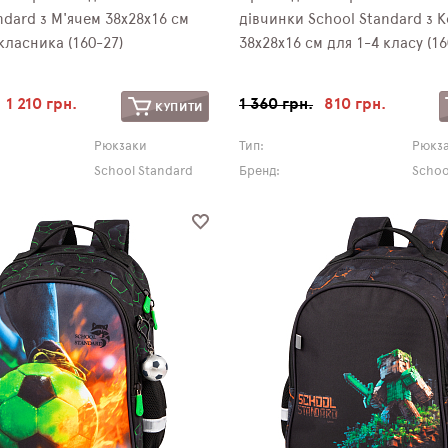
ndard з М'ячем 38х28х16 см
дівчинки School Standard з 
ласника (160-27)
38х28х16 см для 1-4 класу (16
1 210 грн.
1 360 грн.
810 грн.
КУПИТИ
Рюкзаки
Тип:
Рюкз
School Standard
Бренд:
Schoo