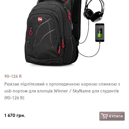
90-126 R
Рюкзак підлітковий з ортопедичною чорною спинкою з
usb портом для хлопців Winner / SkyName для студентів
(90-126 R)
1 670 грн.
КУПИТИ