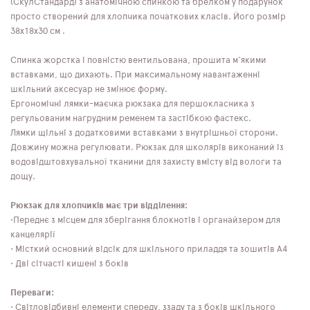
(СкулСтандард) з анатомічною спинкою та брелком у подарунок
просто створений для хлопчика початкових класів. Його розмір
38х18х30 см .
Спинка жорстка і повністю вентильована, прошита м'якими
вставками, що дихають. При максимальному навантаженні
шкільний аксесуар не змінює форму.
Ергономічні лямки-маєчка рюкзака для першокласника з
регульованим нагрудним ременем та застібкою фастекс.
Лямки щільні з додатковими вставками з внутрішньої сторони.
Довжину можна регулювати. Рюкзак для школярів виконаний із
водовідштовхувальної тканини для захисту вмісту від вологи та
дощу.
Рюкзак для хлопчиків має три відділення:
•Переднє з місцем для зберігання блокнотів і органайзером для
канцелярії
• Місткий основний відсік для шкільного приладдя та зошитів А4
• Дві сітчасті кишені з боків
Переваги:
• Світловідбивні елементи спереду, ззаду та з боків шкільного