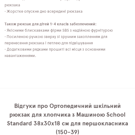
рюкзака
• Жорстке опускне дно всередині рюкзака
Також рюкзак для дітей 1-4 класів забезпечений:
• Якісними блискавками фірми SBS з надійною фурнітурою
• Посиленою ручкою зверху зі зручним захопленням для
перенесення рюкзака і петлею для підвішування
• Додатковими рядками прошиті всі місця з основними
навантаженнями.
Відгуки про Ортопедичний шкільний
рюкзак для хлопчика з Машиною School
Standard 38х30х18 см для першокласника
(150-39)