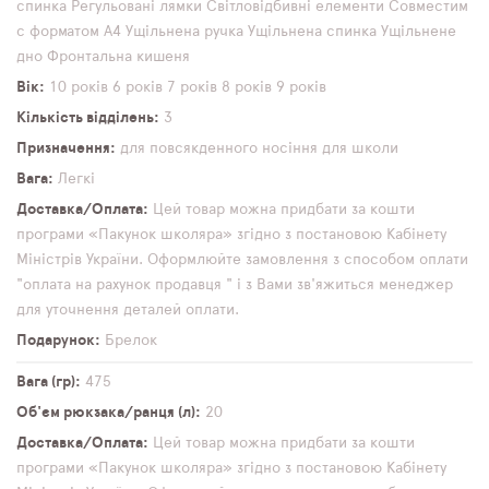
спинка
Регульовані лямки
Світловідбивні елементи
Совместим
с форматом А4
Ущільнена ручка
Ущільнена спинка
Ущільнене
дно
Фронтальна кишеня
Вік
10 років
6 років
7 років
8 років
9 років
Кількість відділень
3
Призначення
для повсякденного носіння
для школи
Вага
Легкі
Доставка/Оплата
Цей товар можна придбати за кошти
програми «Пакунок школяра» згідно з постановою Кабінету
Міністрів України. Оформлюйте замовлення з способом оплати
"оплата на рахунок продавця " і з Вами зв'яжиться менеджер
для уточнення деталей оплати.
Подарунок
Брелок
Вага (гр)
475
Об'єм рюкзака/ранця (л)
20
Доставка/Оплата
Цей товар можна придбати за кошти
програми «Пакунок школяра» згідно з постановою Кабінету