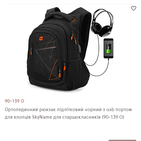
90-139 О
Ортопедичний рюкзак підлітковий чорний з usb портом
для хлопців SkyName для старшокласників (90-139 О)