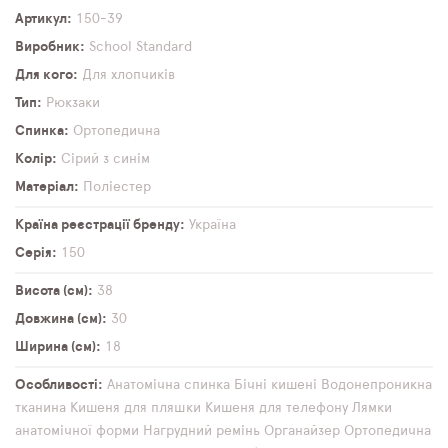
Артикул
150-39
Виробник
School Standard
Для кого
Для хлопчиків
Тип
Рюкзаки
Спинка
Ортопедична
Колір
Сірий з синім
Матеріал
Поліестер
Країна реєстрації бренду
Україна
Серія
150
Висота (см)
38
Довжина (см)
30
Ширина (см)
18
Особливості
Анатомічна спинка
Бічні кишені
Водонепроникна
тканина
Кишеня для пляшки
Кишеня для телефону
Лямки
анатомічної форми
Нагрудний ремінь
Органайзер
Ортопедична