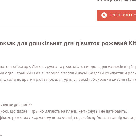
РОЗПРОДАН
кзак для дошкільнят для дівчаток рожевий Kit
ного поліестеру. Легка, зручна та дуже містка модель для малюків від 2 
й одяг, іграшки і навіть термос з теплим чаєм. Завдяки компактним роз
ої школи як другий рюкзачок для гуртків і секцій. Яскравий дизайн підні
рилягає до спини;
ою, що дихає – зручно лягають на плечі, не тиснуть і не натирають;
іксує рюкзачок у зручному положенні, не дає йому бовтатися під час ход