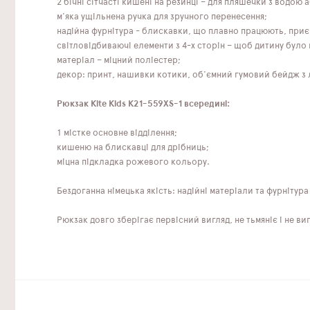
2 бічні сітчасті кишені на резинці – для пляшечки з водою
м'яка ущільнена ручка для зручного перенесення;
надійна фурнітура - блискавки, що плавно працюють, приє
світловідбиваючі елементи з 4-х сторін – щоб дитину було 
матеріал – міцний поліестер;
декор: принт, нашивки котики, об'ємний гумовий бейдж з 
Рюкзак Kite Kids K21-559XS-1 всередині:
1 містке основне відділення;
кишеню на блискавці для дрібниць;
міцна підкладка рожевого кольору.
Бездоганна німецька якість: надійні матеріали та фурніту
Рюкзак довго зберігає первісний вигляд, не тьмяніє і не ви