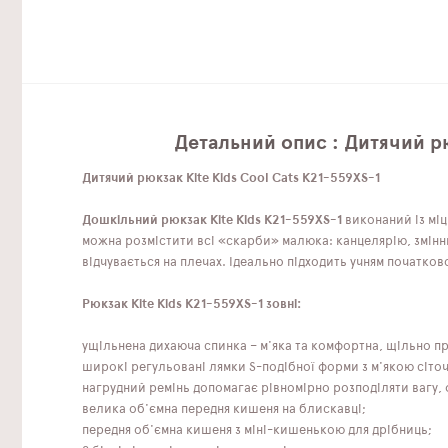
Детальний опис : Дитячий рю
Дитячий рюкзак Kite Kids Cool Cats K21-559XS-1
Дошкільний рюкзак Kite Kids K21-559XS-1
виконаний із міц
можна розмістити всі «скарби» малюка: канцелярію, змінни
відчувається на плечах. Ідеально підходить учням початков
Рюкзак Kite Kids K21-559XS-1 зовні:
ущільнена дихаюча спинка – м'яка та комфортна, щільно п
широкі регульовані лямки S-подібної форми з м'якою сіточк
нагрудний ремінь допомагає рівномірно розподіляти вагу, ф
велика об'ємна передня кишеня на блискавці;
передня об'ємна кишеня з міні-кишенькою для дрібниць;