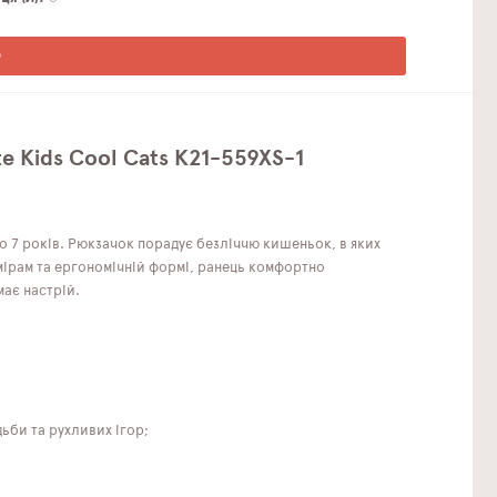
О
e Kids Cool Cats K21-559XS-1
до 7 років. Рюкзачок порадує безліччю кишеньок, в яких
мірам та ергономічній формі, ранець комфортно
має настрій.
ьби та рухливих ігор;