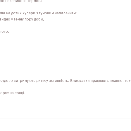
 або невеликого термоса;
мні на дотик кулери з гумовим напиленням;
видно у темну пору доби;
лого.
ра чудово витримують дитячу активність. Блискавки працюють плавно, тек
горяє на сонці.