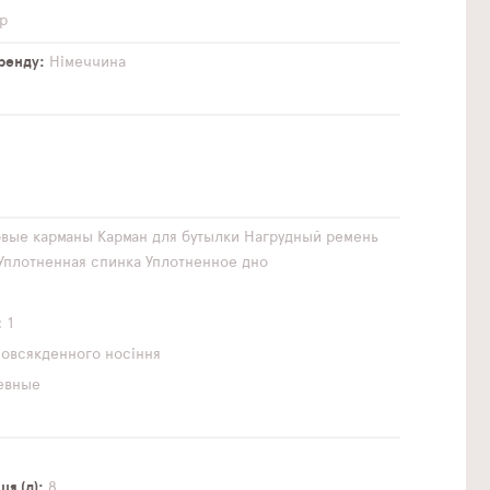
р
бренду
Німеччина
овые карманы
Карман для бутылки
Нагрудный ремень
Уплотненная спинка
Уплотненное дно
1
повсякденного носіння
евные
я (л)
8