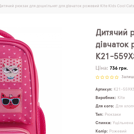
Дитячий рюкзак для дошкільнят для дівчаток рожевий Kite Kids Cool Cat
Дитячий р
дівчаток 
K21-559X
Ціна:
736 грн.
Залиши
Артикул
K21-559X
Виробник
Kite
Для кого
Для хлоп
Тип
Рюкзаки
Спинка
Ущільнена
Колір
Рожевий