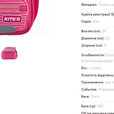
Матеріал
Поліесте
Країна реєстрації 
Серія
Kids
Висота (см)
29
Довжина (см)
23
Ширина (см)
9
Особенности
Бок
Уплотненная ручка
Вік
6 років
Кількість відділень
Призначення
для 
Событие
Повседн
Вага
Легкі
Вага (гр)
340
Об'єм рюкзака/ранц