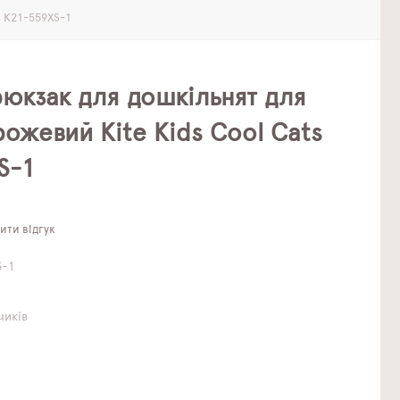
s K21-559XS-1
юкзак для дошкільнят для
рожевий Kite Kids Cool Cats
S-1
ти відгук
S-1
чиків