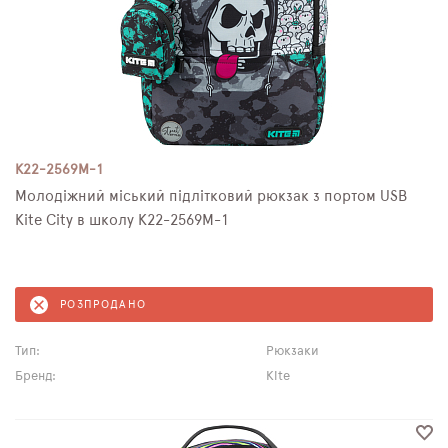
K22-2569M-1
Молодіжний міський підлітковий рюкзак з портом USB
Kite City в школу K22-2569M-1
РОЗПРОДАНО
Тип:
Рюкзаки
Бренд:
Kite