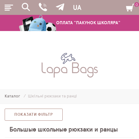
0
UA
ОПЛАТА "ПАКУНОК ШКОЛЯРА"
РЮКЗАКИ
ШКІЛЬНІ РЮКЗАКИ ТА РАНЦІ
ПІДЛІТКОВІ РЮКЗАКИ
Каталог
Шкільні рюкзаки та ранці
МОЛОДІЖНІ РЮКЗАКИ
ПЕНАЛИ
ПОКАЗАТИ ФІЛЬТР
МІШКИ ДЛЯ ВЗУТТЯ
Большые школьные рюкзаки и ранцы