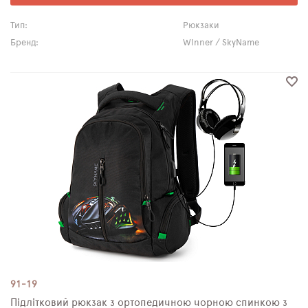
Тип:
Рюкзаки
Бренд:
Winner / SkyName
91-19
Підлітковий рюкзак з ортопедичною чорною спинкою з