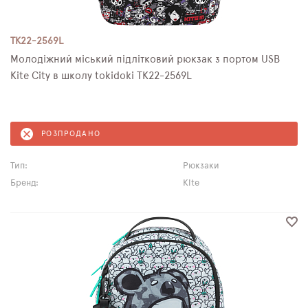
TK22-2569L
Молодіжний міський підлітковий рюкзак з портом USB
Kite City в школу tokidoki TK22-2569L
РОЗПРОДАНО
Тип:
Рюкзаки
Бренд:
Kite