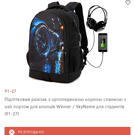
ПЛЯШКИ ДЛЯ ВОДИ
DELUNE
SCHOOL STANDARD
SKYNAME
РОЗПРОДАЖ
91-27
Підлітковий рюкзак з ортопедичною чорною спинкою з
usb портом для хлопців Winner / SkyName для студентів
(91-27)
РОЗПРОДАНО