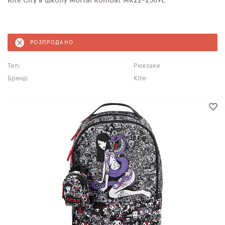
Kite City в школу Mortal Kombat MK22-2569L
РОЗПРОДАНО
Тип:
Рюкзаки
Бренд:
Kite