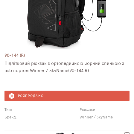
90-144 (R)
Підлітковий рюкзак з ортопедичною чорний спинкою з
usb портом Winner / SkyName(90-144 R)
РОЗПРОДАНО
Тип:
Рюкзаки
Бренд:
Winner / SkyName