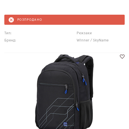
РОЗПРОДАНО
Тип:
Рюкзаки
Бренд:
Winner / SkyName