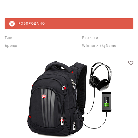
РОЗПРОДАНО
Тип:
Рюкзаки
Бренд:
Winner / SkyName