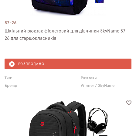
57-26
Шкільний рюкзак фіолетовий для дівчинки SkyNamе 57-
26 для старшокласників
РОЗПРОДАНО
Тип:
Рюкзаки
Бренд:
Winner / SkyName