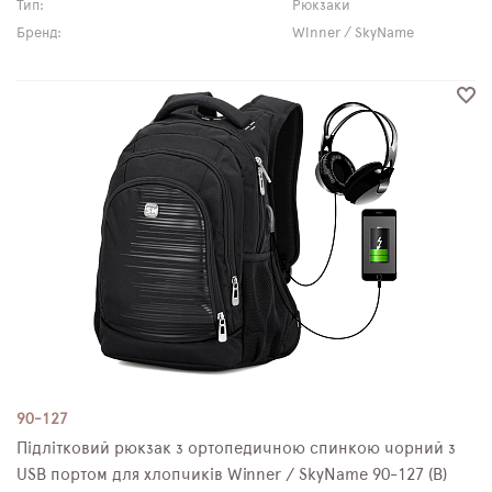
Тип:
Рюкзаки
Бренд:
Winner / SkyName
90-127
Підлітковий рюкзак з ортопедичною спинкою чорний з
USB портом для хлопчиків Winner / SkyName 90-127 (B)