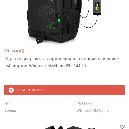
90-144 (G)
Підлітковий рюкзак з ортопедичною чорний спинкою з
usb портом Winner / SkyName(90-144 G)
РОЗПРОДАНО
Тип:
Рюкзаки
Бренд:
Winner / SkyName