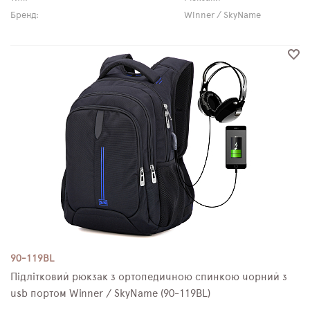
Бренд:
Winner / SkyName
90-119BL
Підлітковий рюкзак з ортопедичною спинкою чорний з
usb портом Winner / SkyName (90-119BL)