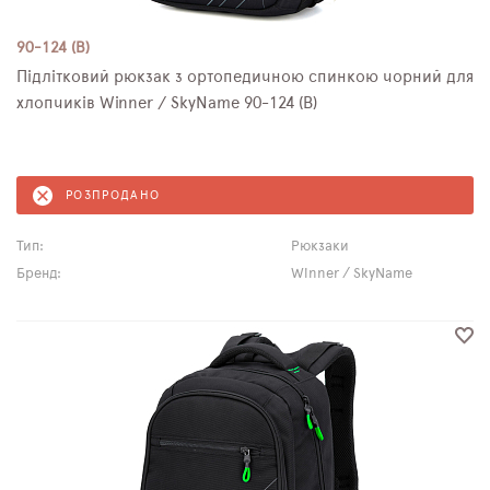
90-124 (B)
Підлітковий рюкзак з ортопедичною спинкою чорний для
хлопчиків Winner / SkyName 90-124 (B)
РОЗПРОДАНО
Тип:
Рюкзаки
Бренд:
Winner / SkyName