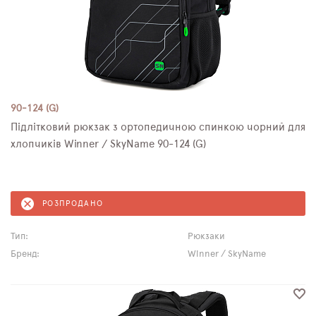
90-124 (G)
Підлітковий рюкзак з ортопедичною спинкою чорний для
хлопчиків Winner / SkyName 90-124 (G)
РОЗПРОДАНО
Тип:
Рюкзаки
Бренд:
Winner / SkyName