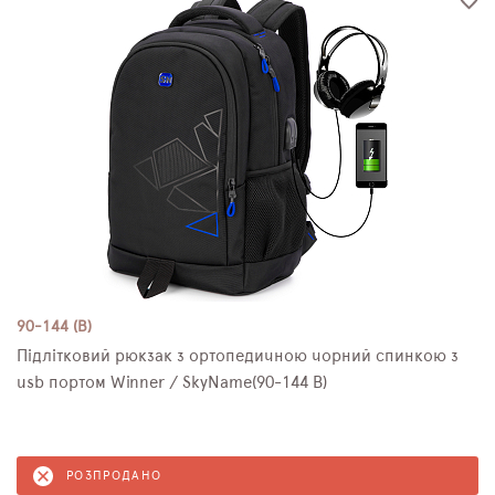
90-144 (B)
Підлітковий рюкзак з ортопедичною чорний спинкою з
usb портом Winner / SkyName(90-144 B)
РОЗПРОДАНО