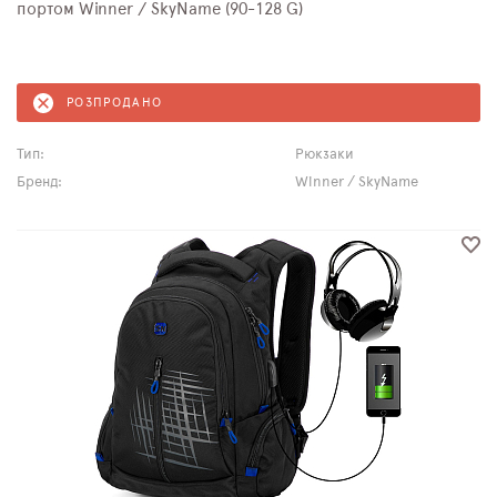
портом Winner / SkyName (90-128 G)
РОЗПРОДАНО
Тип:
Рюкзаки
Бренд:
Winner / SkyName