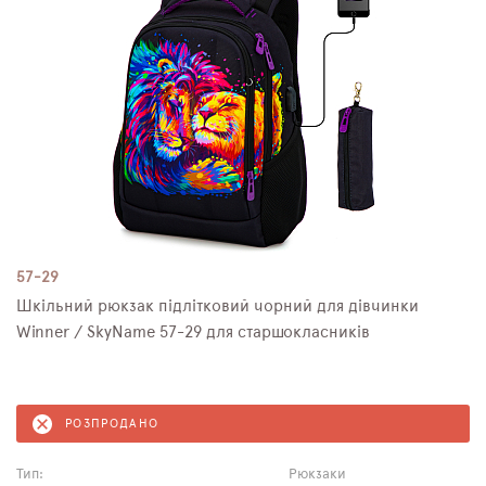
57-29
Шкільний рюкзак підлітковий чорний для дівчинки
Winner / SkyNamе 57-29 для старшокласників
РОЗПРОДАНО
Тип:
Рюкзаки