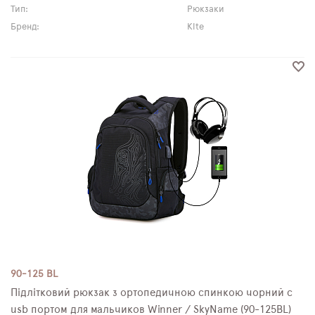
Тип:
Рюкзаки
Бренд:
Kite
90-125 BL
Підлітковий рюкзак з ортопедичною спинкою чорний с
usb портом для мальчиков Winner / SkyName (90-125BL)