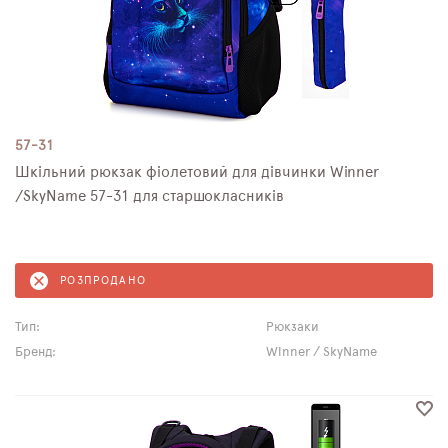
57-31
Шкільний рюкзак фіолетовий для дівчинки Winner
/SkyNamе 57-31 для старшокласників
РОЗПРОДАНО
Тип:
Рюкзаки
Бренд:
Winner / SkyName