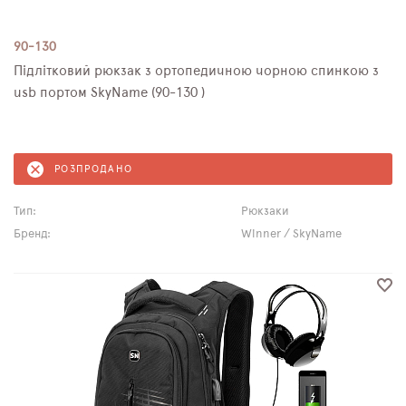
90-130
Підлітковий рюкзак з ортопедичною чорною спинкою з
usb портом SkyName (90-130 )
РОЗПРОДАНО
Тип:
Рюкзаки
Бренд:
Winner / SkyName