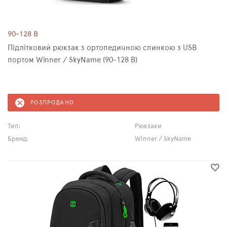
90-128 B
Підлітковий рюкзак з ортопедичною спинкою з USB
портом Winner / SkyName (90-128 B)
РОЗПРОДАНО
Тип:
Рюкзаки
Бренд:
Winner / SkyName