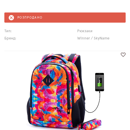
РОЗПРОДАНО
Тип:
Рюкзаки
Бренд:
Winner / SkyName