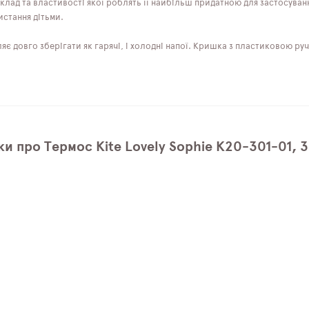
 склад та властивості якої роблять її найбільш придатною для застосуван
истання дітьми.
ляє довго зберігати як гарячі, і холодні напої. Кришка з пластиковою 
ки про Термос Kite Lovely Sophie K20-301-01, 