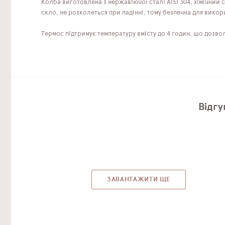
Колба виготовлена ​​з нержавіючої сталі AISI 304, хімічний
скло, не розколеться при падінні, тому безпечна для викор
Термос підтримує температуру вмісту до 4 годин, що дозво
Відгу
ЗАВАНТАЖИТИ ЩЕ