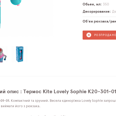
Объем, мл
350
Декорирование
Д
Об'єм рюкзака/ранц
РОЗПРОДАН
й опис : Термос Kite Lovely Sophie K20-301-0
301-01
. Компактний та зручний. Весела єдиноріжка Lovely Sophie запрош
 виймати його з рюкзака.