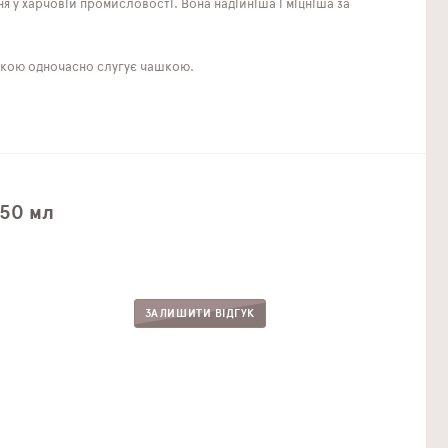
ня у харчовій промисловості. Вона надійніша і міцніша за
ручкою одночасно слугує чашкою.
350 мл
ЗАЛИШИТИ ВІДГУК