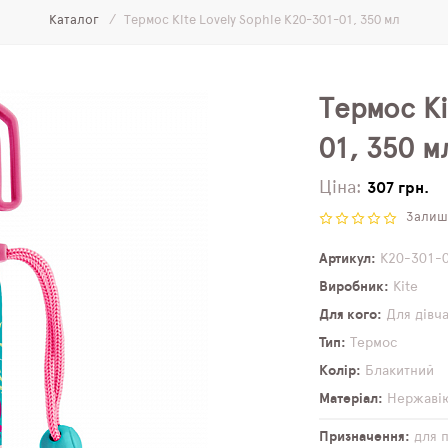
Каталог
Термос Kite Lovely Sophie K20-301-01, 350 мл
Термос Ki
01, 350 м
Ціна:
307 грн.
Залиши
Артикул
K20-301-
Виробник
Kite
Для кого
Для дівч
Тип
Термос
Колір
Блакитний
Матеріал
Нержавію
Призначення
для 