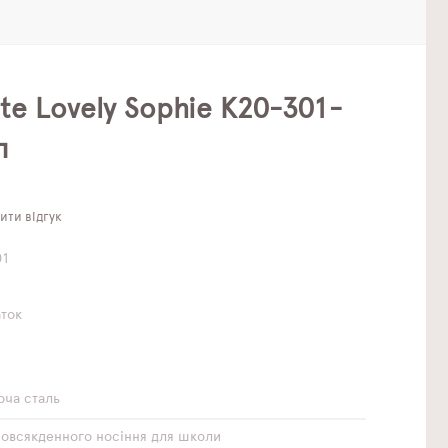
te Lovely Sophie K20-301-
л
ти відгук
01
аток
ча сталь
повсякденного носіння
для школи