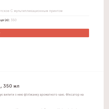
етское
С мультипликационным принтом
я (л)
350
О
1, 350 мл
ує випити з нею філіжанку ароматного чаю. Фіксатор на